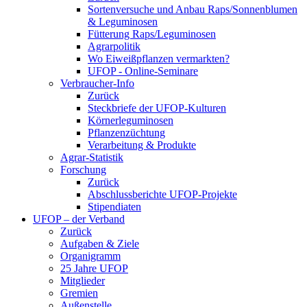
Sortenversuche und Anbau Raps/Sonnenblumen
& Leguminosen
Fütterung Raps/Leguminosen
Agrarpolitik
Wo Eiweißpflanzen vermarkten?
UFOP - Online-Seminare
Verbraucher-Info
Zurück
Steckbriefe der UFOP-Kulturen
Körnerleguminosen
Pflanzenzüchtung
Verarbeitung & Produkte
Agrar-Statistik
Forschung
Zurück
Abschlussberichte UFOP-Projekte
Stipendiaten
UFOP – der Verband
Zurück
Aufgaben & Ziele
Organigramm
25 Jahre UFOP
Mitglieder
Gremien
Außenstelle