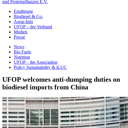
und Proteinpflanzen E.V.
Ernährung
Biodiesel & Co.
Agrar-Info
UFOP – der Verband
Medien
Presse
News
Bio Fuels
Nutrition
UFOP – the Association
Policy Sustainability & iLUC
UFOP welcomes anti-dumping duties on
biodiesel imports from China