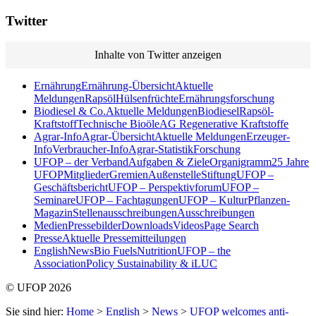
Twitter
Inhalte von Twitter anzeigen
Ernährung
Ernährung-Übersicht
Aktuelle
Meldungen
Rapsöl
Hülsenfrüchte
Ernährungsforschung
Biodiesel & Co.
Aktuelle Meldungen
Biodiesel
Rapsöl-
Kraftstoff
Technische Bioöle
AG Regenerative Kraftstoffe
Agrar-Info
Agrar-Übersicht
Aktuelle Meldungen
Erzeuger-
Info
Verbraucher-Info
Agrar-Statistik
Forschung
UFOP – der Verband
Aufgaben & Ziele
Organigramm
25 Jahre
UFOP
Mitglieder
Gremien
Außenstelle
Stiftung
UFOP –
Geschäftsbericht
UFOP – Perspektivforum
UFOP –
Seminare
UFOP – Fachtagungen
UFOP – KulturPflanzen-
Magazin
Stellenausschreibungen
Ausschreibungen
Medien
Pressebilder
Downloads
Videos
Page Search
Presse
Aktuelle Pressemitteilungen
English
News
Bio Fuels
Nutrition
UFOP – the
Association
Policy Sustainability & iLUC
© UFOP 2026
Sie sind hier:
Home
>
English
>
News
>
UFOP welcomes anti-