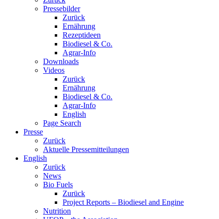
Pressebilder
Zurück
Ernährung
Rezeptideen
Biodiesel & Co.
Agrar-Info
Downloads
Videos
Zurück
Ernährung
Biodiesel & Co.
Agrar-Info
English
Page Search
Presse
Zurück
Aktuelle Pressemitteilungen
English
Zurück
News
Bio Fuels
Zurück
Project Reports – Biodiesel and Engine
Nutrition