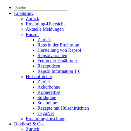
Ernährung
Zurück
Ernährung-Übersicht
Aktuelle Meldungen
Rapsöl
Zurück
Raps in der Ernährung
Herstellung von Rapsöl
Rapsölvarianten
Fett in der Ernährung
Rezeptideen
Rapsöl Information 1-6
Hülsenfrüchte
Zurück
Ackerbohne
Körnererbse
Süßlupine
Sojabohne
Rezepte mit Hülsenfrüchten
LeguNet
Ernährungsforschung
Biodiesel & Co.
Zurück