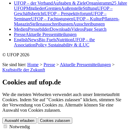
UFOP – der Verband
Aufgaben & Ziele
Organigramm
25 Jahre
UFOP
Mitglieder
Gremien
Außenstelle
Stiftung
UFOP –
Geschäftsbericht
UFOP – Perspektivforum
UFOP –
Seminare
UFOP – Fachtagungen
UFOP – KulturPflanzen-
Magazin
Stellenausschreibungen
Ausschreibungen
Medien
Pressebilder
Downloads
Videos
Page Search
Presse
Aktuelle Pressemitteilungen
English
News
Bio Fuels
Nutrition
UFOP – the
Association
Policy Sustainability & iLUC
© UFOP 2026
Sie sind hier:
Home
>
Presse
>
Aktuelle Pressemitteilungen
>
Kraftstoffe der Zukunft
Cookies auf ufop.de
Wie die meisten Webseiten verwendet auch unser Internetauftritt
Cookies. Indem Sie auf "Cookies zulassen" klicken, stimmen Sie
der Verwendung von Cookies zu. Alternativ können Sie eine
Auswahl von Cookies zulassen.
Auswahl erlauben
Cookies zulassen
Notwendig