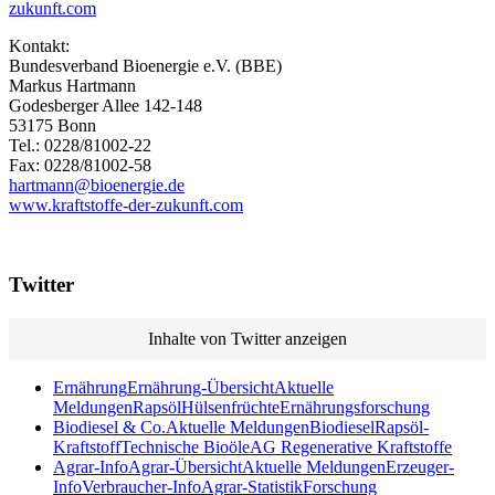
zukunft.com
Kontakt:
Bundesverband Bioenergie e.V. (BBE)
Markus Hartmann
Godesberger Allee 142-148
53175 Bonn
Tel.: 0228/81002-22
Fax: 0228/81002-58
hartmann@bioenergie.de
www.kraftstoffe-der-zukunft.com
Twitter
Inhalte von Twitter anzeigen
Ernährung
Ernährung-Übersicht
Aktuelle
Meldungen
Rapsöl
Hülsenfrüchte
Ernährungsforschung
Biodiesel & Co.
Aktuelle Meldungen
Biodiesel
Rapsöl-
Kraftstoff
Technische Bioöle
AG Regenerative Kraftstoffe
Agrar-Info
Agrar-Übersicht
Aktuelle Meldungen
Erzeuger-
Info
Verbraucher-Info
Agrar-Statistik
Forschung