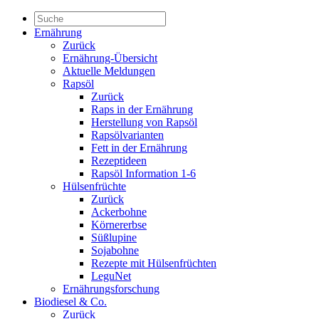
Ernährung
Zurück
Ernährung-Übersicht
Aktuelle Meldungen
Rapsöl
Zurück
Raps in der Ernährung
Herstellung von Rapsöl
Rapsölvarianten
Fett in der Ernährung
Rezeptideen
Rapsöl Information 1-6
Hülsenfrüchte
Zurück
Ackerbohne
Körnererbse
Süßlupine
Sojabohne
Rezepte mit Hülsenfrüchten
LeguNet
Ernährungsforschung
Biodiesel & Co.
Zurück