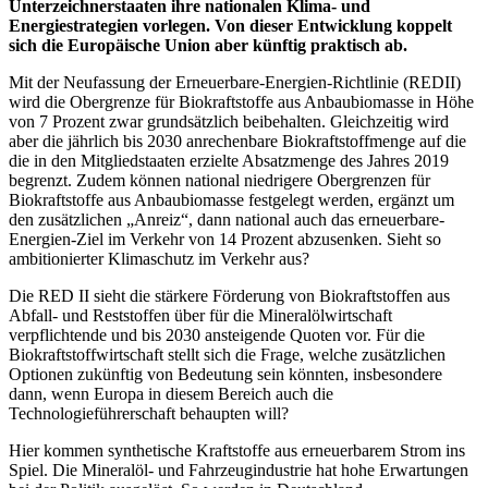
Unterzeichnerstaaten ihre nationalen Klima- und
Energiestrategien vorlegen. Von dieser Entwicklung koppelt
sich die Europäische Union aber künftig praktisch ab.
Mit der Neufassung der Erneuerbare-Energien-Richtlinie (REDII)
wird die Obergrenze für Biokraftstoffe aus Anbaubiomasse in Höhe
von 7 Prozent zwar grundsätzlich beibehalten. Gleichzeitig wird
aber die jährlich bis 2030 anrechenbare Biokraftstoffmenge auf die
die in den Mitgliedstaaten erzielte Absatzmenge des Jahres 2019
begrenzt. Zudem können national niedrigere Obergrenzen für
Biokraftstoffe aus Anbaubiomasse festgelegt werden, ergänzt um
den zusätzlichen „Anreiz“, dann national auch das erneuerbare-
Energien-Ziel im Verkehr von 14 Prozent abzusenken. Sieht so
ambitionierter Klimaschutz im Verkehr aus?
Die RED II sieht die stärkere Förderung von Biokraftstoffen aus
Abfall- und Reststoffen über für die Mineralölwirtschaft
verpflichtende und bis 2030 ansteigende Quoten vor. Für die
Biokraftstoffwirtschaft stellt sich die Frage, welche zusätzlichen
Optionen zukünftig von Bedeutung sein könnten, insbesondere
dann, wenn Europa in diesem Bereich auch die
Technologieführerschaft behaupten will?
Hier kommen synthetische Kraftstoffe aus erneuerbarem Strom ins
Spiel. Die Mineralöl- und Fahrzeugindustrie hat hohe Erwartungen