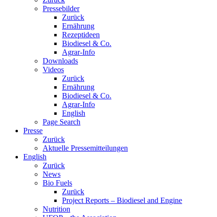
Pressebilder
Zurück
Ernährung
Rezeptideen
Biodiesel & Co.
Agrar-Info
Downloads
Videos
Zurück
Ernährung
Biodiesel & Co.
Agrar-Info
English
Page Search
Presse
Zurück
Aktuelle Pressemitteilungen
English
Zurück
News
Bio Fuels
Zurück
Project Reports – Biodiesel and Engine
Nutrition