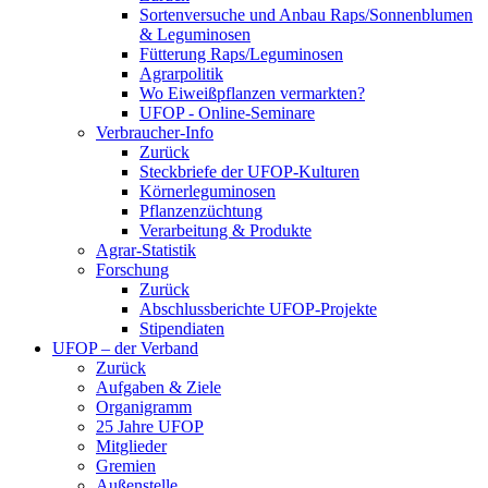
Sortenversuche und Anbau Raps/Sonnenblumen
& Leguminosen
Fütterung Raps/Leguminosen
Agrarpolitik
Wo Eiweißpflanzen vermarkten?
UFOP - Online-Seminare
Verbraucher-Info
Zurück
Steckbriefe der UFOP-Kulturen
Körnerleguminosen
Pflanzenzüchtung
Verarbeitung & Produkte
Agrar-Statistik
Forschung
Zurück
Abschlussberichte UFOP-Projekte
Stipendiaten
UFOP – der Verband
Zurück
Aufgaben & Ziele
Organigramm
25 Jahre UFOP
Mitglieder
Gremien
Außenstelle