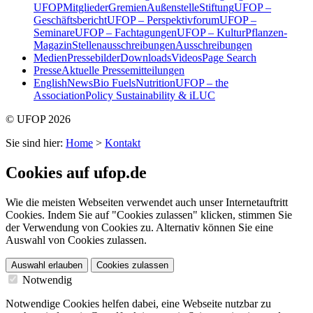
UFOP
Mitglieder
Gremien
Außenstelle
Stiftung
UFOP –
Geschäftsbericht
UFOP – Perspektivforum
UFOP –
Seminare
UFOP – Fachtagungen
UFOP – KulturPflanzen-
Magazin
Stellenausschreibungen
Ausschreibungen
Medien
Pressebilder
Downloads
Videos
Page Search
Presse
Aktuelle Pressemitteilungen
English
News
Bio Fuels
Nutrition
UFOP – the
Association
Policy Sustainability & iLUC
© UFOP 2026
Sie sind hier:
Home
>
Kontakt
Cookies auf ufop.de
Wie die meisten Webseiten verwendet auch unser Internetauftritt
Cookies. Indem Sie auf "Cookies zulassen" klicken, stimmen Sie
der Verwendung von Cookies zu. Alternativ können Sie eine
Auswahl von Cookies zulassen.
Auswahl erlauben
Cookies zulassen
Notwendig
Notwendige Cookies helfen dabei, eine Webseite nutzbar zu