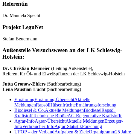
Referentin
Dr. Manuela Specht
Projekt LeguNet
Stefan Beuermann
Außenstelle Versuchswesen an der LK Schleswig-
Holstein:
Dr. Christian Kleimeier
(Leitung Außenstelle),
Referent für Öl- und Eiweißpflanzen der LK Schleswig-Holstein
Jutta Gronow-Ehlers
(Sachbearbeitung)
Lena Paustian-Lucht
(Sachbearbeitung)
Ernährung
Ernährung-Übersicht
Aktuelle
Meldungen
Rapsöl
Hülsenfrüchte
Ernährungsforschung
Biodiesel & Co.
Aktuelle Meldungen
Biodiesel
Rapsöl-
Kraftstoff
Technische Bioöle
AG Regenerative Kraftstoffe
Agrar-Info
Agrar-Übersicht
Aktuelle Meldungen
Erzeuger-
Info
Verbraucher-Info
Agrar-Statistik
Forschung
UFOP – der Verband
Aufgaben & Ziele
Organigramm
25 Jahre