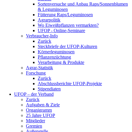
Sortenversuche und Anbau Raps/Sonnenblumen
& Leguminosen
Fütterung Raps/Leguminosen
Agrarpolitik
Wo Eiweißpflanzen vermarkten?
UFOP - Online-Seminare
Verbraucher-Info
Zurück
Steckbriefe der UFOP-Kulturen
Körnerleguminosen
Pflanzenzüchtung
Verarbeitung & Produkte
Agrar-Statistik
Forschung
Zurück
Abschlussberichte UFOP-Projekte
Stipendiaten
UFOP – der Verband
Zurück
Aufgaben & Ziele
Organigramm
25 Jahre UFOP
Mitglieder
Gremien
Außenstelle