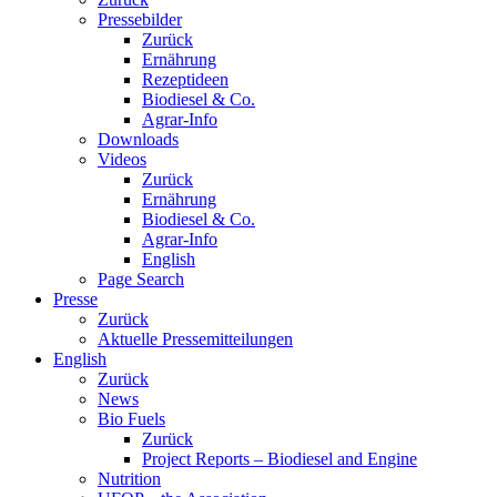
Pressebilder
Zurück
Ernährung
Rezeptideen
Biodiesel & Co.
Agrar-Info
Downloads
Videos
Zurück
Ernährung
Biodiesel & Co.
Agrar-Info
English
Page Search
Presse
Zurück
Aktuelle Pressemitteilungen
English
Zurück
News
Bio Fuels
Zurück
Project Reports – Biodiesel and Engine
Nutrition