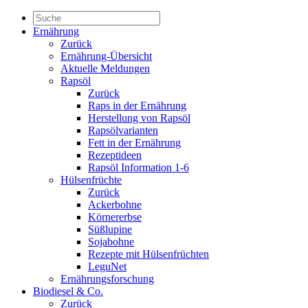
Ernährung
Zurück
Ernährung-Übersicht
Aktuelle Meldungen
Rapsöl
Zurück
Raps in der Ernährung
Herstellung von Rapsöl
Rapsölvarianten
Fett in der Ernährung
Rezeptideen
Rapsöl Information 1-6
Hülsenfrüchte
Zurück
Ackerbohne
Körnererbse
Süßlupine
Sojabohne
Rezepte mit Hülsenfrüchten
LeguNet
Ernährungsforschung
Biodiesel & Co.
Zurück