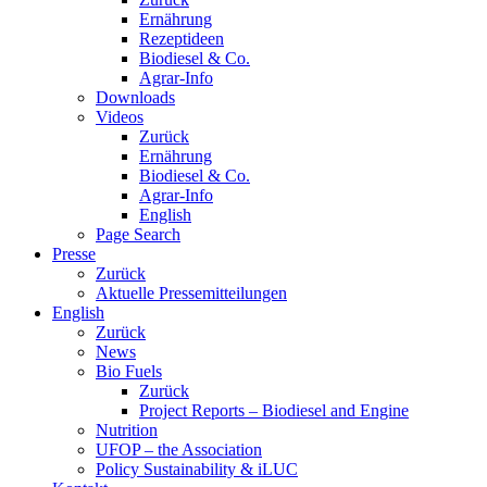
Ernährung
Rezeptideen
Biodiesel & Co.
Agrar-Info
Downloads
Videos
Zurück
Ernährung
Biodiesel & Co.
Agrar-Info
English
Page Search
Presse
Zurück
Aktuelle Pressemitteilungen
English
Zurück
News
Bio Fuels
Zurück
Project Reports – Biodiesel and Engine
Nutrition
UFOP – the Association
Policy Sustainability & iLUC