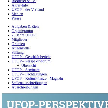
Biodiesel & Co.
Agrar-Info
UFOP – der Verband
Medien
Presse
Aufgaben & Ziele
Organigramm
25 Jahre UFOP
Mitglieder
Gremien
Außenstelle
Stiftung
UFOP – Geschäftsbericht
UFOP – Perspektivforum
Übersicht
UFOP – Seminare
UFOP – Fachtagungen
UFOP – KulturPflanzen-Magazin
Stellenausschreibungen
Ausschreibungen