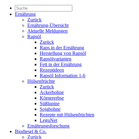
Ernährung
Zurück
Ernährung-Übersicht
Aktuelle Meldungen
Rapsöl
Zurück
Raps in der Ernährung
Herstellung von Rapsöl
Rapsölvarianten
Fett in der Ernährung
Rezeptideen
Rapsöl Information 1-6
Hülsenfrüchte
Zurück
Ackerbohne
Körnererbse
Süßlupine
Sojabohne
Rezepte mit Hülsenfrüchten
LeguNet
Ernährungsforschung
Biodiesel & Co.
Zurück