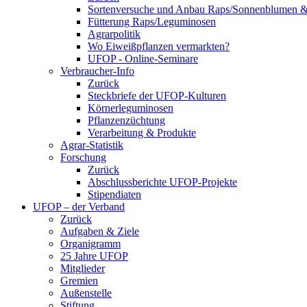
Sortenversuche und Anbau Raps/Sonnenblumen 
Fütterung Raps/Leguminosen
Agrarpolitik
Wo Eiweißpflanzen vermarkten?
UFOP - Online-Seminare
Verbraucher-Info
Zurück
Steckbriefe der UFOP-Kulturen
Körnerleguminosen
Pflanzenzüchtung
Verarbeitung & Produkte
Agrar-Statistik
Forschung
Zurück
Abschlussberichte UFOP-Projekte
Stipendiaten
UFOP – der Verband
Zurück
Aufgaben & Ziele
Organigramm
25 Jahre UFOP
Mitglieder
Gremien
Außenstelle
Stiftung