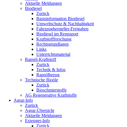
Aktuelle Meldungen
Biodiesel
Zurück
Basisinformation Biodiesel
Umweltschutz & Nachhaltigkeit
Fahrzeughersteller-Freigaben
Biodiesel im Rennsport
Kraftstoffforschung
Rechtsgrundlagen
Links
Unterrichtsmaterial
Rapsöl-Kraftstoff
Zurück
Technik & Infos
Rapsölbezug
Technische Bioöle
Zurück
Bioschmierstoffe
AG Regenerative Kraftstoffe
Agrar-Info
Zurück
Agrar-Übersicht
Aktuelle Meldungen
Erzeuger-Info
Zurück