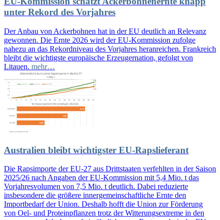
EU-Kommission schätzt Ackerbohnenernte knapp
unter Rekord des Vorjahres
Der Anbau von Ackerbohnen hat in der EU deutlich an Relevanz
gewonnen. Die Ernte 2026 wird der EU-Kommission zufolge
nahezu an das Rekordniveau des Vorjahres heranreichen. Frankreich
bleibt die wichtigste europäische Erzeugernation, gefolgt von
Litauen.
mehr…
Australien bleibt wichtigster EU-Rapslieferant
Die Rapsimporte der EU-27 aus Drittstaaten verfehlten in der Saison
2025/26 nach Angaben der EU-Kommission mit 5,4 Mio. t das
Vorjahresvolumen von 7,5 Mio. t deutlich. Dabei reduzierte
insbesondere die größere innergemeinschaftliche Ernte den
Importbedarf der Union. Deshalb hofft die Union zur Förderung
von Oel- und Proteinpflanzen trotz der Witterungsextreme in den