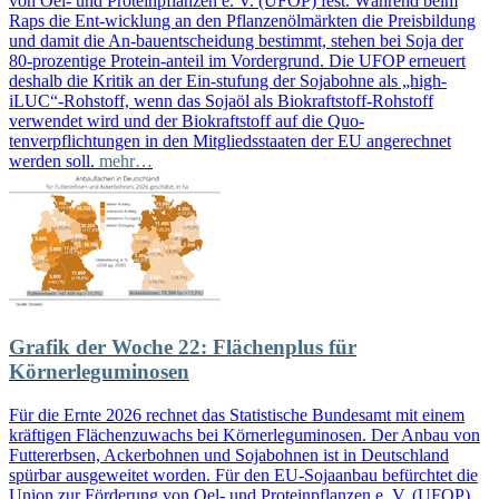
von Oel- und Proteinpflanzen e. V. (UFOP) fest. Während beim
Raps die Ent-wicklung an den Pflanzenölmärkten die Preisbildung
und damit die An-bauentscheidung bestimmt, stehen bei Soja der
80-prozentige Protein-anteil im Vordergrund. Die UFOP erneuert
deshalb die Kritik an der Ein-stufung der Sojabohne als „high-
iLUC“-Rohstoff, wenn das Sojaöl als Biokraftstoff-Rohstoff
verwendet wird und der Biokraftstoff auf die Quo-
tenverpflichtungen in den Mitgliedsstaaten der EU angerechnet
werden soll.
mehr…
Grafik der Woche 22: Flächenplus für
Körnerleguminosen
Für die Ernte 2026 rechnet das Statistische Bundesamt mit einem
kräftigen Flächenzuwachs bei Körnerleguminosen. Der Anbau von
Futtererbsen, Ackerbohnen und Sojabohnen ist in Deutschland
spürbar ausgeweitet worden. Für den EU-Sojaanbau befürchtet die
Union zur Förderung von Oel- und Proteinpflanzen e. V. (UFOP)