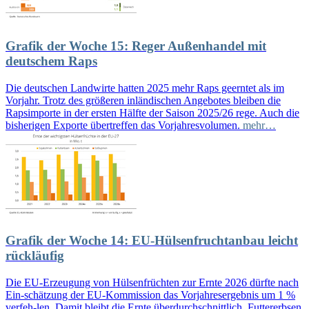
Grafik der Woche 15: Reger Außenhandel mit
deutschem Raps
Die deutschen Landwirte hatten 2025 mehr Raps geerntet als im
Vorjahr. Trotz des größeren inländischen Angebotes bleiben die
Rapsimporte in der ersten Hälfte der Saison 2025/26 rege. Auch die
bisherigen Exporte übertreffen das Vorjahresvolumen.
mehr…
Grafik der Woche 14: EU-Hülsenfruchtanbau leicht
rückläufig
Die EU-Erzeugung von Hülsenfrüchten zur Ernte 2026 dürfte nach
Ein-schätzung der EU-Kommission das Vorjahresergebnis um 1 %
verfeh-len. Damit bleibt die Ernte überdurchschnittlich. Futtererbsen