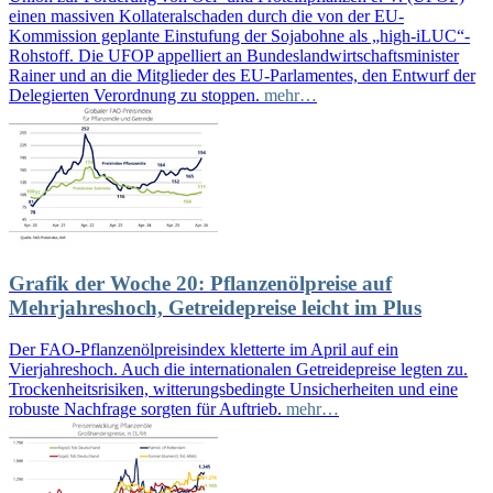
einen massiven Kollateralschaden durch die von der EU-
Kommission geplante Einstufung der Sojabohne als „high-iLUC“-
Rohstoff. Die UFOP appelliert an Bundeslandwirtschaftsminister
Rainer und an die Mitglieder des EU-Parlamentes, den Entwurf der
Delegierten Verordnung zu stoppen.
mehr…
Grafik der Woche 20: Pflanzenölpreise auf
Mehrjahreshoch, Getreidepreise leicht im Plus
Der FAO-Pflanzenölpreisindex kletterte im April auf ein
Vierjahreshoch. Auch die internationalen Getreidepreise legten zu.
Trockenheitsrisiken, witterungsbedingte Unsicherheiten und eine
robuste Nachfrage sorgten für Auftrieb.
mehr…