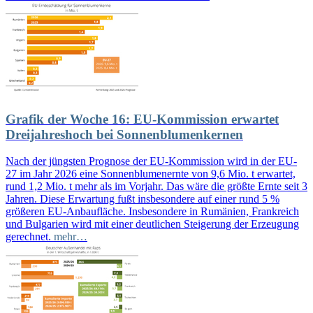
Grafik der Woche 16: EU-Kommission erwartet
Dreijahreshoch bei Sonnenblumenkernen
Nach der jüngsten Prognose der EU-Kommission wird in der EU-
27 im Jahr 2026 eine Sonnenblumenernte von 9,6 Mio. t erwartet,
rund 1,2 Mio. t mehr als im Vorjahr. Das wäre die größte Ernte seit 3
Jahren. Diese Erwartung fußt insbesondere auf einer rund 5 %
größeren EU-Anbaufläche. Insbesondere in Rumänien, Frankreich
und Bulgarien wird mit einer deutlichen Steigerung der Erzeugung
gerechnet.
mehr…