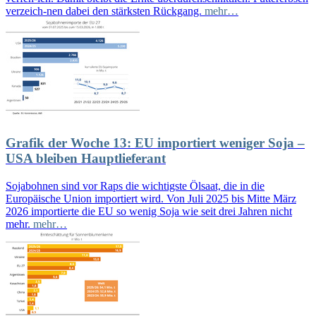
verzeich-nen dabei den stärksten Rückgang.
mehr…
Grafik der Woche 13: EU importiert weniger Soja –
USA bleiben Hauptlieferant
Sojabohnen sind vor Raps die wichtigste Ölsaat, die in die
Europäische Union importiert wird. Von Juli 2025 bis Mitte März
2026 importierte die EU so wenig Soja wie seit drei Jahren nicht
mehr.
mehr…