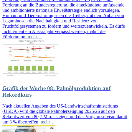
Forderung an die Bundesregierung, die angekündigte umfassende
und ambitionierte nationale Eiweißstrategie endlich vorzulegen.
Human- und Tierernährung seien die Treiber, mit dem Anbau von
Leguminosen die Nachhaltigkeit und Resilienz von
Fruchtfolgesystemen zu fördern und weiterzuentwickeln. Es dürfe
nicht erneut ein Aussaatjahr verpasst werden, mahnt die
Förderunion.
mehr…
Grafik der Woche 08: Palmölproduktion auf
Rekordkurs
Nach aktuellen Angaben des US-Landwirtschaftsministeriums
(USDA) wird die globale Palmölerzeugung 2025/26 auf den
Rekordwert von 80,7 Mio. t steigen und das Vorjahresniveau damit
um 3 % übertreffen.
mehr…