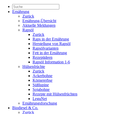
Ernährung
Zurück
Ernährung-Übersicht
Aktuelle Meldungen
Rapsöl
Zurück
Raps in der Ernährung
Herstellung von Rapsöl
Rapsölvarianten
Fett in der Ernährung
Rezeptideen
Rapsöl Information 1-6
Hülsenfrüchte
Zurück
Ackerbohne
Körnererbse
Süßlupine
Sojabohne
Rezepte mit Hülsenfrüchten
LeguNet
Ernährungsforschung
Biodiesel & Co.
Zurück