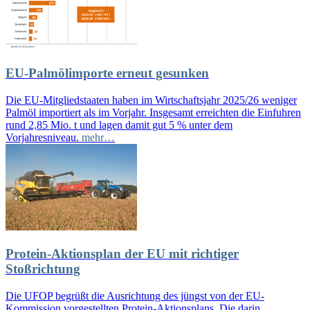
EU-Palmölimporte erneut gesunken
Die EU-Mitgliedstaaten haben im Wirtschaftsjahr 2025/26 weniger
Palmöl importiert als im Vorjahr. Insgesamt erreichten die Einfuhren
rund 2,85 Mio. t und lagen damit gut 5 % unter dem
Vorjahresniveau.
mehr…
Protein-Aktionsplan der EU mit richtiger
Stoßrichtung
Die UFOP begrüßt die Ausrichtung des jüngst von der EU-
Kommission vorgestellten Protein-Aktionsplans. Die darin