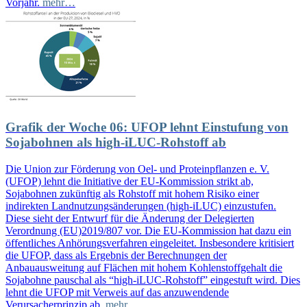
Vorjahr.
mehr…
Grafik der Woche 06: UFOP lehnt Einstufung von
Sojabohnen als high-iLUC-Rohstoff ab
Die Union zur Förderung von Oel- und Proteinpflanzen e. V.
(UFOP) lehnt die Initiative der EU-Kommission strikt ab,
Sojabohnen zukünftig als Rohstoff mit hohem Risiko einer
indirekten Landnutzungsänderungen (high-iLUC) einzustufen.
Diese sieht der Entwurf für die Änderung der Delegierten
Verordnung (EU)2019/807 vor. Die EU-Kommission hat dazu ein
öffentliches Anhörungsverfahren eingeleitet. Insbesondere kritisiert
die UFOP, dass als Ergebnis der Berechnungen der
Anbauausweitung auf Flächen mit hohem Kohlenstoffgehalt die
Sojabohne pauschal als “high-iLUC-Rohstoff” eingestuft wird. Dies
lehnt die UFOP mit Verweis auf das anzuwendende
Verursacherprinzip ab.
mehr…