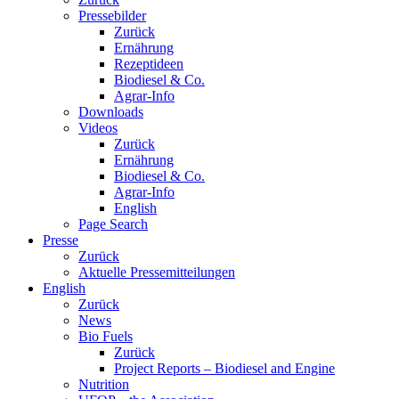
Pressebilder
Zurück
Ernährung
Rezeptideen
Biodiesel & Co.
Agrar-Info
Downloads
Videos
Zurück
Ernährung
Biodiesel & Co.
Agrar-Info
English
Page Search
Presse
Zurück
Aktuelle Pressemitteilungen
English
Zurück
News
Bio Fuels
Zurück
Project Reports – Biodiesel and Engine
Nutrition