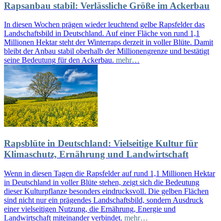
Rapsanbau stabil: Verlässliche Größe im Ackerbau
In diesen Wochen prägen wieder leuchtend gelbe Rapsfelder das
Landschaftsbild in Deutschland. Auf einer Fläche von rund 1,1
Millionen Hektar steht der Winterraps derzeit in voller Blüte. Damit
bleibt der Anbau stabil oberhalb der Millionengrenze und bestätigt
seine Bedeutung für den Ackerbau.
mehr…
Rapsblüte in Deutschland: Vielseitige Kultur für
Klimaschutz, Ernährung und Landwirtschaft
Wenn in diesen Tagen die Rapsfelder auf rund 1,1 Millionen Hektar
in Deutschland in voller Blüte stehen, zeigt sich die Bedeutung
dieser Kulturpflanze besonders eindrucksvoll. Die gelben Flächen
sind nicht nur ein prägendes Landschaftsbild, sondern Ausdruck
einer vielseitigen Nutzung, die Ernährung, Energie und
Landwirtschaft miteinander verbindet.
mehr…