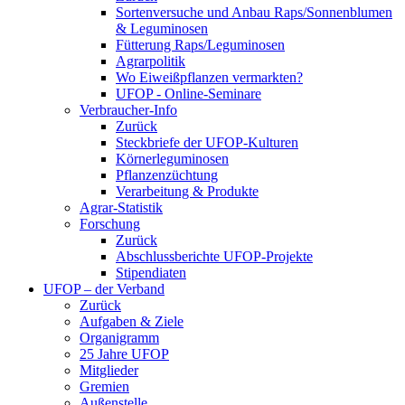
Sortenversuche und Anbau Raps/Sonnenblumen
& Leguminosen
Fütterung Raps/Leguminosen
Agrarpolitik
Wo Eiweißpflanzen vermarkten?
UFOP - Online-Seminare
Verbraucher-Info
Zurück
Steckbriefe der UFOP-Kulturen
Körnerleguminosen
Pflanzenzüchtung
Verarbeitung & Produkte
Agrar-Statistik
Forschung
Zurück
Abschlussberichte UFOP-Projekte
Stipendiaten
UFOP – der Verband
Zurück
Aufgaben & Ziele
Organigramm
25 Jahre UFOP
Mitglieder
Gremien
Außenstelle