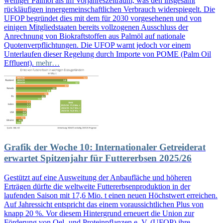
weniger Palmöl als im Vorjahreszeitraum, was den insgesamt
rückläufigen innergemeinschaftlichen Verbrauch widerspiegelt. Die
UFOP begründet dies mit dem für 2030 vorgesehenen und von
einigen Mitgliedstaaten bereits vollzogenen Ausschluss der
Anrechnung von Biokraftstoffen aus Palmöl auf nationale
Quotenverpflichtungen. Die UFOP warnt jedoch vor einem
Unterlaufen dieser Regelung durch Importe von POME (Palm Oil
Effluent).
mehr…
Grafik der Woche 10: Internationaler Getreiderat
erwartet Spitzenjahr für Futtererbsen 2025/26
Gestützt auf eine Ausweitung der Anbaufläche und höheren
Erträgen dürfte die weltweite Futtererbsenproduktion in der
laufenden Saison mit 17,6 Mio. t einen neuen Höchstwert erreichen.
Auf Jahressicht entspricht das einem voraussichtlichen Plus von
knapp 20 %. Vor diesem Hintergrund erneuert die Union zur
Förderung von Oel- und Proteinpflanzen e. V. (UFOP) ihre