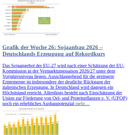
Grafik der Woche 26: Sojaanbau 2026 –
Deutschlands Erzeugung auf Rekordkurs
Das Sojaangebot der EU‑27 wird nach einer Schätzung der EU-
Kommission in der Vermarktungssaison 2026/27 unter dem
Vorjahresniveau liegen. Ausschlaggebend für die geringere
Erntemenge ist insbesondere der deutliche Rückgang der
italienischen Erzeugung. In Deutschland wird dagegen ein
Höchststand erreicht. Allerdings besteht nach Einschätzung der
Union zur Förderung von Oel- und Proteinpflanzen e. V. (UFOP)
noch ein erhebliches Ausbaupotenzial
mehr…