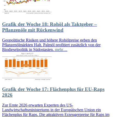
Grafik der Woche 18: Rohöl als Taktgeber –
Pflanzenöle mit Rückenwind
Geopolitische Risiken und höhere Rohölpreise geben den
Pflanzenölmärkten Halt. Palmöl profitiert zusätzlich von der
Biodieselpolitik in Südostasien.
mehr…
Grafik der Woche 17: Flächenplus für EU-Raps
2026
Zur Ernte 2026 erwarten Experten des US-
Landwirtschaftsministeriums in der Europäischen Union ein
Flächenplus für Raps. Die attraktiven Erzeugerpreise für Raps im