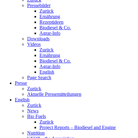
Pressebilder
Zurück
Ernährung
Rezeptideen
Biodiesel & Co.
Agrar-Info
Downloads
Videos
Zurück
Ernährung
Biodiesel & Co.
Agrar-Info
English
Page Search
Presse
Zurück
Aktuelle Pressemitteilungen
English
Zurück
News
Bio Fuels
Zurück
Project Reports – Biodiesel and Engine
Nutrition