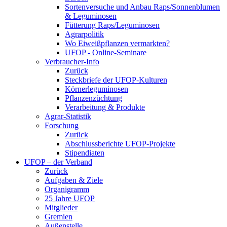
Sortenversuche und Anbau Raps/Sonnenblumen
& Leguminosen
Fütterung Raps/Leguminosen
Agrarpolitik
Wo Eiweißpflanzen vermarkten?
UFOP - Online-Seminare
Verbraucher-Info
Zurück
Steckbriefe der UFOP-Kulturen
Körnerleguminosen
Pflanzenzüchtung
Verarbeitung & Produkte
Agrar-Statistik
Forschung
Zurück
Abschlussberichte UFOP-Projekte
Stipendiaten
UFOP – der Verband
Zurück
Aufgaben & Ziele
Organigramm
25 Jahre UFOP
Mitglieder
Gremien
Außenstelle