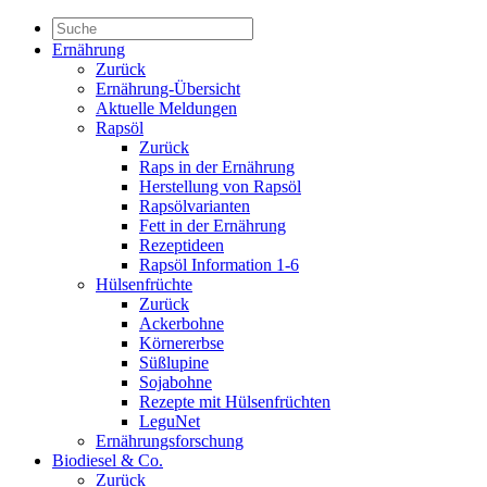
Ernährung
Zurück
Ernährung-Übersicht
Aktuelle Meldungen
Rapsöl
Zurück
Raps in der Ernährung
Herstellung von Rapsöl
Rapsölvarianten
Fett in der Ernährung
Rezeptideen
Rapsöl Information 1-6
Hülsenfrüchte
Zurück
Ackerbohne
Körnererbse
Süßlupine
Sojabohne
Rezepte mit Hülsenfrüchten
LeguNet
Ernährungsforschung
Biodiesel & Co.
Zurück