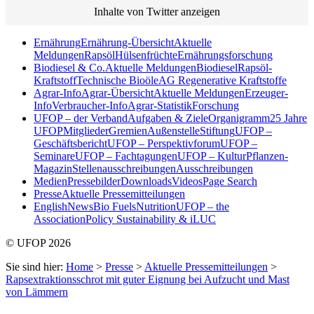
Inhalte von Twitter anzeigen
Ernährung
Ernährung-Übersicht
Aktuelle
Meldungen
Rapsöl
Hülsenfrüchte
Ernährungsforschung
Biodiesel & Co.
Aktuelle Meldungen
Biodiesel
Rapsöl-
Kraftstoff
Technische Bioöle
AG Regenerative Kraftstoffe
Agrar-Info
Agrar-Übersicht
Aktuelle Meldungen
Erzeuger-
Info
Verbraucher-Info
Agrar-Statistik
Forschung
UFOP – der Verband
Aufgaben & Ziele
Organigramm
25 Jahre
UFOP
Mitglieder
Gremien
Außenstelle
Stiftung
UFOP –
Geschäftsbericht
UFOP – Perspektivforum
UFOP –
Seminare
UFOP – Fachtagungen
UFOP – KulturPflanzen-
Magazin
Stellenausschreibungen
Ausschreibungen
Medien
Pressebilder
Downloads
Videos
Page Search
Presse
Aktuelle Pressemitteilungen
English
News
Bio Fuels
Nutrition
UFOP – the
Association
Policy Sustainability & iLUC
© UFOP 2026
Sie sind hier:
Home
>
Presse
>
Aktuelle Pressemitteilungen
>
Rapsextraktionsschrot mit guter Eignung bei Aufzucht und Mast
von Lämmern