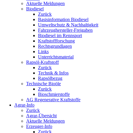
Aktuelle Meldungen
Biodiesel
Zurück
Basisinformation Biodiesel
Umweltschutz & Nachhaltigkeit
Fahrzeughersteller-Freigaben
Biodiesel im Rennsport
Kraftstoffforschung
Rechtsgrundlagen
Links
Unterrichtsmaterial
Rapsöl-Kraftstoff
Zurück
Technik & Infos
Rapsölbezug
Technische Bioöle
Zurück
Bioschmierstoffe
AG Regenerative Kraftstoffe
Agrar-Info
Zurück
Agrar-Übersicht
Aktuelle Meldungen
Erzeuger-Info
Zurück