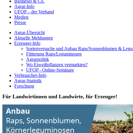
Biodiesel & Co.
Agrar-Info
UFOP – der Verband
Medien
Presse
Agrar-Übersicht
Aktuelle Meldungen
Erzeuger-Info
Sortenversuche und Anbau Raps/Sonnenblumen & Leg
Fütterung Raps/Leguminosen
Agrarpolitik
Wo Eiweißpflanzen vermarkten?
UFOP - Online-Seminare
Verbraucher-Info
Agrar-Statistik
Forschung
Für Landwirtinnen und Landwirte, für Erzeuger!