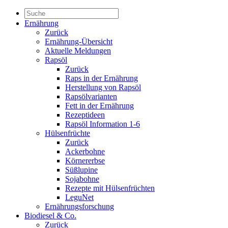
Ernährung
Zurück
Ernährung-Übersicht
Aktuelle Meldungen
Rapsöl
Zurück
Raps in der Ernährung
Herstellung von Rapsöl
Rapsölvarianten
Fett in der Ernährung
Rezeptideen
Rapsöl Information 1-6
Hülsenfrüchte
Zurück
Ackerbohne
Körnererbse
Süßlupine
Sojabohne
Rezepte mit Hülsenfrüchten
LeguNet
Ernährungsforschung
Biodiesel & Co.
Zurück