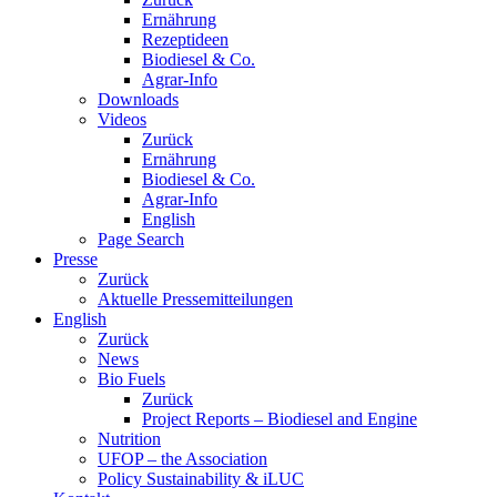
Ernährung
Rezeptideen
Biodiesel & Co.
Agrar-Info
Downloads
Videos
Zurück
Ernährung
Biodiesel & Co.
Agrar-Info
English
Page Search
Presse
Zurück
Aktuelle Pressemitteilungen
English
Zurück
News
Bio Fuels
Zurück
Project Reports – Biodiesel and Engine
Nutrition
UFOP – the Association
Policy Sustainability & iLUC