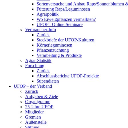
Sortenversuche und Anbau Raps/Sonnenblumen 
Fütterung Raps/Leguminosen
Agrarpolitik
Wo Eiweißpflanzen vermarkten?
UFOP - Online-Seminare
Verbraucher-Info
Zurück
Steckbriefe der UFOP-Kulturen
Körnerleguminosen
Pflanzenzüchtung
Verarbeitung & Produkte
Agrar-Statistik
Forschung
Zurück
Abschlussberichte UFOP-Projekte
Stipendiaten
UFOP – der Verband
Zurück
Aufgaben & Ziele
Organigramm
25 Jahre UFOP
Mitglieder
Gremien
Außenstelle
Stiftung