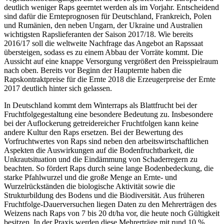
deutlich weniger Raps geerntet werden als im Vorjahr. Entscheidend
sind dafür die Ernteprognosen für Deutschland, Frankreich, Polen
und Rumänien, den neben Ungarn, der Ukraine und Australien
wichtigsten Rapslieferanten der Saison 2017/18. Wie bereits
2016/17 soll die weltweite Nachfrage das Angebot an Rapssaat
übersteigen, sodass es zu einem Abbau der Vorräte kommt. Die
Aussicht auf eine knappe Versorgung vergrößert den Preisspielraum
nach oben. Bereits vor Beginn der Haupternte haben die
Rapskontraktpreise für die Ernte 2018 die Erzeugerpreise der Ernte
2017 deutlich hinter sich gelassen.
In Deutschland kommt dem Winterraps als Blattfrucht bei der
Fruchtfolgegestaltung eine besondere Bedeutung zu. Insbesondere
bei der Auflockerung getreidereicher Fruchtfolgen kann keine
andere Kultur den Raps ersetzen. Bei der Bewertung des
Vorfruchtwertes von Raps sind neben den arbeitswirtschaftlichen
Aspekten die Auswirkungen auf die Bodenfruchtbarkeit, die
Unkrautsituation und die Eindämmung von Schaderregern zu
beachten. So fördert Raps durch seine lange Bodenbedeckung, die
starke Pfahlwurzel und die große Menge an Ernte- und
Wurzelrückständen die biologische Aktivität sowie die
Strukturbildung des Bodens und die Biodiversität. Aus früheren
Fruchtfolge-Dauerversuchen liegen Daten zu den Mehrerträgen des
Weizens nach Raps von 7 bis 20 dt/ha vor, die heute noch Gültigkeit
besitzen. In der Praxis werden diese Mehrerträge mit rund 10 %