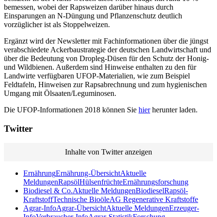
bemessen, wobei der Rapsweizen darüber hinaus durch
Einsparungen an N-Düngung und Pflanzenschutz deutlich
vorzüglicher ist als Stoppelweizen.
Ergänzt wird der Newsletter mit Fachinformationen über die jüngst
verabschiedete Ackerbaustrategie der deutschen Landwirtschaft und
über die Bedeutung von Dropleg-Düsen für den Schutz der Honig-
und Wildbienen. Außerdem sind Hinweise enthalten zu den für
Landwirte verfügbaren UFOP-Materialien, wie zum Beispiel
Feldtafeln, Hinweisen zur Rapsabrechnung und zum hygienischen
Umgang mit Ölsaaten/Leguminosen.
Die UFOP-Informationen 2018 können Sie
hier
herunter laden.
Twitter
Inhalte von Twitter anzeigen
Ernährung
Ernährung-Übersicht
Aktuelle
Meldungen
Rapsöl
Hülsenfrüchte
Ernährungsforschung
Biodiesel & Co.
Aktuelle Meldungen
Biodiesel
Rapsöl-
Kraftstoff
Technische Bioöle
AG Regenerative Kraftstoffe
Agrar-Info
Agrar-Übersicht
Aktuelle Meldungen
Erzeuger-
Info
Verbraucher-Info
Agrar-Statistik
Forschung