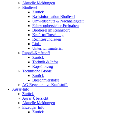
Aktuelle Meldungen
Biodiesel
Zurück
Basisinformation Biodiesel
Umweltschutz & Nachhaltigkeit
Fahrzeughersteller-Freigaben
Biodiesel im Rennsport
Kraftstoffforschung
Rechtsgrundlagen
Links
Unterrichtsmaterial
Rapsöl-Kraftstoff
Zurück
Technik & Infos
Rapsölbezug
Technische Bioöle
Zurück
Bioschmierstoffe
AG Regenerative Kraftstoffe
Agrar-Info
Zurück
Agrar-Übersicht
Aktuelle Meldungen
Erzeuger-Info
Zurück