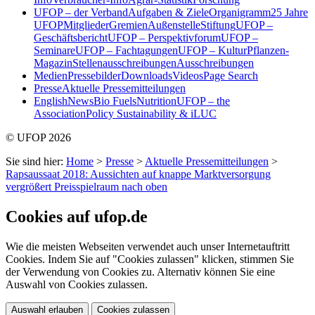
UFOP – der Verband
Aufgaben & Ziele
Organigramm
25 Jahre
UFOP
Mitglieder
Gremien
Außenstelle
Stiftung
UFOP –
Geschäftsbericht
UFOP – Perspektivforum
UFOP –
Seminare
UFOP – Fachtagungen
UFOP – KulturPflanzen-
Magazin
Stellenausschreibungen
Ausschreibungen
Medien
Pressebilder
Downloads
Videos
Page Search
Presse
Aktuelle Pressemitteilungen
English
News
Bio Fuels
Nutrition
UFOP – the
Association
Policy Sustainability & iLUC
© UFOP 2026
Sie sind hier:
Home
>
Presse
>
Aktuelle Pressemitteilungen
>
Rapsaussaat 2018: Aussichten auf knappe Marktversorgung
vergrößert Preisspielraum nach oben
Cookies auf ufop.de
Wie die meisten Webseiten verwendet auch unser Internetauftritt
Cookies. Indem Sie auf "Cookies zulassen" klicken, stimmen Sie
der Verwendung von Cookies zu. Alternativ können Sie eine
Auswahl von Cookies zulassen.
Auswahl erlauben
Cookies zulassen