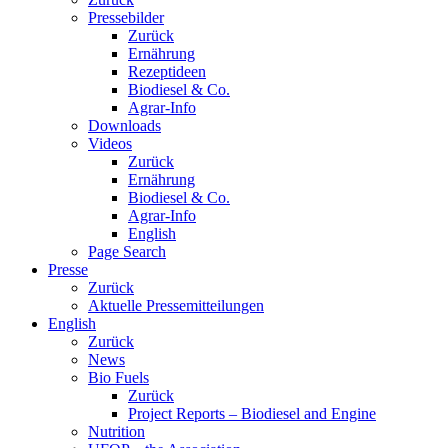
Pressebilder
Zurück
Ernährung
Rezeptideen
Biodiesel & Co.
Agrar-Info
Downloads
Videos
Zurück
Ernährung
Biodiesel & Co.
Agrar-Info
English
Page Search
Presse
Zurück
Aktuelle Pressemitteilungen
English
Zurück
News
Bio Fuels
Zurück
Project Reports – Biodiesel and Engine
Nutrition