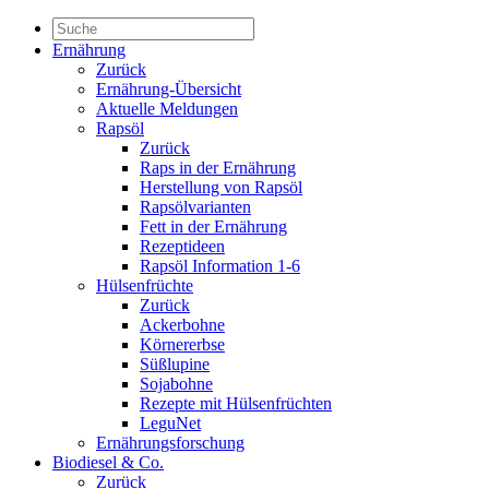
Ernährung
Zurück
Ernährung-Übersicht
Aktuelle Meldungen
Rapsöl
Zurück
Raps in der Ernährung
Herstellung von Rapsöl
Rapsölvarianten
Fett in der Ernährung
Rezeptideen
Rapsöl Information 1-6
Hülsenfrüchte
Zurück
Ackerbohne
Körnererbse
Süßlupine
Sojabohne
Rezepte mit Hülsenfrüchten
LeguNet
Ernährungsforschung
Biodiesel & Co.
Zurück