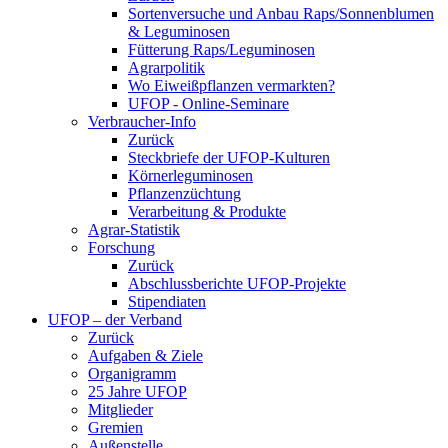
Sortenversuche und Anbau Raps/Sonnenblumen
& Leguminosen
Fütterung Raps/Leguminosen
Agrarpolitik
Wo Eiweißpflanzen vermarkten?
UFOP - Online-Seminare
Verbraucher-Info
Zurück
Steckbriefe der UFOP-Kulturen
Körnerleguminosen
Pflanzenzüchtung
Verarbeitung & Produkte
Agrar-Statistik
Forschung
Zurück
Abschlussberichte UFOP-Projekte
Stipendiaten
UFOP – der Verband
Zurück
Aufgaben & Ziele
Organigramm
25 Jahre UFOP
Mitglieder
Gremien
Außenstelle