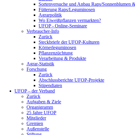
Sortenversuche und Anbau Raps/Sonnenblumen 
Fütterung Raps/Leguminosen
Agrarpolitik
Wo Eiweißpflanzen vermarkten?
UFOP - Online-Seminare
Verbraucher-Info
Zurück
Steckbriefe der UFOP-Kulturen
Körnerleguminosen
Pflanzenzüchtung
Verarbeitung & Produkte
Agrar-Statistik
Forschung
Zurück
Abschlussberichte UFOP-Projekte
Stipendiaten
UFOP – der Verband
Zurück
Aufgaben & Ziele
Organigramm
25 Jahre UFOP
Mitglieder
Gremien
Außenstelle
Stiftung