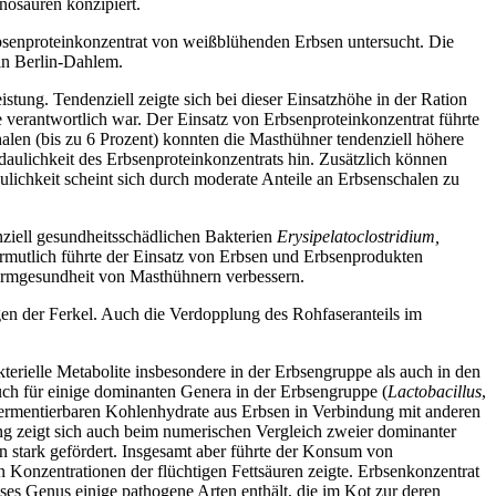
nosäuren konzipiert.
senproteinkonzentrat von weißblühenden Erbsen untersucht. Die
 in Berlin-Dahlem.
stung. Tendenziell zeigte sich bei dieser Einsatzhöhe in der Ration
 verantwortlich war. Der Einsatz von Erbsenproteinkonzentrat führte
alen (bis zu 6 Prozent) konnten die Masthühner tendenziell höhere
ulichkeit des Erbsenproteinkonzentrats hin. Zusätzlich können
ulichkeit scheint sich durch moderate Anteile an Erbsenschalen zu
nziell gesundheitsschädlichen Bakterien
Erysipelatoclostridium,
ermutlich führte der Einsatz von Erbsen und Erbsenprodukten
armgesundheit von Masthühnern verbessern.
gen der Ferkel. Auch die Verdopplung des Rohfaseranteils im
terielle Metabolite insbesondere in der Erbsengruppe als auch in den
uch für einige dominanten Genera in der Erbsengruppe (
Lactobacillus
,
fermentierbaren Kohlenhydrate aus Erbsen in Verbindung mit anderen
ng zeigt sich auch beim numerischen Vergleich zweier dominanter
n stark gefördert. Insgesamt aber führte der Konsum von
 Konzentrationen der flüchtigen Fettsäuren zeigte. Erbsenkonzentrat
ses Genus einige pathogene Arten enthält, die im Kot zur deren