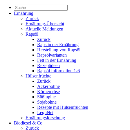
Ernährung
Zurück
Ernährung-Übersicht
Aktuelle Meldungen
Rapsöl
Zurück
Raps in der Ernährung
Herstellung von Rapsöl
Rapsölvarianten
Fett in der Ernährung
Rezeptideen
Rapsöl Information 1-6
Hülsenfrüchte
Zurück
Ackerbohne
Körnererbse
Süßlupine
Sojabohne
Rezepte mit Hülsenfrüchten
LeguNet
Ernährungsforschung
Biodiesel & Co.
Zurück