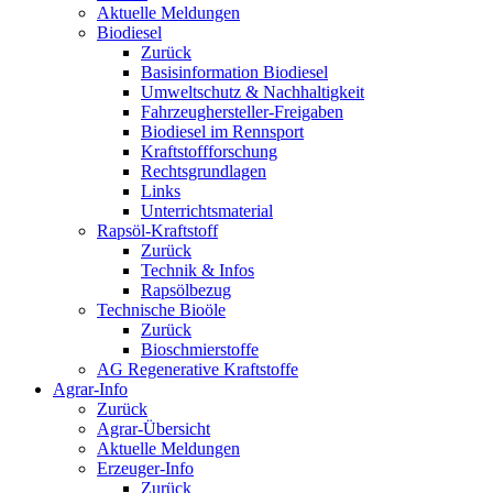
Aktuelle Meldungen
Biodiesel
Zurück
Basisinformation Biodiesel
Umweltschutz & Nachhaltigkeit
Fahrzeughersteller-Freigaben
Biodiesel im Rennsport
Kraftstoffforschung
Rechtsgrundlagen
Links
Unterrichtsmaterial
Rapsöl-Kraftstoff
Zurück
Technik & Infos
Rapsölbezug
Technische Bioöle
Zurück
Bioschmierstoffe
AG Regenerative Kraftstoffe
Agrar-Info
Zurück
Agrar-Übersicht
Aktuelle Meldungen
Erzeuger-Info
Zurück