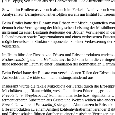
(Pi x Topigs) von Sauen aus der Lehrwerkstatt. Die Aufzuchtfutter wu
Sowohl im Broilermastversuch als auch im Ferkelaufzuchtversuch wu
Analysen zur Darmgesundheit erfolgten jeweils am Institut für Tierern
Beim Broiler hatte der Einsatz von Erbsen mit Mischungsanteilen von b
dennoch eine Verringerung der biologischen Leistung der Masthühner,
insgesamt zu einer Leistungssteigerung der Broiler. Vorwiegend in d
Lebendmassen sowie Tageszunahmen und einen verbesserten Futterauf
möglicherweise die Strukturkomponenten zu einer Verbesserung der St
verstärken.
Im Ileum führt der Einsatz von Erbsen und Erbsenprodukten tendenzie
Escherichia/Shigella
und
Helicobacter
. Im Zäkum kann die verringer
insbesondere im Ileum zu einer Stimulation der kommensalen Darmmi
Beim Ferkel hatte der Einsatz von verschiedenen Teilen der Erbsen i
Aufzuchtfutter 2 wirkte sich nicht leistungsmindernd aus.
Insgesamt wurde die fäkale Mikrobiota der Ferkel durch die Erbsenpro
Mischdiäten signifikant erhöht, weshalb in diesen Fütterungsgruppen
Prevotella
_9,
Streptococcus
) konnten numerische bzw. signifikante 
fermentierbaren Substraten aus Gerste und Weizen wirken also anders
Prevotella
: während
Prevotella_9
steigende Abundanzen in Erbsenko
Erbsenprodukten zu einem Anstieg kohlenhydratfermentierender Bakter
und Erbsenschalen führten darüber zu einer drastischen Verringerun