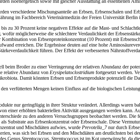
rden isoenergetisch sowie mit gleicher Ausstattung an essentiellen Ami
rden verschiedene Mischungsanteile an Erbsen, Erbsenschalen und Erb
ährung im Fachbereich Veterinärmedizin der Freien Universität Berlin
is zu 30 Prozent keine negativen Effekte auf die Mast- und Schlachtlei
 wofür möglicherweise die schlechtere Verdaulichkeit der Erbsenstärke
er Kombination von Erbsenproteinkonzentrat (10 Prozent) mit Erbsensch
wand erreichen. Die Ergebnisse deuten auf eine hohe Aminosäureverda
ärkeverdaulichkeit führen. Der Effekt der verbesserten Nährstoffverda
ll beim Broiler zu einer Verringerung der relativen Abundanz der pote
te relative Abundanz von
Erysipelatoclostridium
fortgesetzt werden. V
krobiota. Damit könnten Erbsen und Erbsenprodukte potenziell die D
n den verfütterten Mengen keinen Einfluss auf die biologischen Leistun
dukte nur geringfügig in ihrer Struktur verändert. Allerdings waren bak
 von einer erhöhten bakteriellen Aktivität ausgegangen werden kann. A
Unterschiede zu den anderen Versuchsgruppen beobachtet werden. Die 
 als Substrate aus Erbsenkonzentrat oder Erbsenschale. Diese Vermutu
nzentrat und Mischdiäten aufwies, wurde
Prevotella_7
nur durch Erbse
ien, was sich bei Erbsen und den Mischdiäten am deutlichsten bei den
g des Genus
Streptococcus
.
Streptococcus
ist im Kot unerwünscht, da die