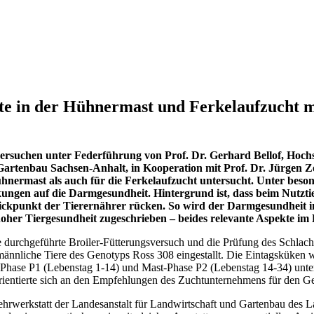
 in der Hühnermast und Ferkelaufzucht mi
sversuchen unter Federführung von Prof. Dr. Gerhard Bellof, Hoc
artenbau Sachsen-Anhalt, in Kooperation mit Prof. Dr. Jürgen Ze
nermast als auch für die Ferkelaufzucht untersucht. Unter beso
ngen auf die Darmgesundheit. Hintergrund ist, dass beim Nutztier
ckpunkt der Tierernährer rücken. So wird der Darmgesundheit in
hoher Tiergesundheit zugeschrieben – beides relevante Aspekte im
e durchgeführte Broiler-Fütterungsversuch und die Prüfung des Schlach
ännliche Tiere des Genotyps Ross 308 eingestallt. Die Eintagsküken 
er-Phase P1 (Lebenstag 1-14) und Mast-Phase P2 (Lebenstag 14-34) unte
rientierte sich an den Empfehlungen des Zuchtunternehmens für den G
ehrwerkstatt der Landesanstalt für Landwirtschaft und Gartenbau des 