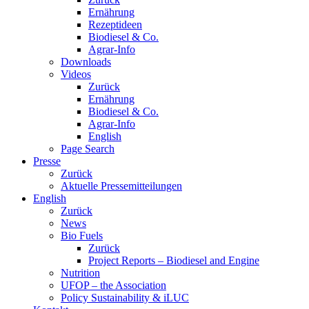
Ernährung
Rezeptideen
Biodiesel & Co.
Agrar-Info
Downloads
Videos
Zurück
Ernährung
Biodiesel & Co.
Agrar-Info
English
Page Search
Presse
Zurück
Aktuelle Pressemitteilungen
English
Zurück
News
Bio Fuels
Zurück
Project Reports – Biodiesel and Engine
Nutrition
UFOP – the Association
Policy Sustainability & iLUC