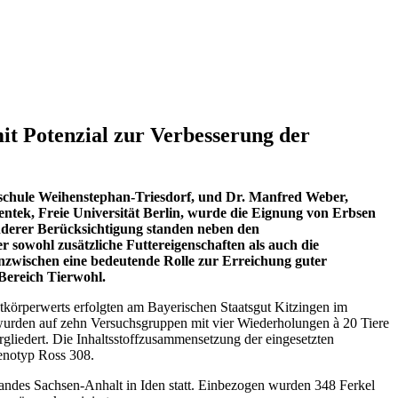
t Potenzial zur Verbesserung der
hschule Weihenstephan-Triesdorf, und Dr. Manfred Weber,
ntek, Freie Universität Berlin, wurde die Eignung von Erbsen
nderer Berücksichtigung standen neben den
 sowohl zusätzliche Futtereigenschaften als auch die
zwischen eine bedeutende Rolle zur Erreichung guter
 Bereich Tierwohl.
tkörperwerts erfolgten am Bayerischen Staatsgut Kitzingen im
wurden auf zehn Versuchsgruppen mit vier Wiederholungen à 20 Tiere
rgliedert. Die Inhaltsstoffzusammensetzung der eingesetzten
enotyp Ross 308.
Landes Sachsen-Anhalt in Iden statt. Einbezogen wurden 348 Ferkel