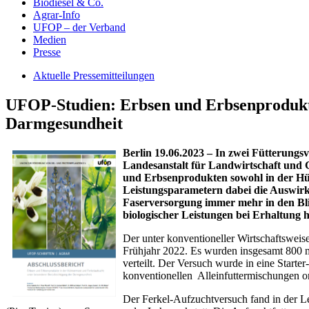
Biodiesel & Co.
Agrar-Info
UFOP – der Verband
Medien
Presse
Aktuelle Pressemitteilungen
UFOP-Studien: Erbsen und Erbsenprodukte
Darmgesundheit
Berlin 19.06.2023 – In zwei Fütterung
Landesanstalt für Landwirtschaft und G
und Erbsenprodukten sowohl in der Hüh
Leistungsparametern dabei die Auswirku
Faserversorgung immer mehr in den Bli
biologischer Leistungen bei Erhaltung 
Der unter konventioneller Wirtschaftsweis
Frühjahr 2022. Es wurden insgesamt 800 m
verteilt. Der Versuch wurde in eine Start
konventionellen Alleinfuttermischungen o
Der Ferkel-Aufzuchtversuch fand in der L