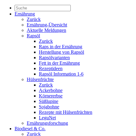
Ernährung
Zurück
Ernährung-Übersicht
Aktuelle Meldungen
Rapsöl
Zurück
Raps in der Ernährung
Herstellung von Rapsöl
Rapsölvarianten
Fett in der Ernährung
Rezeptideen
Rapsöl Information 1-6
Hülsenfrüchte
Zurück
Ackerbohne
Körnererbse
Süßlupine
Sojabohne
Rezepte mit Hülsenfrüchten
LeguNet
Ernährungsforschung
Biodiesel & Co.
Zurück