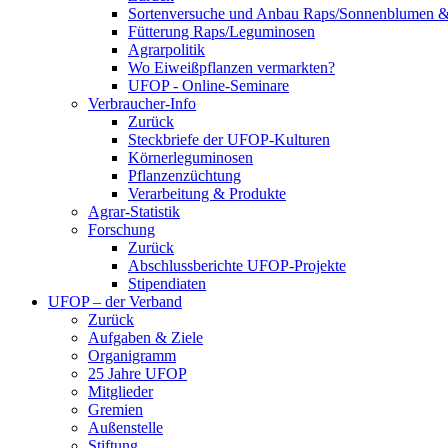
Sortenversuche und Anbau Raps/Sonnenblumen 
Fütterung Raps/Leguminosen
Agrarpolitik
Wo Eiweißpflanzen vermarkten?
UFOP - Online-Seminare
Verbraucher-Info
Zurück
Steckbriefe der UFOP-Kulturen
Körnerleguminosen
Pflanzenzüchtung
Verarbeitung & Produkte
Agrar-Statistik
Forschung
Zurück
Abschlussberichte UFOP-Projekte
Stipendiaten
UFOP – der Verband
Zurück
Aufgaben & Ziele
Organigramm
25 Jahre UFOP
Mitglieder
Gremien
Außenstelle
Stiftung