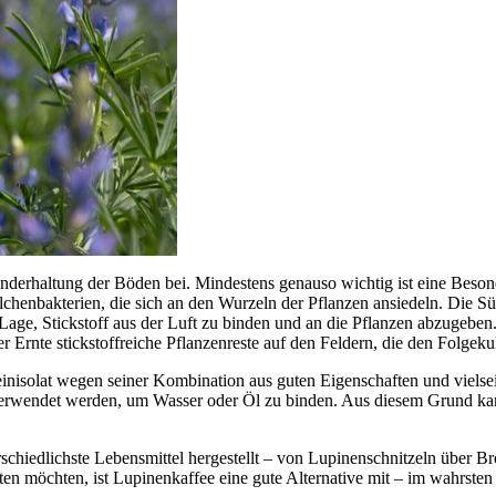
underhaltung der Böden bei. Mindestens genauso wichtig ist eine Besond
henbakterien, die sich an den Wurzeln der Pflanzen ansiedeln. Die Sü
age, Stickstoff aus der Luft zu binden und an die Pflanzen abzugeben. 
r Ernte stickstoffreiche Pflanzenreste auf den Feldern, die den Folgek
einisolat wegen seiner Kombination aus guten Eigenschaften und vielse
r verwendet werden, um Wasser oder Öl zu binden. Aus diesem Grund ka
hiedlichste Lebensmittel hergestellt – von Lupinenschnitzeln über Brot
hten möchten, ist Lupinenkaffee eine gute Alternative mit – im wahrste