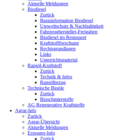
Aktuelle Meldungen
Biodiesel
Zurück
Basisinformation Biodiesel
Umweltschutz & Nachhaltigkeit
Fahrzeughersteller-Freigaben
Biodiesel im Rennsport
Kraftstoffforschung
Rechtsgrundlagen
Links
Unterrichtsmaterial
Rapsöl-Kraftstoff
Zurück
Technik & Infos
Rapsölbezug
Technische Bioöle
Zurück
Bioschmierstoffe
AG Regenerative Kraftstoffe
Agrar-Info
Zurück
Agrar-Übersicht
Aktuelle Meldungen
Erzeuger-Info
Zurück