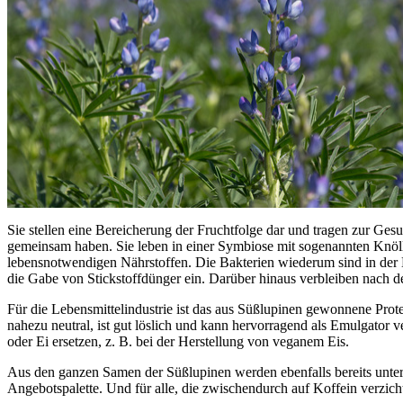
Sie stellen eine Bereicherung der Fruchtfolge dar und tragen zur Ges
gemeinsam haben. Sie leben in einer Symbiose mit sogenannten Knöllc
lebensnotwendigen Nährstoffen. Die Bakterien wiederum sind in der L
die Gabe von Stickstoffdünger ein. Darüber hinaus verbleiben nach de
Für die Lebensmittelindustrie ist das aus Süßlupinen gewonnene Prot
nahezu neutral, ist gut löslich und kann hervorragend als Emulgato
oder Ei ersetzen, z. B. bei der Herstellung von veganem Eis.
Aus den ganzen Samen der Süßlupinen werden ebenfalls bereits untersc
Angebotspalette. Und für alle, die zwischendurch auf Koffein verzic