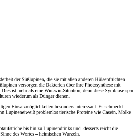
erheit der Süßlupinen, die sie mit allen anderen Hülsenfrüchten
ßlupinen versorgen die Bakterien über ihre Photosynthese mit
Dies ist mehr als eine Win-win-Situation, denn diese Symbiose spart
ulturen wiederum als Dünger dienen.
itigen Einsatzmöglichkeiten besonders interessant. Es schmeckt
nn Lupineneiweiß problemlos tierische Proteine wie Casein, Molke
aufstriche bis hin zu Lupinendrinks und -desserts reicht die
n Sinne des Wortes – heimischen Wurzeln.