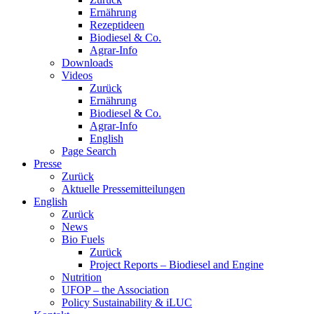
Ernährung
Rezeptideen
Biodiesel & Co.
Agrar-Info
Downloads
Videos
Zurück
Ernährung
Biodiesel & Co.
Agrar-Info
English
Page Search
Presse
Zurück
Aktuelle Pressemitteilungen
English
Zurück
News
Bio Fuels
Zurück
Project Reports – Biodiesel and Engine
Nutrition
UFOP – the Association
Policy Sustainability & iLUC