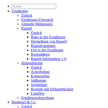
Ernährung
Zurück
Ernährung-Übersicht
Aktuelle Meldungen
Rapsöl
Zurück
Raps in der Ernährung
Herstellung von Rapsöl
Rapsölvarianten
Fett in der Ernährung
Rezeptideen
Rapsöl Information 1-6
Hülsenfrüchte
Zurück
Ackerbohne
Körnererbse
Süßlupine
Sojabohne
Rezepte mit Hülsenfrüchten
LeguNet
Ernährungsforschung
Biodiesel & Co.
Zurück