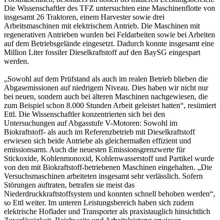
Die Wissenschaftler des TFZ untersuchten eine Maschinenflotte von
insgesamt 26 Traktoren, einem Harvester sowie drei
Arbeitsmaschinen mit elektrischem Antrieb. Die Maschinen mit
regenerativen Antrieben wurden bei Feldarbeiten sowie bei Arbeiten
auf dem Betriebsgelände eingesetzt. Dadurch konnte insgesamt eine
Million Liter fossiler Dieselkraftstoff auf den BaySG eingespart
werden.
„Sowohl auf dem Prüfstand als auch im realen Betrieb blieben die
Abgasemissionen auf niedrigem Niveau. Dies haben wir nicht nur
bei neuen, sondern auch bei älteren Maschinen nachgewiesen, die
zum Beispiel schon 8.000 Stunden Arbeit geleistet hatten“, resümiert
Ettl. Die Wissenschaftler konzentrierten sich bei den
Untersuchungen auf Abgasstufe V-Motoren: Sowohl im
Biokraftstoff- als auch im Referenzbetrieb mit Dieselkraftstoff
erwiesen sich beide Antriebe als gleichermaßen effizient und
emissionsarm. Auch die neuesten Emissionsgrenzwerte für
Stickoxide, Kohlenmonoxid, Kohlenwasserstoff und Partikel wurde
von den mit Biokraftstoff-betriebenen Maschinen eingehalten. „Die
Versuchsmaschinen arbeiteten insgesamt sehr verlässlich. Sofern
Störungen auftraten, betrafen sie meist das
Niederdruckkraftstoffsystem und konnten schnell behoben werden“,
so Ettl weiter. Im unteren Leistungsbereich haben sich zudem
elektrische Hoflader und Transporter als praxistauglich hinsichtlich