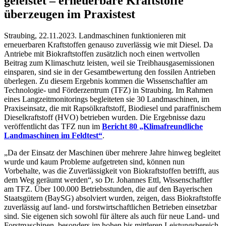
geleistet – erneuerbare Kraftstoffe
überzeugen im Praxistest
Straubing, 22.11.2023. Landmaschinen funktionieren mit
erneuerbaren Kraftstoffen genauso zuverlässig wie mit Diesel. Da
Antriebe mit Biokraftstoffen zusätzlich noch einen wertvollen
Beitrag zum Klimaschutz leisten, weil sie Treibhausgasemissionen
einsparen, sind sie in der Gesamtbewertung den fossilen Antrieben
überlegen. Zu diesem Ergebnis kommen die Wissenschaftler am
Technologie- und Förderzentrum (TFZ) in Straubing. Im Rahmen
eines Langzeitmonitorings begleiteten sie 30 Landmaschinen, im
Praxiseinsatz, die mit Rapsölkraftstoff, Biodiesel und paraffinischem
Dieselkraftstoff (HVO) betrieben wurden. Die Ergebnisse dazu
veröffentlicht das TFZ nun im
Bericht 80 „Klimafreundliche
Landmaschinen im Feldtest“
.
„Da der Einsatz der Maschinen über mehrere Jahre hinweg begleitet
wurde und kaum Probleme aufgetreten sind, können nun
Vorbehalte, was die Zuverlässigkeit von Biokraftstoffen betrifft, aus
dem Weg geräumt werden“, so Dr. Johannes Ettl, Wissenschaftler
am TFZ. Über 100.000 Betriebsstunden, die auf den Bayerischen
Staatsgütern (BaySG) absolviert wurden, zeigen, dass Biokraftstoffe
zuverlässig auf land- und forstwirtschaftlichen Betrieben einsetzbar
sind. Sie eigenen sich sowohl für ältere als auch für neue Land- und
Forstmaschinen, besonders im hohen bis mittleren Leistungsbereich.