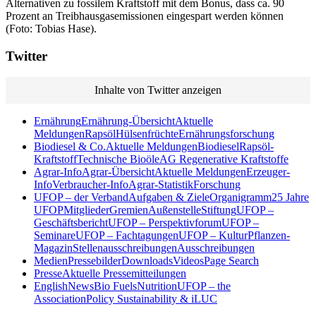
Alternativen zu fossilem Kraftstoff mit dem Bonus, dass ca. 90
Prozent an Treibhausgasemissionen eingespart werden können
(Foto: Tobias Hase).
Twitter
Inhalte von Twitter anzeigen
Ernährung
Ernährung-Übersicht
Aktuelle
Meldungen
Rapsöl
Hülsenfrüchte
Ernährungsforschung
Biodiesel & Co.
Aktuelle Meldungen
Biodiesel
Rapsöl-
Kraftstoff
Technische Bioöle
AG Regenerative Kraftstoffe
Agrar-Info
Agrar-Übersicht
Aktuelle Meldungen
Erzeuger-
Info
Verbraucher-Info
Agrar-Statistik
Forschung
UFOP – der Verband
Aufgaben & Ziele
Organigramm
25 Jahre
UFOP
Mitglieder
Gremien
Außenstelle
Stiftung
UFOP –
Geschäftsbericht
UFOP – Perspektivforum
UFOP –
Seminare
UFOP – Fachtagungen
UFOP – KulturPflanzen-
Magazin
Stellenausschreibungen
Ausschreibungen
Medien
Pressebilder
Downloads
Videos
Page Search
Presse
Aktuelle Pressemitteilungen
English
News
Bio Fuels
Nutrition
UFOP – the
Association
Policy Sustainability & iLUC