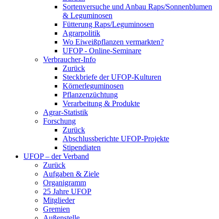
Sortenversuche und Anbau Raps/Sonnenblumen
& Leguminosen
Fütterung Raps/Leguminosen
Agrarpolitik
Wo Eiweißpflanzen vermarkten?
UFOP - Online-Seminare
Verbraucher-Info
Zurück
Steckbriefe der UFOP-Kulturen
Körnerleguminosen
Pflanzenzüchtung
Verarbeitung & Produkte
Agrar-Statistik
Forschung
Zurück
Abschlussberichte UFOP-Projekte
Stipendiaten
UFOP – der Verband
Zurück
Aufgaben & Ziele
Organigramm
25 Jahre UFOP
Mitglieder
Gremien
Außenstelle