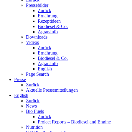
Pressebilder
Zurück
Ernährung
Rezeptideen
Biodiesel & Co.
Agrar-Info
Downloads
Videos
Zurück
Ernährung
Biodiesel & Co.
Agrar-Info
English
Page Search
Presse
Zurück
Aktuelle Pressemitteilungen
English
Zurück
News
Bio Fuels
Zurück
Project Reports – Biodiesel and Engine
Nutrition