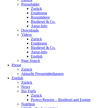
Pressebilder
Zurück
Ernährung
Rezeptideen
Biodiesel & Co.
Agrar-Info
Downloads
Videos
Zurück
Ernährung
Biodiesel & Co.
Agrar-Info
English
Page Search
Presse
Zurück
Aktuelle Pressemitteilungen
English
Zurück
News
Bio Fuels
Zurück
Project Reports – Biodiesel and Engine
Nutrition