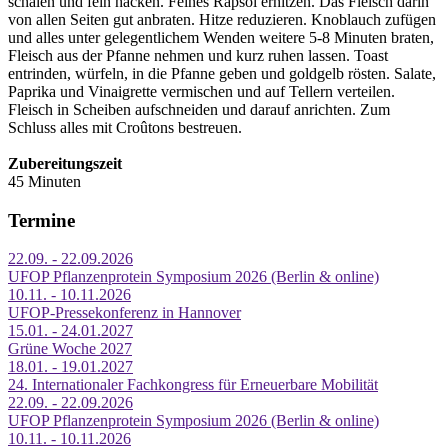
schälen und fein hacken. Feines Rapsöl erhitzen. Das Fleisch darin
von allen Seiten gut anbraten. Hitze reduzieren. Knoblauch zufügen
und alles unter gelegentlichem Wenden weitere 5-8 Minuten braten,
Fleisch aus der Pfanne nehmen und kurz ruhen lassen. Toast
entrinden, würfeln, in die Pfanne geben und goldgelb rösten. Salate,
Paprika und Vinaigrette vermischen und auf Tellern verteilen.
Fleisch in Scheiben aufschneiden und darauf anrichten. Zum
Schluss alles mit Croûtons bestreuen.
Zubereitungszeit
45 Minuten
Termine
22.09. - 22.09.2026
UFOP Pflanzenprotein Symposium 2026 (Berlin & online)
10.11. - 10.11.2026
UFOP-Pressekonferenz in Hannover
15.01. - 24.01.2027
Grüne Woche 2027
18.01. - 19.01.2027
24. Internationaler Fachkongress für Erneuerbare Mobilität
22.09. - 22.09.2026
UFOP Pflanzenprotein Symposium 2026 (Berlin & online)
10.11. - 10.11.2026