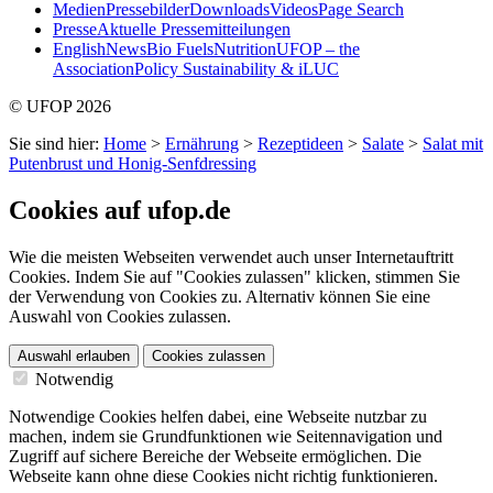
Medien
Pressebilder
Downloads
Videos
Page Search
Presse
Aktuelle Pressemitteilungen
English
News
Bio Fuels
Nutrition
UFOP – the
Association
Policy Sustainability & iLUC
© UFOP 2026
Sie sind hier:
Home
>
Ernährung
>
Rezeptideen
>
Salate
>
Salat mit
Putenbrust und Honig-Senfdressing
Cookies auf ufop.de
Wie die meisten Webseiten verwendet auch unser Internetauftritt
Cookies. Indem Sie auf "Cookies zulassen" klicken, stimmen Sie
der Verwendung von Cookies zu. Alternativ können Sie eine
Auswahl von Cookies zulassen.
Auswahl erlauben
Cookies zulassen
Notwendig
Notwendige Cookies helfen dabei, eine Webseite nutzbar zu
machen, indem sie Grundfunktionen wie Seitennavigation und
Zugriff auf sichere Bereiche der Webseite ermöglichen. Die
Webseite kann ohne diese Cookies nicht richtig funktionieren.