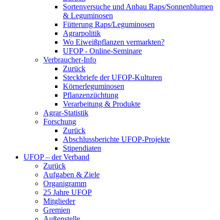
Sortenversuche und Anbau Raps/Sonnenblumen
& Leguminosen
Fütterung Raps/Leguminosen
Agrarpolitik
Wo Eiweißpflanzen vermarkten?
UFOP - Online-Seminare
Verbraucher-Info
Zurück
Steckbriefe der UFOP-Kulturen
Körnerleguminosen
Pflanzenzüchtung
Verarbeitung & Produkte
Agrar-Statistik
Forschung
Zurück
Abschlussberichte UFOP-Projekte
Stipendiaten
UFOP – der Verband
Zurück
Aufgaben & Ziele
Organigramm
25 Jahre UFOP
Mitglieder
Gremien
Außenstelle