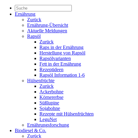
Ernährung
Zurück
Ernährung-Übersicht
Aktuelle Meldungen
Rapsöl
Zurück
Raps in der Ernährung
Herstellung von Rapsöl
Rapsölvarianten
Fett in der Ernährung
Rezeptideen
Rapsöl Information 1-6
Hülsenfrüchte
Zurück
Ackerbohne
Körnererbse
Süßlupine
Sojabohne
Rezepte mit Hülsenfrüchten
LeguNet
Ernährungsforschung
Biodiesel & Co.
Zurück