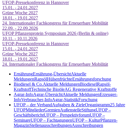
UFOP-Pressekonferenz in Hannover
15.01. - 24.01.2027
Grüne Woche 2027
18.01. - 19.01.2027
24. Internationaler Fachkongress für Erneuerbare Mobilität
22.09. - 22.09.2026
UFOP Pflanzenprotein Symposium 2026 (Berlin & online)
10.11. - 10.11.2026
UFOP-Pressekonferenz in Hannover
15.01. - 24.01.2027
Grüne Woche 2027
18.01. - 19.01.2027
24. Internationaler Fachkongress für Erneuerbare Mobilität
Ernährung
Ernährung-Übersicht
Aktuelle
Meldungen
Rapsöl
Hülsenfrüchte
Ernährungsforschung
Biodiesel & Co.
Aktuelle Meldungen
Biodiesel
Rapsöl-
Kraftstoff
Technische Bioöle
AG Regenerative Kraftstoffe
Agrar-Info
Agrar-Übersicht
Aktuelle Meldungen
Erzeuger-
Info
Verbraucher-Info
Agrar-Statistik
Forschung
UFOP – der Verband
Aufgaben & Ziele
Organigramm
25 Jahre
UFOP
Mitglieder
Gremien
Außenstelle
Stiftung
UFOP –
Geschäftsbericht
UFOP – Perspektivforum
UFOP –
Seminare
UFOP – Fachtagungen
UFOP – KulturPflanzen-
Magazin
Stellenausschreibungen
Ausschreibungen