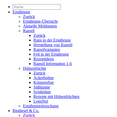
Ernährung
Zurück
Ernährung-Übersicht
Aktuelle Meldungen
Rapsöl
Zurück
Raps in der Ernährung
Herstellung von Rapsöl
Rapsölvarianten
Fett in der Ernährung
Rezeptideen
Rapsöl Information 1-6
Hülsenfrüchte
Zurück
Ackerbohne
Körnererbse
Süßlupine
Sojabohne
Rezepte mit Hülsenfrüchten
LeguNet
Ernährungsforschung
Biodiesel & Co.
Zurück