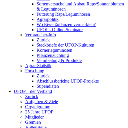
Sortenversuche und Anbau Raps/Sonnenblumen
& Leguminosen
Fütterung Raps/Leguminosen
Agrarpolitik
Wo Eiweißpflanzen vermarkten?
UFOP - Online-Seminare
Verbraucher-Info
Zurück
Steckbriefe der UFOP-Kulturen
Körnerleguminosen
Pflanzenzüchtung
Verarbeitung & Produkte
Agrar-Statistik
Forschung
Zurück
Abschlussberichte UFOP-Projekte
Stipendiaten
UFOP – der Verband
Zurück
Aufgaben & Ziele
Organigramm
25 Jahre UFOP
Mitglieder
Gremien
Außenstelle