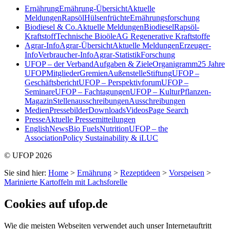
Ernährung
Ernährung-Übersicht
Aktuelle
Meldungen
Rapsöl
Hülsenfrüchte
Ernährungsforschung
Biodiesel & Co.
Aktuelle Meldungen
Biodiesel
Rapsöl-
Kraftstoff
Technische Bioöle
AG Regenerative Kraftstoffe
Agrar-Info
Agrar-Übersicht
Aktuelle Meldungen
Erzeuger-
Info
Verbraucher-Info
Agrar-Statistik
Forschung
UFOP – der Verband
Aufgaben & Ziele
Organigramm
25 Jahre
UFOP
Mitglieder
Gremien
Außenstelle
Stiftung
UFOP –
Geschäftsbericht
UFOP – Perspektivforum
UFOP –
Seminare
UFOP – Fachtagungen
UFOP – KulturPflanzen-
Magazin
Stellenausschreibungen
Ausschreibungen
Medien
Pressebilder
Downloads
Videos
Page Search
Presse
Aktuelle Pressemitteilungen
English
News
Bio Fuels
Nutrition
UFOP – the
Association
Policy Sustainability & iLUC
© UFOP 2026
Sie sind hier:
Home
>
Ernährung
>
Rezeptideen
>
Vorspeisen
>
Marinierte Kartoffeln mit Lachsforelle
Cookies auf ufop.de
Wie die meisten Webseiten verwendet auch unser Internetauftritt