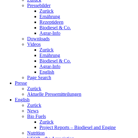
Pressebilder
Zurück
Ernährung
Rezeptideen
Biodiesel & Co.
Agrar-Info
Downloads
Videos
Zurück
Ernährung
Biodiesel & Co.
Agrar-Info
English
Page Search
Presse
Zurück
Aktuelle Pressemitteilungen
English
Zurück
News
Bio Fuels
Zurück
Project Reports – Biodiesel and Engine
Nutrition