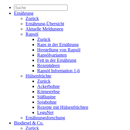
Ernährung
Zurück
Ernährung-Übersicht
Aktuelle Meldungen
Rapsöl
Zurück
Raps in der Ernährung
Herstellung von Rapsöl
Rapsölvarianten
Fett in der Ernährung
Rezeptideen
Rapsöl Information 1-6
Hülsenfrüchte
Zurück
Ackerbohne
Körnererbse
Süßlupine
Sojabohne
Rezepte mit Hülsenfrüchten
LeguNet
Ernährungsforschung
Biodiesel & Co.
Zurück