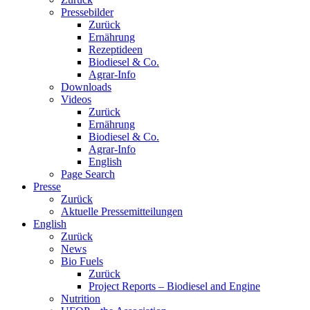
Pressebilder
Zurück
Ernährung
Rezeptideen
Biodiesel & Co.
Agrar-Info
Downloads
Videos
Zurück
Ernährung
Biodiesel & Co.
Agrar-Info
English
Page Search
Presse
Zurück
Aktuelle Pressemitteilungen
English
Zurück
News
Bio Fuels
Zurück
Project Reports – Biodiesel and Engine
Nutrition