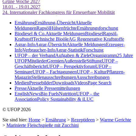
Grüne Woche 2027
18.01. - 19.01.2027
24. Internationaler Fachkongress für Erneuerbare Mobilität
Ernährung
Ernährung-Übersicht
Aktuelle
Meldungen
Rapsöl
Hülsenfrüchte
Ernährungsforschung
Biodiesel & Co.
Aktuelle Meldungen
Biodiesel
Rapsöl-
Kraftstoff
Technische Bioöle
AG Regenerative Kraftstoffe
Agrar-Info
Agrar-Übersicht
Aktuelle Meldungen
Erzeuger-
Info
Verbraucher-Info
Agrar-Statistik
Forschung
UFOP – der Verband
Aufgaben & Ziele
Organigramm
25 Jahre
UFOP
Mitglieder
Gremien
Außenstelle
Stiftung
UFOP –
Geschäftsbericht
UFOP – Perspektivforum
UFOP –
Seminare
UFOP – Fachtagungen
UFOP – KulturPflanzen-
Magazin
Stellenausschreibungen
Ausschreibungen
Medien
Pressebilder
Downloads
Videos
Page Search
Presse
Aktuelle Pressemitteilungen
English
News
Bio Fuels
Nutrition
UFOP – the
Association
Policy Sustainability & iLUC
© UFOP 2026
Sie sind hier:
Home
>
Ernährung
>
Rezeptideen
>
Warme Gerichte
>
Marinierte Fleischspieße mit Zucchini