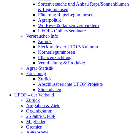
Sortenversuche und Anbau Raps/Sonnenblumen
& Leguminosen
Fütterung Raps/Leguminosen
Agrarpolitik
Wo Eiweißpflanzen vermarkten?
UFOP - Online-Seminare
Verbraucher-Info
Zurück
Steckbriefe der UFOP-Kulturen
Körnerleguminosen
Pflanzenzüchtung
Verarbeitung & Produkte
Agrar-Statistik
Forschung
Zurück
Abschlussberichte UFOP-Projekte
Stipendiaten
UFOP – der Verband
Zurück
Aufgaben & Ziele
Organigramm
25 Jahre UFOP
Mitglieder
Gremien
Außenstelle