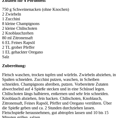
Zutaten für 4 Portionen:
750 g Schweinenacken (ohne Knochen)
2 Zwiebeln
1 Zucchini
8 kleine Champignons
2 kleine Chilischoten
2 Knoblauchzehen
80 ml Zitronensaft
6 EL Feines Rapsöl
2 TL grober Pfeffer
1 EL gehackter Oregano
Salz
Zubereitung:
Fleisch waschen, trocken tupfen und würfeln. Zwiebeln abziehen, in
Spalten schneiden. Zucchini putzen, waschen, in Scheiben
schneiden. Champignons abreiben, putzen. Vorbereitete Zutaten
abwechselnd auf 4 Spieße stecken und in eine Schüssel legen.
Chilischoten längs halbieren, entkernen und sehr fein schneiden.
Knoblauch abziehen, fein hacken. Chilischoten, Knoblauch,
Zitronensaft, Feines Rapsöl, Pfeffer und Oregano verrühren. Über
die Spieße geben und ca. 2 Stunden durchziehen lassen.
Fleischspieße herausnehmen, gut abtropfen lassen und 10 bis 15
Minuten grillen, salzen.