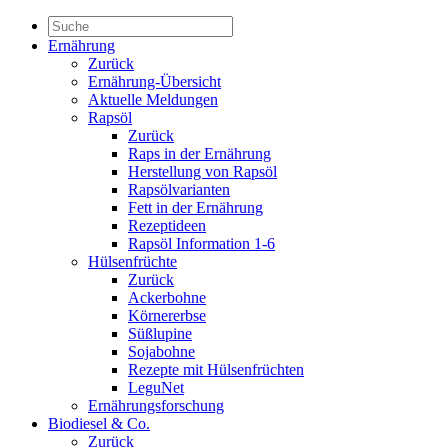
Ernährung
Zurück
Ernährung-Übersicht
Aktuelle Meldungen
Rapsöl
Zurück
Raps in der Ernährung
Herstellung von Rapsöl
Rapsölvarianten
Fett in der Ernährung
Rezeptideen
Rapsöl Information 1-6
Hülsenfrüchte
Zurück
Ackerbohne
Körnererbse
Süßlupine
Sojabohne
Rezepte mit Hülsenfrüchten
LeguNet
Ernährungsforschung
Biodiesel & Co.
Zurück