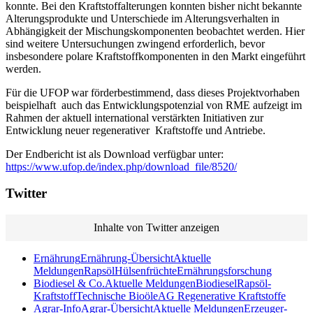
konnte. Bei den Kraftstoffalterungen konnten bisher nicht bekannte
Alterungsprodukte und Unterschiede im Alterungsverhalten in
Abhängigkeit der Mischungskomponenten beobachtet werden. Hier
sind weitere Untersuchungen zwingend erforderlich, bevor
insbesondere polare Kraftstoffkomponenten in den Markt eingeführt
werden.
Für die UFOP war förderbestimmend, dass dieses Projektvorhaben
beispielhaft auch das Entwicklungspotenzial von RME aufzeigt im
Rahmen der aktuell international verstärkten Initiativen zur
Entwicklung neuer regenerativer Kraftstoffe und Antriebe.
Der Endbericht ist als Download verfügbar unter:
https://www.ufop.de/index.php/download_file/8520/
Twitter
Inhalte von Twitter anzeigen
Ernährung
Ernährung-Übersicht
Aktuelle
Meldungen
Rapsöl
Hülsenfrüchte
Ernährungsforschung
Biodiesel & Co.
Aktuelle Meldungen
Biodiesel
Rapsöl-
Kraftstoff
Technische Bioöle
AG Regenerative Kraftstoffe
Agrar-Info
Agrar-Übersicht
Aktuelle Meldungen
Erzeuger-