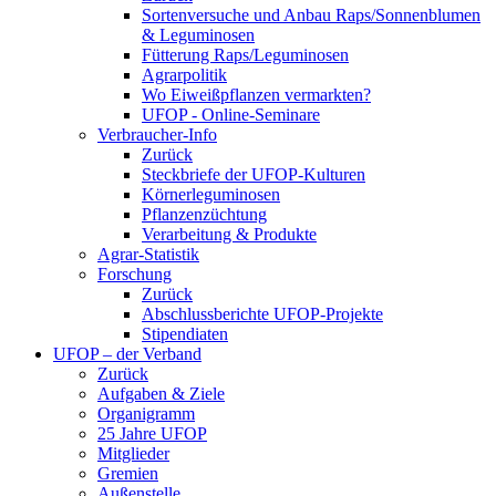
Sortenversuche und Anbau Raps/Sonnenblumen
& Leguminosen
Fütterung Raps/Leguminosen
Agrarpolitik
Wo Eiweißpflanzen vermarkten?
UFOP - Online-Seminare
Verbraucher-Info
Zurück
Steckbriefe der UFOP-Kulturen
Körnerleguminosen
Pflanzenzüchtung
Verarbeitung & Produkte
Agrar-Statistik
Forschung
Zurück
Abschlussberichte UFOP-Projekte
Stipendiaten
UFOP – der Verband
Zurück
Aufgaben & Ziele
Organigramm
25 Jahre UFOP
Mitglieder
Gremien
Außenstelle