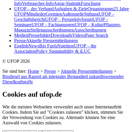
Info
Verbraucher-Info
Agrar-Statistik
Forschung
UFOP – der Verband
Aufgaben & Ziele
Organigramm
25 Jahre
UFOP
Mitglieder
Gremien
Außenstelle
Stiftung
UFOP –
Geschäftsbericht
UFOP – Perspektivforum
UFOP –
Seminare
UFOP – Fachtagungen
UFOP – KulturPflanzen-
Magazin
Stellenausschreibungen
Ausschreibungen
Medien
Pressebilder
Downloads
Videos
Page Search
Presse
Aktuelle Pressemitteilungen
English
News
Bio Fuels
Nutrition
UFOP – the
Association
Policy Sustainability & iLUC
© UFOP 2026
Sie sind hier:
Home
>
Presse
>
Aktuelle Pressemitteilungen
>
Biodiesel aus Rapsöl als integraler Bestandteil zukunftsweisender
Dieselkraftstoffe
Cookies auf ufop.de
Wie die meisten Webseiten verwendet auch unser Internetauftritt
Cookies. Indem Sie auf "Cookies zulassen" klicken, stimmen Sie
der Verwendung von Cookies zu. Alternativ können Sie eine
Auswahl von Cookies zulassen.