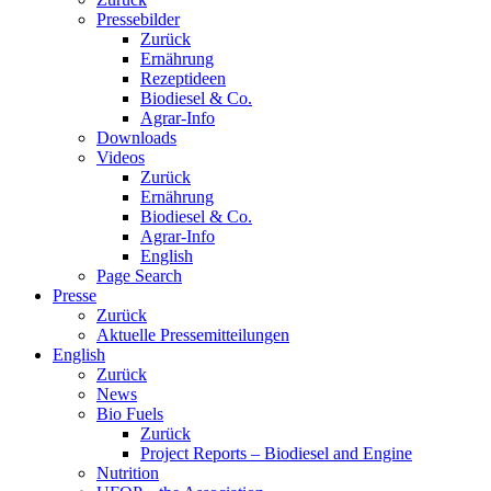
Pressebilder
Zurück
Ernährung
Rezeptideen
Biodiesel & Co.
Agrar-Info
Downloads
Videos
Zurück
Ernährung
Biodiesel & Co.
Agrar-Info
English
Page Search
Presse
Zurück
Aktuelle Pressemitteilungen
English
Zurück
News
Bio Fuels
Zurück
Project Reports – Biodiesel and Engine
Nutrition