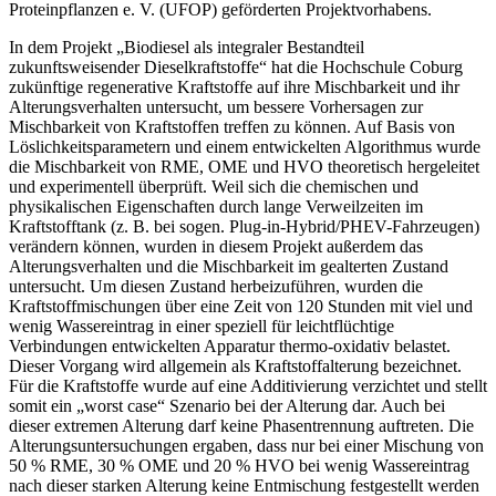
Proteinpflanzen e. V. (UFOP) geförderten Projektvorhabens.
In dem Projekt „Biodiesel als integraler Bestandteil
zukunftsweisender Dieselkraftstoffe“ hat die Hochschule Coburg
zukünftige regenerative Kraftstoffe auf ihre Mischbarkeit und ihr
Alterungsverhalten untersucht, um bessere Vorhersagen zur
Mischbarkeit von Kraftstoffen treffen zu können. Auf Basis von
Löslichkeitsparametern und einem entwickelten Algorithmus wurde
die Mischbarkeit von RME, OME und HVO theoretisch hergeleitet
und experimentell überprüft. Weil sich die chemischen und
physikalischen Eigenschaften durch lange Verweilzeiten im
Kraftstofftank (z. B. bei sogen. Plug-in-Hybrid/PHEV-Fahrzeugen)
verändern können, wurden in diesem Projekt außerdem das
Alterungsverhalten und die Mischbarkeit im gealterten Zustand
untersucht. Um diesen Zustand herbeizuführen, wurden die
Kraftstoffmischungen über eine Zeit von 120 Stunden mit viel und
wenig Wassereintrag in einer speziell für leichtflüchtige
Verbindungen entwickelten Apparatur thermo-oxidativ belastet.
Dieser Vorgang wird allgemein als Kraftstoffalterung bezeichnet.
Für die Kraftstoffe wurde auf eine Additivierung verzichtet und stellt
somit ein „worst case“ Szenario bei der Alterung dar. Auch bei
dieser extremen Alterung darf keine Phasentrennung auftreten. Die
Alterungsuntersuchungen ergaben, dass nur bei einer Mischung von
50 % RME, 30 % OME und 20 % HVO bei wenig Wassereintrag
nach dieser starken Alterung keine Entmischung festgestellt werden