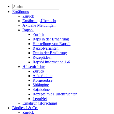
Ernährung
Zurück
Ernährung-Übersicht
Aktuelle Meldungen
Rapsöl
Zurück
Raps in der Ernährung
Herstellung von Rapsöl
Rapsölvarianten
Fett in der Ernährung
Rezeptideen
Rapsöl Information 1-6
Hülsenfrüchte
Zurück
Ackerbohne
Körnererbse
Süßlupine
Sojabohne
Rezepte mit Hülsenfrüchten
LeguNet
Ernährungsforschung
Biodiesel & Co.
Zurück