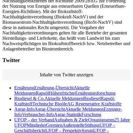
Nachhaltigkeitskriterien der Richtlinie 2009/28/EG zur Förderung
der Nutzung von Energie aus erneuerbaren Quellen (Erneuerbare-
Energien-Richtlinie). Mit der Biokraftstoff-
Nachhaltigkeitsverordnung (Biokraft-NachV) und der
Biomassestrom-Nachhaltigkeitsverordnung (BioSt-NachV) sind
diese in nationales Recht umgesetzt. Die Vorgaben der
Nachhaltigkeitsverordnungen gelten für alle Betriebe der gesamten
Herstellungs- und Lieferkette, das heißt vom Landwirt bis zum
Nachweispflichtigen im Biokraftstoffbereich bzw. Netzbetreiber und
Anlagenbetreiber im Biostrombereich.
Twitter
Inhalte von Twitter anzeigen
Ernährung
Ernährung-Übersicht
Aktuelle
Meldungen
Rapsöl
Hülsenfrüchte
Ernährungsforschung
Biodiesel & Co.
Aktuelle Meldungen
Biodiesel
Rapsöl-
Kraftstoff
Technische Bioöle
AG Regenerative Kraftstoffe
Agrar-Info
Agrar-Übersicht
Aktuelle Meldungen
Erzeuger-
Info
Verbraucher-Info
Agrar-Statistik
Forschung
UFOP – der Verband
Aufgaben & Ziele
Organigramm
25 Jahre
UFOP
Mitglieder
Gremien
Außenstelle
Stiftung
UFOP –
Geschäftsbericht
UFOP – Perspektivforum
UFOP –