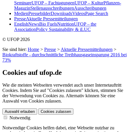
Seminare
UFOP – Fachtagungen
UFOP – KulturPflanzen-
Magazin
Stellenausschreibungen
Ausschreibungen
Medien
Pressebilder
Downloads
Videos
Page Search
Presse
Aktuelle Pressemitteilungen
English
News
Bio Fuels
Nutrition
UFOP – the
Association
Policy Sustainability & iLUC
© UFOP 2026
Sie sind hier:
Home
>
Presse
>
Aktuelle Pressemitteilungen
>
Biokraftstoffe - durchschnittliche Treibhausgaseinsparung 2016 bei
73%
Cookies auf ufop.de
Wie die meisten Webseiten verwendet auch unser Internetauftritt
Cookies. Indem Sie auf "Cookies zulassen" klicken, stimmen Sie
der Verwendung von Cookies zu. Alternativ können Sie eine
Auswahl von Cookies zulassen.
Auswahl erlauben
Cookies zulassen
Notwendig
Notwendige Cookies helfen dabei, eine Webseite nutzbar zu