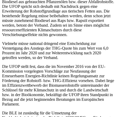
Biodiesel aus gebrauchten Pflanzenölen bzw. dieser Abfallrohstoffe.
Die UFOP spricht sich deshalb mit Nachdruck gegen eine
Erweiterung der Rohstoffgrundlage aus tierischen Fetten aus. Die
bestehende Regelung müsse beibehalten werden, denn schon jetzt
müsste zunehmend Biodiesel aus Raps bzw. Rapsöl exportiert
werden, betont der Verband. Zudem sei im Sinne eines möglichst
ressourceneffizienten Klimaschutzes durch diese
Verschiebungseffekte nichts gewonnen.
Vielmehr müsse national dringend eine Entscheidung zur
Verstetigung des Anstiegs der THG-Quote bis zum Wert von 6,0
Prozent im Jahr 2020 und zur Weiterentwicklung nach 2020
getroffen werden, so der Verband.
Die UFOP stellt fest, dass die im November 2016 von der EU-
Kommission vorgelegten Vorschläge zur Neufassung der
Erneuerbaren Energien-Richtlinie keinen Regelungsansatz zur
Förderung der Rohstoff- bzw. THG-Effizienz vorsehen. Dabei liege
im Effizienzwettbewerb der Biomasserohstoffe untereinander der
Schlüssel für mehr Klimaschutz in und durch die Landwirtschaft
bzw. in der Bioökonomie, bekräftigt die UFOP ihren Standpunkt in
Bezug auf die jetzt beginnenden Beratungen im Europäischen
Parlament.
Die BLE ist zuständig für die Umsetzung der