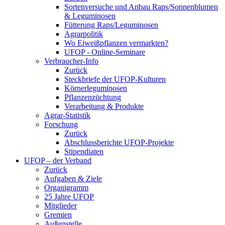
Sortenversuche und Anbau Raps/Sonnenblumen
& Leguminosen
Fütterung Raps/Leguminosen
Agrarpolitik
Wo Eiweißpflanzen vermarkten?
UFOP - Online-Seminare
Verbraucher-Info
Zurück
Steckbriefe der UFOP-Kulturen
Körnerleguminosen
Pflanzenzüchtung
Verarbeitung & Produkte
Agrar-Statistik
Forschung
Zurück
Abschlussberichte UFOP-Projekte
Stipendiaten
UFOP – der Verband
Zurück
Aufgaben & Ziele
Organigramm
25 Jahre UFOP
Mitglieder
Gremien
Außenstelle