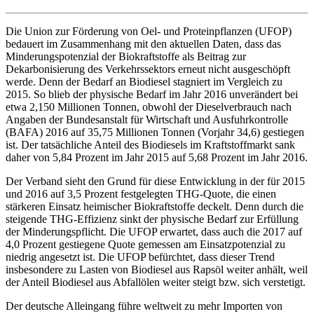
Die Union zur Förderung von Oel- und Proteinpflanzen (UFOP)
bedauert im Zusammenhang mit den aktuellen Daten, dass das
Minderungspotenzial der Biokraftstoffe als Beitrag zur
Dekarbonisierung des Verkehrssektors erneut nicht ausgeschöpft
werde. Denn der Bedarf an Biodiesel stagniert im Vergleich zu
2015. So blieb der physische Bedarf im Jahr 2016 unverändert bei
etwa 2,150 Millionen Tonnen, obwohl der Dieselverbrauch nach
Angaben der Bundesanstalt für Wirtschaft und Ausfuhrkontrolle
(BAFA) 2016 auf 35,75 Millionen Tonnen (Vorjahr 34,6) gestiegen
ist. Der tatsächliche Anteil des Biodiesels im Kraftstoffmarkt sank
daher von 5,84 Prozent im Jahr 2015 auf 5,68 Prozent im Jahr 2016.
Der Verband sieht den Grund für diese Entwicklung in der für 2015
und 2016 auf 3,5 Prozent festgelegten THG-Quote, die einen
stärkeren Einsatz heimischer Biokraftstoffe deckelt. Denn durch die
steigende THG-Effizienz sinkt der physische Bedarf zur Erfüllung
der Minderungspflicht. Die UFOP erwartet, dass auch die 2017 auf
4,0 Prozent gestiegene Quote gemessen am Einsatzpotenzial zu
niedrig angesetzt ist. Die UFOP befürchtet, dass dieser Trend
insbesondere zu Lasten von Biodiesel aus Rapsöl weiter anhält, weil
der Anteil Biodiesel aus Abfallölen weiter steigt bzw. sich verstetigt.
Der deutsche Alleingang führe weltweit zu mehr Importen von