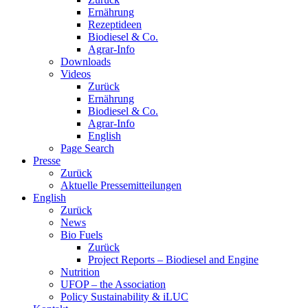
Ernährung
Rezeptideen
Biodiesel & Co.
Agrar-Info
Downloads
Videos
Zurück
Ernährung
Biodiesel & Co.
Agrar-Info
English
Page Search
Presse
Zurück
Aktuelle Pressemitteilungen
English
Zurück
News
Bio Fuels
Zurück
Project Reports – Biodiesel and Engine
Nutrition
UFOP – the Association
Policy Sustainability & iLUC