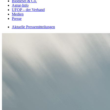
Biodiesel & Co.
Agrar-Info
UFOP – der Verband
Medien
Presse
Aktuelle Pressemitteilungen