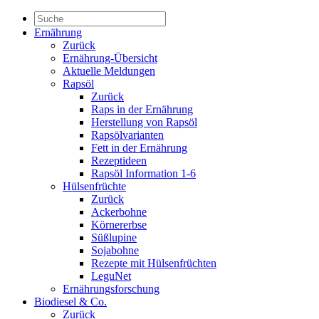
Ernährung
Zurück
Ernährung-Übersicht
Aktuelle Meldungen
Rapsöl
Zurück
Raps in der Ernährung
Herstellung von Rapsöl
Rapsölvarianten
Fett in der Ernährung
Rezeptideen
Rapsöl Information 1-6
Hülsenfrüchte
Zurück
Ackerbohne
Körnererbse
Süßlupine
Sojabohne
Rezepte mit Hülsenfrüchten
LeguNet
Ernährungsforschung
Biodiesel & Co.
Zurück