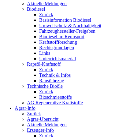
Aktuelle Meldungen
Biodiesel
Zurück
Basisinformation Biodiesel
Umweltschutz & Nachhaltigkeit
Fahrzeughersteller-Freigaben
Biodiesel im Rennsport
Kraftstoffforschung
Rechtsgrundlagen
Links
Unterrichtsmaterial
Rapsöl-Kraftstoff
Zurück
Technik & Infos
Rapsölbezug
Technische Bioöle
Zurück
Bioschmierstoffe
AG Regenerative Kraftstoffe
Agrar-Info
Zurück
Agrar-Übersicht
Aktuelle Meldungen
Erzeuger-Info
Zurück