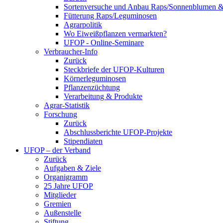
Sortenversuche und Anbau Raps/Sonnenblumen 
Fütterung Raps/Leguminosen
Agrarpolitik
Wo Eiweißpflanzen vermarkten?
UFOP - Online-Seminare
Verbraucher-Info
Zurück
Steckbriefe der UFOP-Kulturen
Körnerleguminosen
Pflanzenzüchtung
Verarbeitung & Produkte
Agrar-Statistik
Forschung
Zurück
Abschlussberichte UFOP-Projekte
Stipendiaten
UFOP – der Verband
Zurück
Aufgaben & Ziele
Organigramm
25 Jahre UFOP
Mitglieder
Gremien
Außenstelle
Stiftung