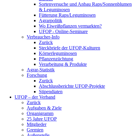
Sortenversuche und Anbau Raps/Sonnenblumen
& Leguminosen
Fütterung Raps/Leguminosen
Agrarpolitik
Wo Eiweißpflanzen vermarkten?
UFOP - Online-Seminare
Verbraucher-Info
Zurück
Steckbriefe der UFOP-Kulturen
Körnerleguminosen
Pflanzenzüchtung
Verarbeitung & Produkte
Agrar-Statistik
Forschung
Zurück
Abschlussberichte UFOP-Projekte
Stipendiaten
UFOP – der Verband
Zurück
Aufgaben & Ziele
Organigramm
25 Jahre UFOP
Mitglieder
Gremien
Außenstelle