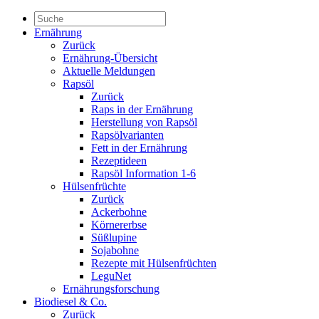
Ernährung
Zurück
Ernährung-Übersicht
Aktuelle Meldungen
Rapsöl
Zurück
Raps in der Ernährung
Herstellung von Rapsöl
Rapsölvarianten
Fett in der Ernährung
Rezeptideen
Rapsöl Information 1-6
Hülsenfrüchte
Zurück
Ackerbohne
Körnererbse
Süßlupine
Sojabohne
Rezepte mit Hülsenfrüchten
LeguNet
Ernährungsforschung
Biodiesel & Co.
Zurück