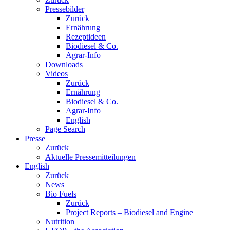
Pressebilder
Zurück
Ernährung
Rezeptideen
Biodiesel & Co.
Agrar-Info
Downloads
Videos
Zurück
Ernährung
Biodiesel & Co.
Agrar-Info
English
Page Search
Presse
Zurück
Aktuelle Pressemitteilungen
English
Zurück
News
Bio Fuels
Zurück
Project Reports – Biodiesel and Engine
Nutrition