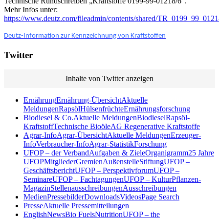
Technische Rundschreiben „Kraftstoffe 0199-99-01218/6“.
Mehr Infos unter:
https://www.deutz.com/fileadmin/contents/shared/TR_0199_99_012
Deutz-Information zur Kennzeichnung von Kraftstoffen
Twitter
Inhalte von Twitter anzeigen
Ernährung
Ernährung-Übersicht
Aktuelle
Meldungen
Rapsöl
Hülsenfrüchte
Ernährungsforschung
Biodiesel & Co.
Aktuelle Meldungen
Biodiesel
Rapsöl-
Kraftstoff
Technische Bioöle
AG Regenerative Kraftstoffe
Agrar-Info
Agrar-Übersicht
Aktuelle Meldungen
Erzeuger-
Info
Verbraucher-Info
Agrar-Statistik
Forschung
UFOP – der Verband
Aufgaben & Ziele
Organigramm
25 Jahre
UFOP
Mitglieder
Gremien
Außenstelle
Stiftung
UFOP –
Geschäftsbericht
UFOP – Perspektivforum
UFOP –
Seminare
UFOP – Fachtagungen
UFOP – KulturPflanzen-
Magazin
Stellenausschreibungen
Ausschreibungen
Medien
Pressebilder
Downloads
Videos
Page Search
Presse
Aktuelle Pressemitteilungen
English
News
Bio Fuels
Nutrition
UFOP – the