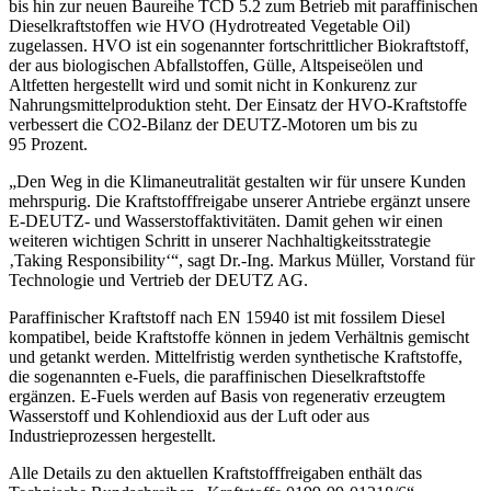
bis hin zur neuen Baureihe TCD 5.2 zum Betrieb mit paraffinischen
Dieselkraftstoffen wie HVO (Hydrotreated Vegetable Oil)
zugelassen. HVO ist ein sogenannter fortschrittlicher Biokraftstoff,
der aus biologischen Abfallstoffen, Gülle, Altspeiseölen und
Altfetten hergestellt wird und somit nicht in Konkurenz zur
Nahrungsmittelproduktion steht. Der Einsatz der HVO-Kraftstoffe
verbessert die CO2-Bilanz der DEUTZ-Motoren um bis zu
95 Prozent.
„Den Weg in die Klimaneutralität gestalten wir für unsere Kunden
mehrspurig. Die Kraftstofffreigabe unserer Antriebe ergänzt unsere
E-DEUTZ- und Wasserstoffaktivitäten. Damit gehen wir einen
weiteren wichtigen Schritt in unserer Nachhaltigkeitsstrategie
‚Taking Responsibility‘“, sagt Dr.-Ing. Markus Müller, Vorstand für
Technologie und Vertrieb der DEUTZ AG.
Paraffinischer Kraftstoff nach EN 15940 ist mit fossilem Diesel
kompatibel, beide Kraftstoffe können in jedem Verhältnis gemischt
und getankt werden. Mittelfristig werden synthetische Kraftstoffe,
die sogenannten e-Fuels, die paraffinischen Dieselkraftstoffe
ergänzen. E-Fuels werden auf Basis von regenerativ erzeugtem
Wasserstoff und Kohlendioxid aus der Luft oder aus
Industrieprozessen hergestellt.
Alle Details zu den aktuellen Kraftstofffreigaben enthält das