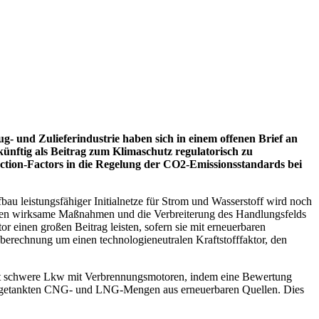
 und Zulieferindustrie haben sich in einem offenen Brief an
nftig als Beitrag zum Klimaschutz regulatorisch zu
ection-Factors in die Regelung der CO2-Emissionsstandards bei
bau leistungsfähiger Initialnetze für Strom und Wasserstoff wird noch
rden wirksame Maßnahmen und die Verbreiterung des Handlungsfelds
inen großen Beitrag leisten, sofern sie mit erneuerbaren
berechnung um einen technologieneutralen Kraftstofffaktor, den
igt schwere Lkw mit Verbrennungsmotoren, indem eine Bewertung
r EU getankten CNG- und LNG-Mengen aus erneuerbaren Quellen. Dies