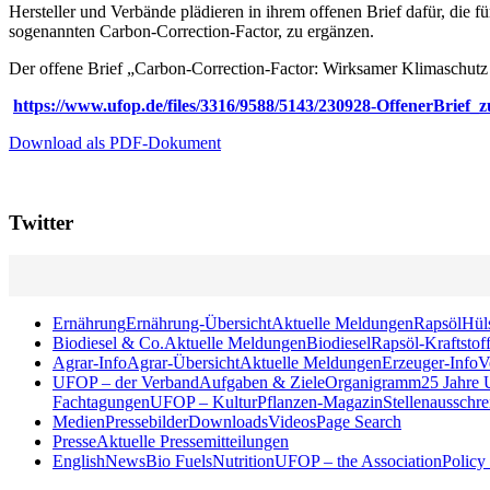
Hersteller und Verbände plädieren in ihrem offenen Brief dafür, di
sogenannten Carbon-Correction-Factor, zu ergänzen.
Der offene Brief „Carbon-Correction-Factor: Wirksamer Klimaschutz
https://www.ufop.de/files/3316/9588/5143/230928-OffenerBrief
Download als PDF-Dokument
Twitter
Ernährung
Ernährung-Übersicht
Aktuelle Meldungen
Rapsöl
Hül
Biodiesel & Co.
Aktuelle Meldungen
Biodiesel
Rapsöl-Kraftstof
Agrar-Info
Agrar-Übersicht
Aktuelle Meldungen
Erzeuger-Info
V
UFOP – der Verband
Aufgaben & Ziele
Organigramm
25 Jahre
Fachtagungen
UFOP – KulturPflanzen-Magazin
Stellenausschr
Medien
Pressebilder
Downloads
Videos
Page Search
Presse
Aktuelle Pressemitteilungen
English
News
Bio Fuels
Nutrition
UFOP – the Association
Policy