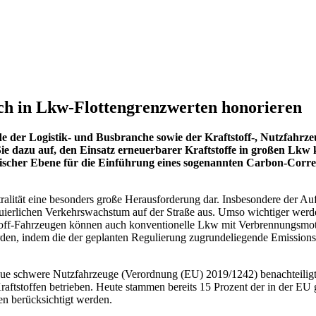
ch in Lkw-Flottengrenzwerten honorieren
r Logistik- und Busbranche sowie der Kraftstoff-, Nutzfahrzeug-
dazu auf, den Einsatz erneuerbarer Kraftstoffe in großen Lkw kü
päischer Ebene für die Einführung eines sogenannten Carbon-Corr
alität eine besonders große Herausforderung dar. Insbesondere der Auf
nuierlichen Verkehrswachstum auf der Straße aus. Umso wichtiger we
ff-Fahrzeugen können auch konventionelle Lkw mit Verbrennungsmotor e
rden, indem die der geplanten Regulierung zugrundeliegende Emissions
neue schwere Nutzfahrzeuge (Verordnung (EU) 2019/1242) benachteil
n Kraftstoffen betrieben. Heute stammen bereits 15 Prozent der in de
n berücksichtigt werden.