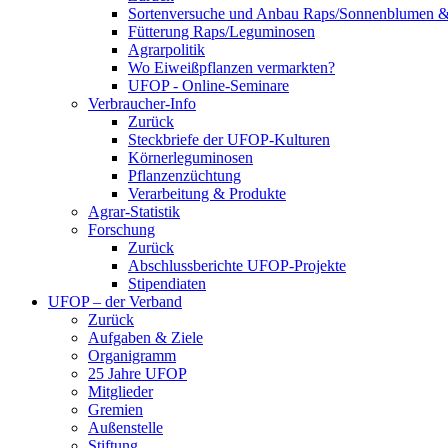
Sortenversuche und Anbau Raps/Sonnenblumen 
Fütterung Raps/Leguminosen
Agrarpolitik
Wo Eiweißpflanzen vermarkten?
UFOP - Online-Seminare
Verbraucher-Info
Zurück
Steckbriefe der UFOP-Kulturen
Körnerleguminosen
Pflanzenzüchtung
Verarbeitung & Produkte
Agrar-Statistik
Forschung
Zurück
Abschlussberichte UFOP-Projekte
Stipendiaten
UFOP – der Verband
Zurück
Aufgaben & Ziele
Organigramm
25 Jahre UFOP
Mitglieder
Gremien
Außenstelle
Stiftung