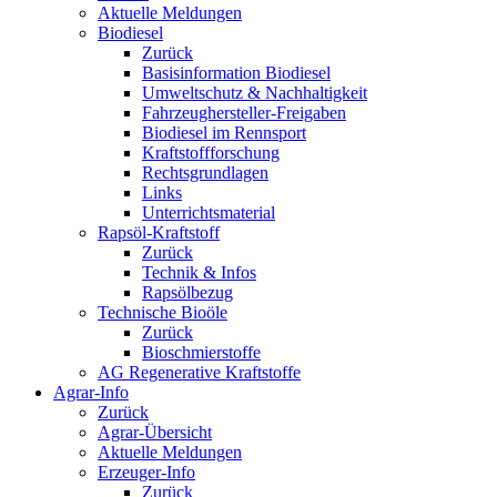
Aktuelle Meldungen
Biodiesel
Zurück
Basisinformation Biodiesel
Umweltschutz & Nachhaltigkeit
Fahrzeughersteller-Freigaben
Biodiesel im Rennsport
Kraftstoffforschung
Rechtsgrundlagen
Links
Unterrichtsmaterial
Rapsöl-Kraftstoff
Zurück
Technik & Infos
Rapsölbezug
Technische Bioöle
Zurück
Bioschmierstoffe
AG Regenerative Kraftstoffe
Agrar-Info
Zurück
Agrar-Übersicht
Aktuelle Meldungen
Erzeuger-Info
Zurück