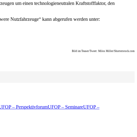
zeugen um einen technologieneutralen Kraftstofffaktor, den
hwere Nutzfahrzeuge“ kann abgerufen werden unter:
Bild im Teaser/Tweet: Milos Miller/Shutterstock.com
UFOP – Perspektivforum
UFOP – Seminare
UFOP –