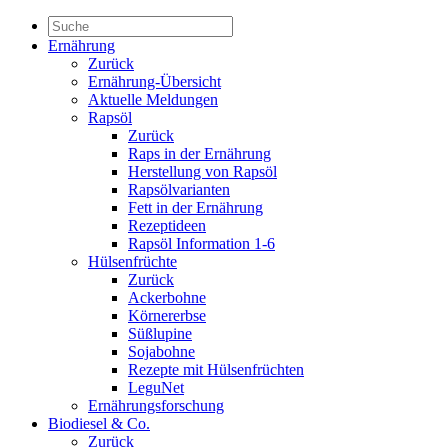
Ernährung
Zurück
Ernährung-Übersicht
Aktuelle Meldungen
Rapsöl
Zurück
Raps in der Ernährung
Herstellung von Rapsöl
Rapsölvarianten
Fett in der Ernährung
Rezeptideen
Rapsöl Information 1-6
Hülsenfrüchte
Zurück
Ackerbohne
Körnererbse
Süßlupine
Sojabohne
Rezepte mit Hülsenfrüchten
LeguNet
Ernährungsforschung
Biodiesel & Co.
Zurück