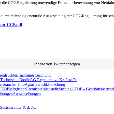
e für die CO2-Regulierung notwendige Emissionsberechnung von Neufahr
 durch technologieneutrale Ausgestaltung der CO2-Regulierung für sc
_zum_CCF.pdf
Inhalte von Twitter anzeigen
senfrüchte
Ernährungsforschung
f
Technische Bioöle
AG Regenerative Kraftstoffe
erbraucher-Info
Agrar-Statistik
Forschung
 UFOP
Mitglieder
Gremien
Außenstelle
Stiftung
UFOP – Geschäftsbericht
eibungen
Ausschreibungen
 Sustainability & iLUC