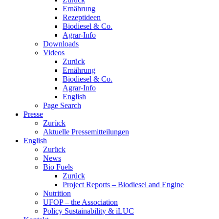
Ernährung
Rezeptideen
Biodiesel & Co.
Agrar-Info
Downloads
Videos
Zurück
Ernährung
Biodiesel & Co.
Agrar-Info
English
Page Search
Presse
Zurück
Aktuelle Pressemitteilungen
English
Zurück
News
Bio Fuels
Zurück
Project Reports – Biodiesel and Engine
Nutrition
UFOP – the Association
Policy Sustainability & iLUC