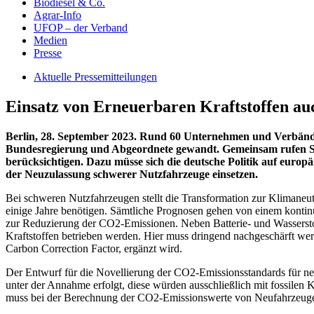
Biodiesel & Co.
Agrar-Info
UFOP – der Verband
Medien
Presse
Aktuelle Pressemitteilungen
Einsatz von Erneuerbaren Kraftstoffen au
Berlin, 28. September 2023.
Rund 60 Unternehmen und Verbände de
Bundesregierung und Abgeordnete gewandt. Gemeinsam rufen Sie 
berücksichtigen. Dazu müsse sich die deutsche Politik auf euro
der Neuzulassung schwerer Nutzfahrzeuge einsetzen.
Bei schweren Nutzfahrzeugen stellt die Transformation zur Klimaneutr
einige Jahre benötigen. Sämtliche Prognosen gehen von einem konti
zur Reduzierung der CO2-Emissionen. Neben Batterie- und Wassersto
Kraftstoffen betrieben werden. Hier muss dringend nachgeschärft we
Carbon Correction Factor, ergänzt wird.
Der Entwurf für die Novellierung der CO2-Emissionsstandards für 
unter der Annahme erfolgt, diese würden ausschließlich mit fossile
muss bei der Berechnung der CO2-Emissionswerte von Neufahrzeuge