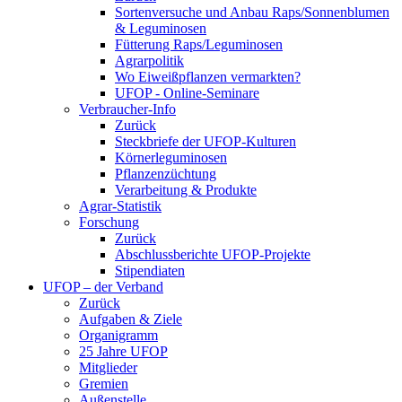
Sortenversuche und Anbau Raps/Sonnenblumen
& Leguminosen
Fütterung Raps/Leguminosen
Agrarpolitik
Wo Eiweißpflanzen vermarkten?
UFOP - Online-Seminare
Verbraucher-Info
Zurück
Steckbriefe der UFOP-Kulturen
Körnerleguminosen
Pflanzenzüchtung
Verarbeitung & Produkte
Agrar-Statistik
Forschung
Zurück
Abschlussberichte UFOP-Projekte
Stipendiaten
UFOP – der Verband
Zurück
Aufgaben & Ziele
Organigramm
25 Jahre UFOP
Mitglieder
Gremien
Außenstelle