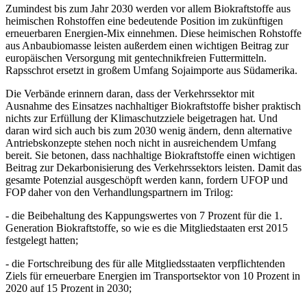
Zumindest bis zum Jahr 2030 werden vor allem Biokraftstoffe aus
heimischen Rohstoffen eine bedeutende Position im zukünftigen
erneuerbaren Energien-Mix einnehmen. Diese heimischen Rohstoffe
aus Anbaubiomasse leisten außerdem einen wichtigen Beitrag zur
europäischen Versorgung mit gentechnikfreien Futtermitteln.
Rapsschrot ersetzt in großem Umfang Sojaimporte aus Südamerika.
Die Verbände erinnern daran, dass der Verkehrssektor mit
Ausnahme des Einsatzes nachhaltiger Biokraftstoffe bisher praktisch
nichts zur Erfüllung der Klimaschutzziele beigetragen hat. Und
daran wird sich auch bis zum 2030 wenig ändern, denn alternative
Antriebskonzepte stehen noch nicht in ausreichendem Umfang
bereit. Sie betonen, dass nachhaltige Biokraftstoffe einen wichtigen
Beitrag zur Dekarbonisierung des Verkehrssektors leisten. Damit das
gesamte Potenzial ausgeschöpft werden kann, fordern UFOP und
FOP daher von den Verhandlungspartnern im Trilog:
- die Beibehaltung des Kappungswertes von 7 Prozent für die 1.
Generation Biokraftstoffe, so wie es die Mitgliedstaaten erst 2015
festgelegt hatten;
- die Fortschreibung des für alle Mitgliedsstaaten verpflichtenden
Ziels für erneuerbare Energien im Transportsektor von 10 Prozent in
2020 auf 15 Prozent in 2030;