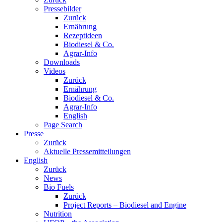
Pressebilder
Zurück
Ernährung
Rezeptideen
Biodiesel & Co.
Agrar-Info
Downloads
Videos
Zurück
Ernährung
Biodiesel & Co.
Agrar-Info
English
Page Search
Presse
Zurück
Aktuelle Pressemitteilungen
English
Zurück
News
Bio Fuels
Zurück
Project Reports – Biodiesel and Engine
Nutrition