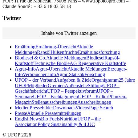
FOP: 11 rue de Monceau, 75008 Paris – www.fopoleopro.com –
Claude Soudé : + 33 6 18 03 58 18
Twitter
Inhalte von Twitter anzeigen
Ernährung
Ernährung-Übersicht
Aktuelle
Meldungen
Rapsöl
Hülsenfrüchte
Ernährungsforschung
Biodiesel & Co.
Aktuelle Meldungen
Biodiesel
Rapsöl-
Kraftstoff
Technische Bioöle
AG Regenerative Kraftstoffe
Agrar-Info
Agrar-Übersicht
Aktuelle Meldungen
Erzeuger-
Info
Verbraucher-Info
Agrar-Statistik
Forschung
UFOP – der Verband
Aufgaben & Ziele
Organigramm
25 Jahre
UFOP
Mitglieder
Gremien
Außenstelle
Stiftung
UFOP –
Geschäftsbericht
UFOP – Perspektivforum
UFOP –
Seminare
UFOP – Fachtagungen
UFOP – KulturPflanzen-
Magazin
Stellenausschreibungen
Ausschreibungen
Medien
Pressebilder
Downloads
Videos
Page Search
Presse
Aktuelle Pressemitteilungen
English
News
Bio Fuels
Nutrition
UFOP – the
Association
Policy Sustainability & iLUC
© UFOP 2026