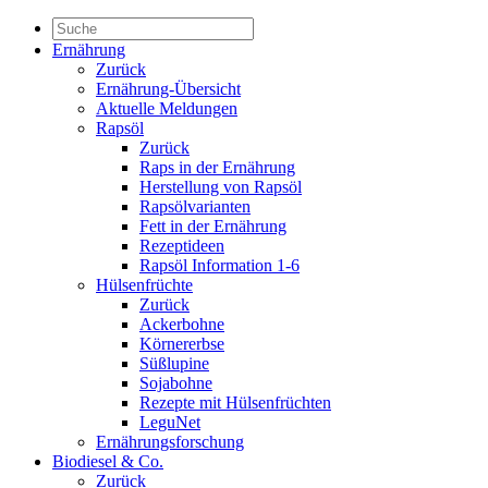
Ernährung
Zurück
Ernährung-Übersicht
Aktuelle Meldungen
Rapsöl
Zurück
Raps in der Ernährung
Herstellung von Rapsöl
Rapsölvarianten
Fett in der Ernährung
Rezeptideen
Rapsöl Information 1-6
Hülsenfrüchte
Zurück
Ackerbohne
Körnererbse
Süßlupine
Sojabohne
Rezepte mit Hülsenfrüchten
LeguNet
Ernährungsforschung
Biodiesel & Co.
Zurück