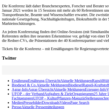
Die Konferenz lädt daher Branchenexperten, Forscher und Berater so
Januar 2021 werden in 15 Sessions mit mehr als 60 Referentinnen und
Transportbranche, Beamte und Wissenschaftler erwartet. Die zweistü
nationale Gesetzgebung, Nachhaltigkeitsfragen, Biokraftstoffe in der S
Markteinschätzungen.
An jedem Konferenztag finden drei Online-Sessions (mit Simultanüber
Referenten stellen ihre neuesten Erkenntnisse vor, gefolgt von eine
die Redner-CVs, die Präsentationen der 40 Konferenzpartner und vie
Tickets für die Konferenz – mit Ermäßigungen für Regierungsvertreter
Twitter
Ernährung
Ernährung-Übersicht
Aktuelle Meldungen
Rapsöl
Hül
Biodiesel & Co.
Aktuelle Meldungen
Biodiesel
Rapsöl-Kraftstof
Agrar-Info
Agrar-Übersicht
Aktuelle Meldungen
Erzeuger-Info
V
UFOP – der Verband
Aufgaben & Ziele
Organigramm
25 Jahre
Fachtagungen
UFOP – KulturPflanzen-Magazin
Stellenausschr
Medien
Pressebilder
Downloads
Videos
Page Search
Presse
Aktuelle Pressemitteilungen