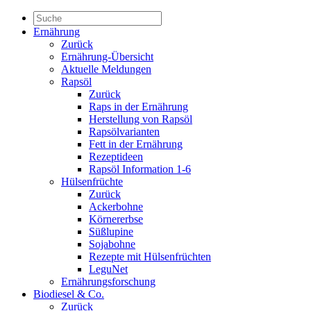
Ernährung
Zurück
Ernährung-Übersicht
Aktuelle Meldungen
Rapsöl
Zurück
Raps in der Ernährung
Herstellung von Rapsöl
Rapsölvarianten
Fett in der Ernährung
Rezeptideen
Rapsöl Information 1-6
Hülsenfrüchte
Zurück
Ackerbohne
Körnererbse
Süßlupine
Sojabohne
Rezepte mit Hülsenfrüchten
LeguNet
Ernährungsforschung
Biodiesel & Co.
Zurück