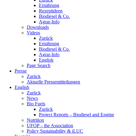
Ernährung
Rezeptideen
Biodiesel & Co.
Agrar-Info
Downloads
Videos
Zurück
Ernährung
Biodiesel & Co.
Agrar-Info
English
Page Search
Presse
Zurück
Aktuelle Pressemitteilungen
English
Zurück
News
Bio Fuels
Zurück
Project Reports – Biodiesel and Engine
Nutrition
UFOP – the Association
Policy Sustainability & iLUC