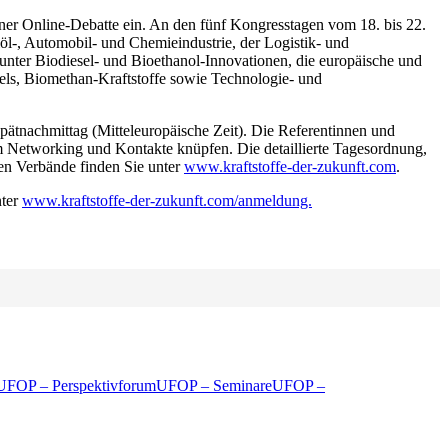
ner Online-Debatte ein. An den fünf Kongresstagen vom 18. bis 22.
öl-, Automobil- und Chemieindustrie, der Logistik- und
unter Biodiesel- und Bioethanol-Innovationen, die europäische und
-Fuels, Biomethan-Kraftstoffe sowie Technologie- und
pätnachmittag (Mitteleuropäische Zeit). Die Referentinnen und
um Networking und Kontakte knüpfen. Die detaillierte Tagesordnung,
en Verbände finden Sie unter
www.kraftstoffe-der-zukunft.com
.
nter
www.kraftstoffe-der-zukunft.com/anmeldung.
UFOP – Perspektivforum
UFOP – Seminare
UFOP –