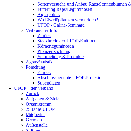
Sortenversuche und Anbau Raps/Sonnenblumen 
Fütterung Raps/Leguminosen
Agrarpolitik
Wo Eiweißpflanzen vermarkten?
UFOP - Online-Seminare
Verbraucher-Info
Zurück
Steckbriefe der UFOP-Kulturen
Körnerleguminosen
Pflanzenzüchtung
Verarbeitung & Produkte
Agrar-Statistik
Forschung
Zurück
Abschlussberichte UFOP-Projekte
Stipendiaten
UFOP – der Verband
Zurück
Aufgaben & Ziele
Organigramm
25 Jahre UFOP
Mitglieder
Gremien
Außenstelle
Stiftung