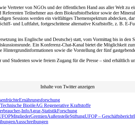
wie Vertreter von NGOs und der öffentlichen Hand aus aller Welt zu ei
 Referenten Teilnehmer aus dem Biokraftstoffsektor sowie der Mineral
ndigen Sessions werden ein vielfältiges Themenspektrum abdecken, dar
chiff- und Luftfahrt, fortgeschrittene alternative Kraftstoffe, z. B. E
setzung ins Englische und Deutsche) statt, vom Vormittag bis in den S
r Diskussionsrunde. Ein Konferenz-Chat-Kanal bietet die Möglichkeit z
le Hintergrundinformationen sowie die Vorstellung der fünf gastgebend
 und Studenten sowie freiem Zugang für die Presse – sind erhältlich u
Inhalte von Twitter anzeigen
senfrüchte
Ernährungsforschung
f
Technische Bioöle
AG Regenerative Kraftstoffe
erbraucher-Info
Agrar-Statistik
Forschung
 UFOP
Mitglieder
Gremien
Außenstelle
Stiftung
UFOP – Geschäftsbericht
eibungen
Ausschreibungen