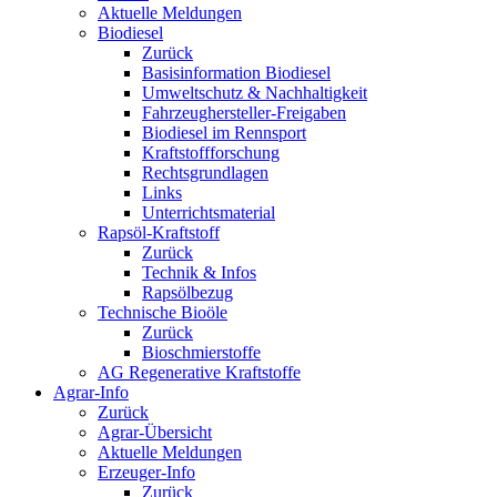
Aktuelle Meldungen
Biodiesel
Zurück
Basisinformation Biodiesel
Umweltschutz & Nachhaltigkeit
Fahrzeughersteller-Freigaben
Biodiesel im Rennsport
Kraftstoffforschung
Rechtsgrundlagen
Links
Unterrichtsmaterial
Rapsöl-Kraftstoff
Zurück
Technik & Infos
Rapsölbezug
Technische Bioöle
Zurück
Bioschmierstoffe
AG Regenerative Kraftstoffe
Agrar-Info
Zurück
Agrar-Übersicht
Aktuelle Meldungen
Erzeuger-Info
Zurück