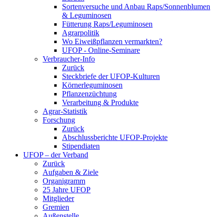
Sortenversuche und Anbau Raps/Sonnenblumen
& Leguminosen
Fütterung Raps/Leguminosen
Agrarpolitik
Wo Eiweißpflanzen vermarkten?
UFOP - Online-Seminare
Verbraucher-Info
Zurück
Steckbriefe der UFOP-Kulturen
Körnerleguminosen
Pflanzenzüchtung
Verarbeitung & Produkte
Agrar-Statistik
Forschung
Zurück
Abschlussberichte UFOP-Projekte
Stipendiaten
UFOP – der Verband
Zurück
Aufgaben & Ziele
Organigramm
25 Jahre UFOP
Mitglieder
Gremien
Außenstelle