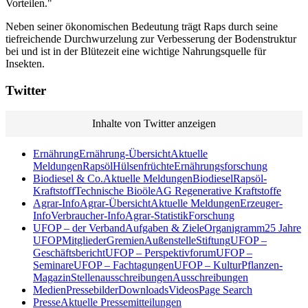
Vorteilen."
Neben seiner ökonomischen Bedeutung trägt Raps durch seine
tiefreichende Durchwurzelung zur Verbesserung der Bodenstruktur
bei und ist in der Blütezeit eine wichtige Nahrungsquelle für
Insekten.
Twitter
Inhalte von Twitter anzeigen
Ernährung
Ernährung-Übersicht
Aktuelle
Meldungen
Rapsöl
Hülsenfrüchte
Ernährungsforschung
Biodiesel & Co.
Aktuelle Meldungen
Biodiesel
Rapsöl-
Kraftstoff
Technische Bioöle
AG Regenerative Kraftstoffe
Agrar-Info
Agrar-Übersicht
Aktuelle Meldungen
Erzeuger-
Info
Verbraucher-Info
Agrar-Statistik
Forschung
UFOP – der Verband
Aufgaben & Ziele
Organigramm
25 Jahre
UFOP
Mitglieder
Gremien
Außenstelle
Stiftung
UFOP –
Geschäftsbericht
UFOP – Perspektivforum
UFOP –
Seminare
UFOP – Fachtagungen
UFOP – KulturPflanzen-
Magazin
Stellenausschreibungen
Ausschreibungen
Medien
Pressebilder
Downloads
Videos
Page Search
Presse
Aktuelle Pressemitteilungen