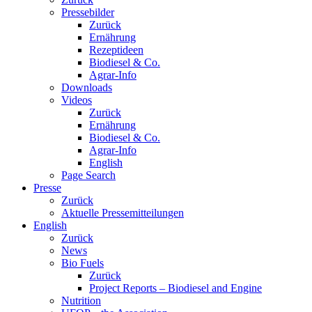
Pressebilder
Zurück
Ernährung
Rezeptideen
Biodiesel & Co.
Agrar-Info
Downloads
Videos
Zurück
Ernährung
Biodiesel & Co.
Agrar-Info
English
Page Search
Presse
Zurück
Aktuelle Pressemitteilungen
English
Zurück
News
Bio Fuels
Zurück
Project Reports – Biodiesel and Engine
Nutrition