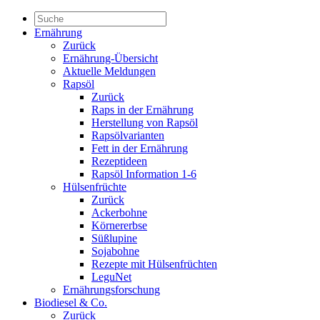
Ernährung
Zurück
Ernährung-Übersicht
Aktuelle Meldungen
Rapsöl
Zurück
Raps in der Ernährung
Herstellung von Rapsöl
Rapsölvarianten
Fett in der Ernährung
Rezeptideen
Rapsöl Information 1-6
Hülsenfrüchte
Zurück
Ackerbohne
Körnererbse
Süßlupine
Sojabohne
Rezepte mit Hülsenfrüchten
LeguNet
Ernährungsforschung
Biodiesel & Co.
Zurück