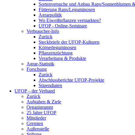
Sortenversuche und Anbau Raps/Sonnenblumen 
Fütterung Raps/Leguminosen
Agrarpolitik
Wo Eiweißpflanzen vermarkten?
UFOP - Online-Seminare
Verbraucher-Info
Zurück
Steckbriefe der UFOP-Kulturen
Körnerleguminosen
Pflanzenzüchtung
Verarbeitung & Produkte
Agrar-Statistik
Forschung
Zurück
Abschlussberichte UFOP-Projekte
Stipendiaten
UFOP – der Verband
Zurück
Aufgaben & Ziele
Organigramm
25 Jahre UFOP
Mitglieder
Gremien
Außenstelle
Stiftung