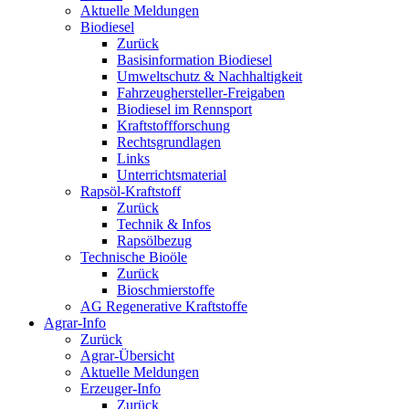
Aktuelle Meldungen
Biodiesel
Zurück
Basisinformation Biodiesel
Umweltschutz & Nachhaltigkeit
Fahrzeughersteller-Freigaben
Biodiesel im Rennsport
Kraftstoffforschung
Rechtsgrundlagen
Links
Unterrichtsmaterial
Rapsöl-Kraftstoff
Zurück
Technik & Infos
Rapsölbezug
Technische Bioöle
Zurück
Bioschmierstoffe
AG Regenerative Kraftstoffe
Agrar-Info
Zurück
Agrar-Übersicht
Aktuelle Meldungen
Erzeuger-Info
Zurück