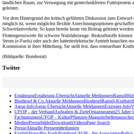
ländlichen Raum, zur Versorgung mit gentechnikfreien Futterprotein 
geleistet.
Vor dem Hintergrund der kritisch geführten Diskussion zum Entwurf de
möglich ist, wenn möglichst flexible Anrechnungsoptionen geschaffe
Schwerlastverkehr. So kann bereits heute ein Beitrag geleistet werd
Flottengrenzwerte für schwere Nutzfahrzeuge. Biokraftstoffe können 
Strom (e-Fuels) oder auch der batterieelektrische Antrieb brauchen 
Kommission in ihrer Mitteilung. Sie stellt fest, dass erneuerbare Kraf
(Bildquelle: Bundesrat)
Twitter
Ernährung
Ernährung-Übersicht
Aktuelle Meldungen
Rapsöl
Hül
Biodiesel & Co.
Aktuelle Meldungen
Biodiesel
Rapsöl-Kraftstof
Agrar-Info
Agrar-Übersicht
Aktuelle Meldungen
Erzeuger-Info
V
UFOP – der Verband
Aufgaben & Ziele
Organigramm
25 Jahre
Fachtagungen
UFOP – KulturPflanzen-Magazin
Stellenausschr
Medien
Pressebilder
Downloads
Videos
Page Search
Presse
Aktuelle Pressemitteilungen
English
News
Bio Fuels
Nutrition
UFOP – the Association
Policy