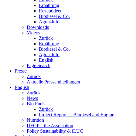
Ernährung
Rezeptideen
Biodiesel & Co.
Agrar-Info
Downloads
Videos
Zurück
Ernährung
Biodiesel & Co.
Agrar-Info
English
Page Search
Presse
Zurück
Aktuelle Pressemitteilungen
English
Zurück
News
Bio Fuels
Zurück
Project Reports – Biodiesel and Engine
Nutrition
UFOP – the Association
Policy Sustainability & iLUC