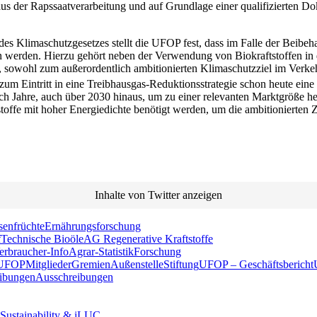
aus der Rapssaatverarbeitung und auf Grundlage einer qualifizierten D
s Klimaschutzgesetzes stellt die UFOP fest, dass im Falle der Beibehal
n werden. Hierzu gehört neben der Verwendung von Biokraftstoffen in
en, sowohl zum außerordentlich ambitionierten Klimaschutzziel im Verke
zum Eintritt in eine Treibhausgas-Reduktionsstrategie schon heute ei
noch Jahre, auch über 2030 hinaus, um zu einer relevanten Marktgröße 
tstoffe mit hoher Energiedichte benötigt werden, um die ambitionierten Z
Inhalte von Twitter anzeigen
senfrüchte
Ernährungsforschung
f
Technische Bioöle
AG Regenerative Kraftstoffe
erbraucher-Info
Agrar-Statistik
Forschung
 UFOP
Mitglieder
Gremien
Außenstelle
Stiftung
UFOP – Geschäftsbericht
eibungen
Ausschreibungen
 Sustainability & iLUC