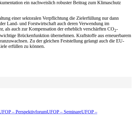
okumentation ein nachweislich robuster Beitrag zum Klimaschutz
tung einer sektoralen Verpflichtung die Zielerfüllung nur dann
 der Land- und Forstwirtschaft auch deren Verwendung im
hr, als auch zur Kompensation der erheblich verschärften CO
-
2
ne wichtige Brückenfunktion übernehmen. Kraftstoffe aus erneuerbarem
heranzuwachsen. Zu der gleichen Feststellung gelangt auch die EU-
iele erfüllen zu können.
UFOP – Perspektivforum
UFOP – Seminare
UFOP –