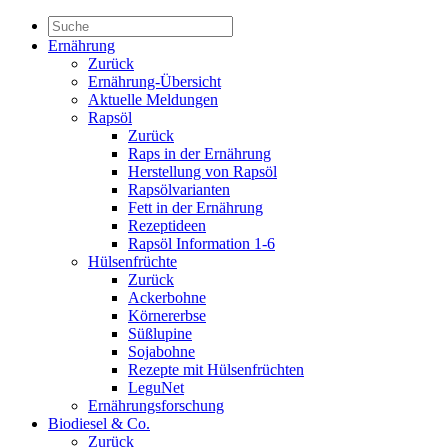
Ernährung
Zurück
Ernährung-Übersicht
Aktuelle Meldungen
Rapsöl
Zurück
Raps in der Ernährung
Herstellung von Rapsöl
Rapsölvarianten
Fett in der Ernährung
Rezeptideen
Rapsöl Information 1-6
Hülsenfrüchte
Zurück
Ackerbohne
Körnererbse
Süßlupine
Sojabohne
Rezepte mit Hülsenfrüchten
LeguNet
Ernährungsforschung
Biodiesel & Co.
Zurück