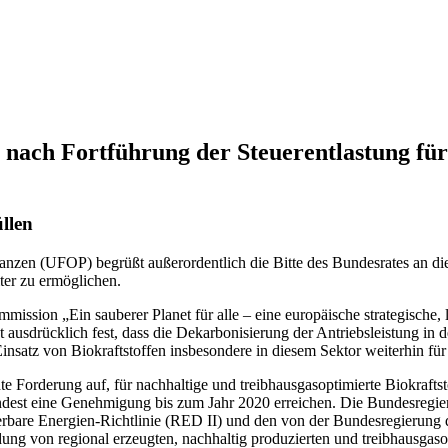
ach Fortführung der Steuerentlastung für 
üllen
nzen (UFOP) begrüßt außerordentlich die Bitte des Bundesrates an die 
ter zu ermöglichen.
ission „Ein sauberer Planet für alle – eine europäische strategische, 
 ausdrücklich fest, dass die Dekarbonisierung der Antriebsleistung in d
Einsatz von Biokraftstoffen insbesondere in diesem Sektor weiterhin für
 Forderung auf, für nachhaltige und treibhausgasoptimierte Biokraftst
ndest eine Genehmigung bis zum Jahr 2020 erreichen. Die Bundesregie
uerbare Energien-Richtlinie (RED II) und den von der Bundesregierung d
ndung von regional erzeugten, nachhaltig produzierten und treibhausgas