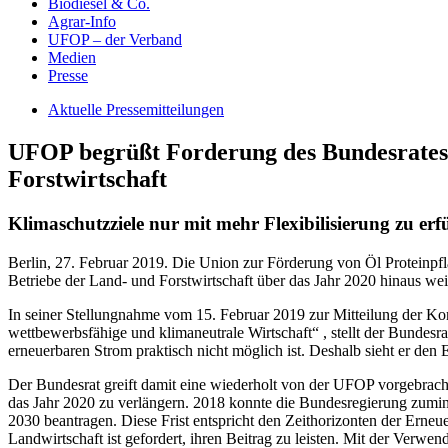
Biodiesel & Co.
Agrar-Info
UFOP – der Verband
Medien
Presse
Aktuelle Pressemitteilungen
UFOP begrüßt Forderung des Bundesrates n
Forstwirtschaft
Klimaschutzziele nur mit mehr Flexibilisierung zu erf
Berlin, 27. Februar 2019. Die Union zur Förderung von Öl Proteinpfla
Betriebe der Land- und Forstwirtschaft über das Jahr 2020 hinaus wei
In seiner Stellungnahme vom 15. Februar 2019 zur Mitteilung der Komm
wettbewerbsfähige und klimaneutrale Wirtschaft“ , stellt der Bundesrat
erneuerbaren Strom praktisch nicht möglich ist. Deshalb sieht er den 
Der Bundesrat greift damit eine wiederholt von der UFOP vorgebrachte
das Jahr 2020 zu verlängern. 2018 konnte die Bundesregierung zumi
2030 beantragen. Diese Frist entspricht den Zeithorizonten der Erne
Landwirtschaft ist gefordert, ihren Beitrag zu leisten. Mit der Verwe