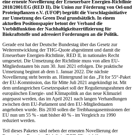
eine erneute Novellierung der Erneuerbare Energien-Richtlinie
2018/2001/EG (RED II). Die Union zur Förderung von Oel-und
Proteinpflanzen e.V. (UFOP) begrüßt die Vorschlagsinitiative
zur Umsetzung des Green Deal grundsätzlich. In einem
aktuellen Positionspapier betont der Verband die
Vorbildfunktion der Nachhaltigkeitszertifizierung für
Biokraftstoffe und adressiert Forderungen an die Politik.
Gerade erst hat der Deutsche Bundestag über das Gesetz zur
Weiterentwicklung der THG-Quote abgestimmt und damit die
Erneuerbare Energien-Richtlinie, RED II, in nationales Recht
umgesetzt. Die Umsetzung der Richtlinie muss von allen EU-
Mitgliedsstaaten bis zum 30. Juni 2021 erfolgen. Die praktische
Umsetzung beginnt ab dem 1. Januar 2022. Die nächste
Novellierung steht bereits an. Hintergrund ist das „Fit for 55“-Paket
der EU-Kommission, das für Mitte Juli 2021 angekündigt ist. Mit
dem umfangreichen Gesetzespaket soll der Regulierungsrahmen der
europäischen Energie- und Klimapolitik an das neue Klimaziel
angepasst werden, das im April 2021 nach langen Verhandlungen
zwischen dem EU-Parlament und den EU-Mitgliedstaaten
angehoben wurde. Bis 2030 sollen die Treibhausgasemissionen der
EU nun um 55 % - statt bisher 40 % - im Vergleich zu 1990
reduziert werden.
Teil dieses Paketes sind neben der erneuten Novellierung der