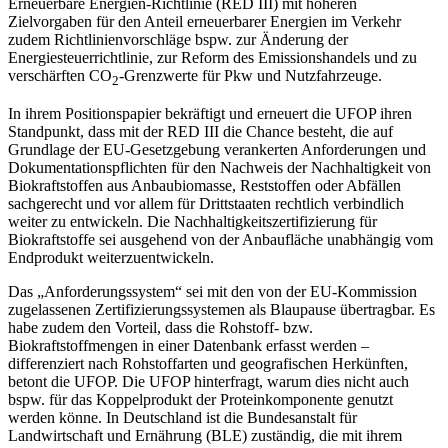
Erneuerbare Energien-Richtlinie (RED III) mit höheren
Zielvorgaben für den Anteil erneuerbarer Energien im Verkehr
zudem Richtlinienvorschläge bspw. zur Änderung der
Energiesteuerrichtlinie, zur Reform des Emissionshandels und zu
verschärften CO
-Grenzwerte für Pkw und Nutzfahrzeuge.
2
In ihrem Positionspapier bekräftigt und erneuert die UFOP ihren
Standpunkt, dass mit der RED III die Chance besteht, die auf
Grundlage der EU-Gesetzgebung verankerten Anforderungen und
Dokumentationspflichten für den Nachweis der Nachhaltigkeit von
Biokraftstoffen aus Anbaubiomasse, Reststoffen oder Abfällen
sachgerecht und vor allem für Drittstaaten rechtlich verbindlich
weiter zu entwickeln. Die Nachhaltigkeitszertifizierung für
Biokraftstoffe sei ausgehend von der Anbaufläche unabhängig vom
Endprodukt weiterzuentwickeln.
Das „Anforderungssystem“ sei mit den von der EU-Kommission
zugelassenen Zertifizierungssystemen als Blaupause übertragbar. Es
habe zudem den Vorteil, dass die Rohstoff- bzw.
Biokraftstoffmengen in einer Datenbank erfasst werden –
differenziert nach Rohstoffarten und geografischen Herkünften,
betont die UFOP. Die UFOP hinterfragt, warum dies nicht auch
bspw. für das Koppelprodukt der Proteinkomponente genutzt
werden könne. In Deutschland ist die Bundesanstalt für
Landwirtschaft und Ernährung (BLE) zuständig, die mit ihrem