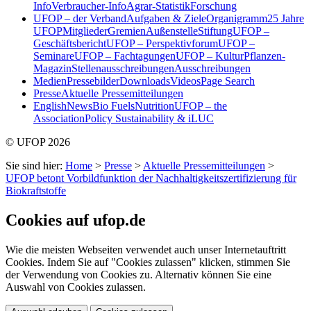
Info
Verbraucher-Info
Agrar-Statistik
Forschung
UFOP – der Verband
Aufgaben & Ziele
Organigramm
25 Jahre
UFOP
Mitglieder
Gremien
Außenstelle
Stiftung
UFOP –
Geschäftsbericht
UFOP – Perspektivforum
UFOP –
Seminare
UFOP – Fachtagungen
UFOP – KulturPflanzen-
Magazin
Stellenausschreibungen
Ausschreibungen
Medien
Pressebilder
Downloads
Videos
Page Search
Presse
Aktuelle Pressemitteilungen
English
News
Bio Fuels
Nutrition
UFOP – the
Association
Policy Sustainability & iLUC
© UFOP 2026
Sie sind hier:
Home
>
Presse
>
Aktuelle Pressemitteilungen
>
UFOP betont Vorbildfunktion der Nachhaltigkeitszertifizierung für
Biokraftstoffe
Cookies auf ufop.de
Wie die meisten Webseiten verwendet auch unser Internetauftritt
Cookies. Indem Sie auf "Cookies zulassen" klicken, stimmen Sie
der Verwendung von Cookies zu. Alternativ können Sie eine
Auswahl von Cookies zulassen.