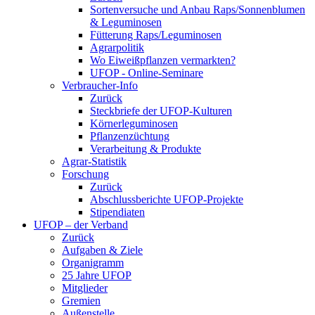
Sortenversuche und Anbau Raps/Sonnenblumen
& Leguminosen
Fütterung Raps/Leguminosen
Agrarpolitik
Wo Eiweißpflanzen vermarkten?
UFOP - Online-Seminare
Verbraucher-Info
Zurück
Steckbriefe der UFOP-Kulturen
Körnerleguminosen
Pflanzenzüchtung
Verarbeitung & Produkte
Agrar-Statistik
Forschung
Zurück
Abschlussberichte UFOP-Projekte
Stipendiaten
UFOP – der Verband
Zurück
Aufgaben & Ziele
Organigramm
25 Jahre UFOP
Mitglieder
Gremien
Außenstelle