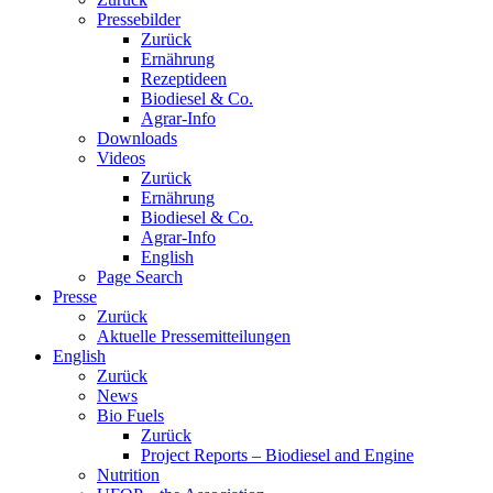
Pressebilder
Zurück
Ernährung
Rezeptideen
Biodiesel & Co.
Agrar-Info
Downloads
Videos
Zurück
Ernährung
Biodiesel & Co.
Agrar-Info
English
Page Search
Presse
Zurück
Aktuelle Pressemitteilungen
English
Zurück
News
Bio Fuels
Zurück
Project Reports – Biodiesel and Engine
Nutrition