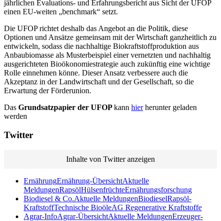
jährlichen Evaluations- und Erfahrungsbericht aus Sicht der UFOP
einen EU-weiten „benchmark“ setzt.
Die UFOP richtet deshalb das Angebot an die Politik, diese
Optionen und Ansätze gemeinsam mit der Wirtschaft ganzheitlich zu
entwickeln, sodass die nachhaltige Biokraftstoffproduktion aus
Anbaubiomasse als Musterbeispiel einer vernetzten und nachhaltig
ausgerichteten Bioökonomiestrategie auch zukünftig eine wichtige
Rolle einnehmen könne. Dieser Ansatz verbessere auch die
Akzeptanz in der Landwirtschaft und der Gesellschaft, so die
Erwartung der Förderunion.
Das
Grundsatzpapier der UFOP
kann
hier
herunter geladen
werden
Twitter
Inhalte von Twitter anzeigen
Ernährung
Ernährung-Übersicht
Aktuelle
Meldungen
Rapsöl
Hülsenfrüchte
Ernährungsforschung
Biodiesel & Co.
Aktuelle Meldungen
Biodiesel
Rapsöl-
Kraftstoff
Technische Bioöle
AG Regenerative Kraftstoffe
Agrar-Info
Agrar-Übersicht
Aktuelle Meldungen
Erzeuger-