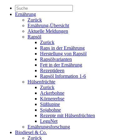
Ernährung
Zurück
Ernährung-Übersicht
Aktuelle Meldungen
Rapsöl
Zurück
Raps in der Ernährung
Herstellung von Rapsöl
Rapsölvarianten
Fett in der Ernährung
Rezeptideen
Rapsöl Information 1-6
Hülsenfrüchte
Zurück
Ackerbohne
Körnererbse
Süßlupine
Sojabohne
Rezepte mit Hülsenfrüchten
LeguNet
Ernährungsforschung
Biodiesel & Co.
Zurück