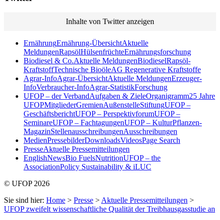
Inhalte von Twitter anzeigen
Ernährung
Ernährung-Übersicht
Aktuelle
Meldungen
Rapsöl
Hülsenfrüchte
Ernährungsforschung
Biodiesel & Co.
Aktuelle Meldungen
Biodiesel
Rapsöl-
Kraftstoff
Technische Bioöle
AG Regenerative Kraftstoffe
Agrar-Info
Agrar-Übersicht
Aktuelle Meldungen
Erzeuger-
Info
Verbraucher-Info
Agrar-Statistik
Forschung
UFOP – der Verband
Aufgaben & Ziele
Organigramm
25 Jahre
UFOP
Mitglieder
Gremien
Außenstelle
Stiftung
UFOP –
Geschäftsbericht
UFOP – Perspektivforum
UFOP –
Seminare
UFOP – Fachtagungen
UFOP – KulturPflanzen-
Magazin
Stellenausschreibungen
Ausschreibungen
Medien
Pressebilder
Downloads
Videos
Page Search
Presse
Aktuelle Pressemitteilungen
English
News
Bio Fuels
Nutrition
UFOP – the
Association
Policy Sustainability & iLUC
© UFOP 2026
Sie sind hier:
Home
>
Presse
>
Aktuelle Pressemitteilungen
>
UFOP zweifelt wissenschaftliche Qualität der Treibhausgasstudie an