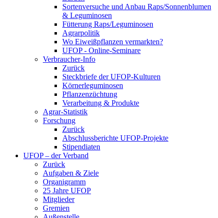
Sortenversuche und Anbau Raps/Sonnenblumen
& Leguminosen
Fütterung Raps/Leguminosen
Agrarpolitik
Wo Eiweißpflanzen vermarkten?
UFOP - Online-Seminare
Verbraucher-Info
Zurück
Steckbriefe der UFOP-Kulturen
Körnerleguminosen
Pflanzenzüchtung
Verarbeitung & Produkte
Agrar-Statistik
Forschung
Zurück
Abschlussberichte UFOP-Projekte
Stipendiaten
UFOP – der Verband
Zurück
Aufgaben & Ziele
Organigramm
25 Jahre UFOP
Mitglieder
Gremien
Außenstelle