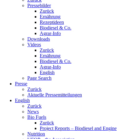
Pressebilder
Zurück
Ernährung
Rezeptideen
Biodiesel & Co.
Agrar-Info
Downloads
Videos
Zurück
Ernährung
Biodiesel & Co.
Agrar-Info
English
Page Search
Presse
Zurück
Aktuelle Pressemitteilungen
English
Zurück
News
Bio Fuels
Zurück
Project Reports – Biodiesel and Engine
Nutrition