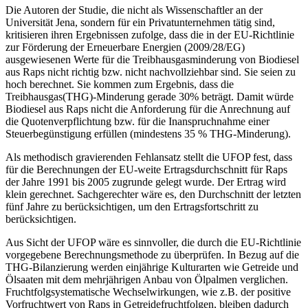
Die Autoren der Studie, die nicht als Wissenschaftler an der
Universität Jena, sondern für ein Privatunternehmen tätig sind,
kritisieren ihren Ergebnissen zufolge, dass die in der EU-Richtlinie
zur Förderung der Erneuerbare Energien (2009/28/EG)
ausgewiesenen Werte für die Treibhausgasminderung von Biodiesel
aus Raps nicht richtig bzw. nicht nachvollziehbar sind. Sie seien zu
hoch berechnet. Sie kommen zum Ergebnis, dass die
Treibhausgas(THG)-Minderung gerade 30% beträgt. Damit würde
Biodiesel aus Raps nicht die Anforderung für die Anrechnung auf
die Quotenverpflichtung bzw. für die Inanspruchnahme einer
Steuerbegünstigung erfüllen (mindestens 35 % THG-Minderung).
Als methodisch gravierenden Fehlansatz stellt die UFOP fest, dass
für die Berechnungen der EU-weite Ertragsdurchschnitt für Raps
der Jahre 1991 bis 2005 zugrunde gelegt wurde. Der Ertrag wird
klein gerechnet. Sachgerechter wäre es, den Durchschnitt der letzten
fünf Jahre zu berücksichtigen, um den Ertragsfortschritt zu
berücksichtigen.
Aus Sicht der UFOP wäre es sinnvoller, die durch die EU-Richtlinie
vorgegebene Berechnungsmethode zu überprüfen. In Bezug auf die
THG-Bilanzierung werden einjährige Kulturarten wie Getreide und
Ölsaaten mit dem mehrjährigen Anbau von Ölpalmen verglichen.
Fruchtfolgsystematische Wechselwirkungen, wie z.B. der positive
Vorfruchtwert von Raps in Getreidefruchtfolgen, bleiben dadurch