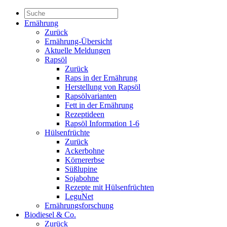
Ernährung
Zurück
Ernährung-Übersicht
Aktuelle Meldungen
Rapsöl
Zurück
Raps in der Ernährung
Herstellung von Rapsöl
Rapsölvarianten
Fett in der Ernährung
Rezeptideen
Rapsöl Information 1-6
Hülsenfrüchte
Zurück
Ackerbohne
Körnererbse
Süßlupine
Sojabohne
Rezepte mit Hülsenfrüchten
LeguNet
Ernährungsforschung
Biodiesel & Co.
Zurück