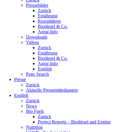
Pressebilder
Zurück
Ernährung
Rezeptideen
Biodiesel & Co.
Agrar-Info
Downloads
Videos
Zurück
Ernährung
Biodiesel & Co.
Agrar-Info
English
Page Search
Presse
Zurück
Aktuelle Pressemitteilungen
English
Zurück
News
Bio Fuels
Zurück
Project Reports – Biodiesel and Engine
Nutrition