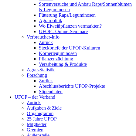
Sortenversuche und Anbau Raps/Sonnenblumen
& Leguminosen
Fütterung Raps/Leguminosen
Agrarpolitik
Wo Eiweißpflanzen vermarkten?
UFOP - Online-Seminare
Verbraucher-Info
Zurück
Steckbriefe der UFOP-Kulturen
Körnerleguminosen
Pflanzenzüchtung
Verarbeitung & Produkte
Agrar-Statistik
Forschung
Zurück
Abschlussberichte UFOP-Projekte
Stipendiaten
UFOP – der Verband
Zurück
Aufgaben & Ziele
Organigramm
25 Jahre UFOP
Mitglieder
Gremien
Außenstelle