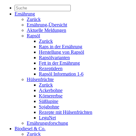
Ernährung
Zurück
Ernährung-Übersicht
Aktuelle Meldungen
Rapsöl
Zurück
Raps in der Ernährung
Herstellung von Rapsöl
Rapsölvarianten
Fett in der Ernährung
Rezeptideen
Rapsöl Information 1-6
Hülsenfrüchte
Zurück
Ackerbohne
Körnererbse
Süßlupine
Sojabohne
Rezepte mit Hülsenfrüchten
LeguNet
Ernährungsforschung
Biodiesel & Co.
Zurück