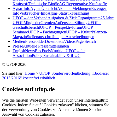
Kraftstoff
Technische Bioöle
AG Regenerative Kraftstoffe
Agrar-Info
Agrar-Übersicht
Aktuelle Meldungen
Erzeuger-
Info
Verbraucher-Info
Agrar-Statistik
Forschung
UFOP – der Verband
Aufgaben & Ziele
Organigramm
25 Jahre
UFOP
Mitglieder
Gremien
Außenstelle
Stiftung
UFOP –
Geschäftsbericht
UFOP – Perspektivforum
UFOP –
Seminare
UFOP – Fachtagungen
UFOP – KulturPflanzen-
Magazin
Stellenausschreibungen
Ausschreibungen
Medien
Pressebilder
Downloads
Videos
Page Search
Presse
Aktuelle Pressemitteilungen
English
News
Bio Fuels
Nutrition
UFOP – the
Association
Policy Sustainability & iLUC
© UFOP 2026
Sie sind hier:
Home
>
UFOP-Sonderveröffentlichung „Biodiesel
2015/2016“ kostenfrei erhältlich
Cookies auf ufop.de
Wie die meisten Webseiten verwendet auch unser Internetauftritt
Cookies. Indem Sie auf "Cookies zulassen" klicken, stimmen Sie
der Verwendung von Cookies zu. Alternativ können Sie eine
Auswahl von Cookies zulassen.