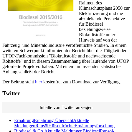
Rahmen des
Klimaschutzplans 2050 zur
Elektrifizierung und die
abzuleitende Perspektive
für Biodiesel
beziehungsweise
Biokraftstoffe unter
Hinweis auf von der
Fahrzeug- und Mineralölindustrie veröffentlichte Studien. In einem
weiteren Schwerpunkt informiert der Bericht über die Tätigkeit der
UFOP-Fachkommission "Biokraftstoffe und nachwachsende
Rohstoffe" und in diesem Zusammenhang über laufende von UFOP
geförderte Projektvorhaben. Mit einem umfassenden statistische
Anhang schließt der Bericht.
Der Beitrag steht
hier
kostenfrei zum Download zur Verfügung.
Twitter
Inhalte von Twitter anzeigen
Ernährung
Ernährung-Übersicht
Aktuelle
Meldungen
Rapsöl
Hülsenfrüchte
Ernährungsforschung
Biodiesel & Co.
Aktuelle Meldungen
Biodiesel
Rapsöl-