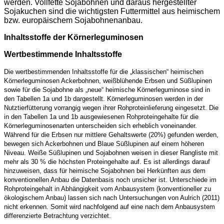
werden. Vollfette Sojabohnen und daraus hergestellter
Sojakuchen sind die wichtigsten Futtermittel aus heimischem
bzw. europäischem Sojabohnenanbau.
Inhaltsstoffe der Körnerleguminosen
Wertbestimmende Inhaltsstoffe
Die wertbestimmenden Inhaltsstoffe für die „klassischen“ heimischen
Körnerleguminosen Ackerbohnen, weißblühende Erbsen und Süßlupinen
sowie für die Sojabohne als „neue“ heimische Körnerleguminose sind in
den Tabellen 1a und 1b dargestellt. Körnerleguminosen werden in der
Nutztierfütterung vorrangig wegen ihrer Rohproteinlieferung eingesetzt. Die
in den Tabellen 1a und 1b ausgewiesenen Rohproteingehalte für die
Körnerleguminosenarten unterscheiden sich erheblich voneinander.
Während für die Erbsen nur mittlere Gehaltswerte (20%) gefunden werden,
bewegen sich Ackerbohnen und Blaue Süßlupinen auf einem höheren
Niveau. Weiße Süßlupinen und Sojabohnen weisen in dieser Rangliste mit
mehr als 30 % die höchsten Proteingehalte auf. Es ist allerdings darauf
hinzuweisen, dass für heimische Sojabohnen bei Herkünften aus dem
konventionellen Anbau die Datenbasis noch unsicher ist. Unterschiede im
Rohproteingehalt in Abhängigkeit vom Anbausystem (konventioneller zu
ökologischem Anbau) lassen sich nach Untersuchungen von Aulrich (2011)
nicht erkennen. Somit wird nachfolgend auf eine nach dem Anbausystem
differenzierte Betrachtung verzichtet.