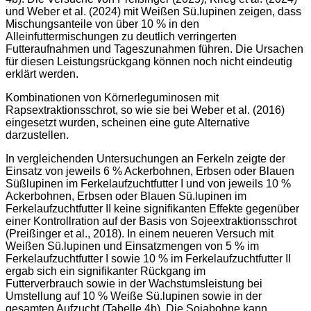
und Weber
et al. (2024) mit Weißen Sü.lupinen zeigen, dass
Mischungsanteile
von über 10 % in den
Alleinfuttermischungen zu deutlich
verringerten
Futteraufnahmen und Tageszunahmen führen.
Die Ursachen
für diesen Leistungsrückgang können noch nicht
eindeutig
erklärt werden.
Kombinationen von Körnerleguminosen mit
Rapsextraktionsschrot,
so wie sie bei Weber et al. (2016)
eingesetzt wurden,
scheinen eine gute Alternative
darzustellen.
In vergleichenden Untersuchungen an Ferkeln zeigte der
Einsatz
von jeweils 6 % Ackerbohnen, Erbsen oder Blauen
Süßlupinen
im Ferkelaufzuchtfutter I und von jeweils 10 %
Ackerbohnen,
Erbsen oder Blauen Sü.lupinen im
Ferkelaufzuchtfutter II keine
signifikanten Effekte gegenüber
einer Kontrollration auf der Basis
von Sojeextraktionsschrot
(Preißinger et al., 2018). In einem
neueren Versuch mit
Weißen Sü.lupinen und Einsatzmengen
von 5 % im
Ferkelaufzuchtfutter I sowie 10 % im Ferkelaufzuchtfutter
II
ergab sich ein signifikanter Rückgang im
Futterverbrauch
sowie in der Wachstumsleistung bei
Umstellung auf
10 % Weiße Sü.lupinen sowie in der
gesamten Aufzucht (Tabelle
4b). Die Sojabohne kann