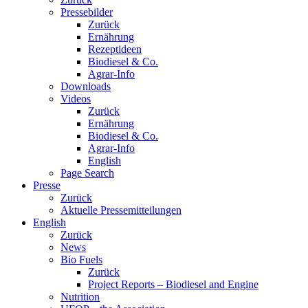
Pressebilder
Zurück
Ernährung
Rezeptideen
Biodiesel & Co.
Agrar-Info
Downloads
Videos
Zurück
Ernährung
Biodiesel & Co.
Agrar-Info
English
Page Search
Presse
Zurück
Aktuelle Pressemitteilungen
English
Zurück
News
Bio Fuels
Zurück
Project Reports – Biodiesel and Engine
Nutrition