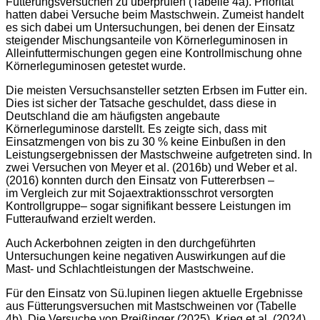
Fütterungsversuchen
zu überprüfen (Tabelle 4a). Priorität
hatten dabei
Versuche beim Mastschwein. Zumeist handelt
es sich dabei um
Untersuchungen, bei denen der Einsatz
steigender Mischungsanteile
von Körnerleguminosen in
Alleinfuttermischungen
gegen eine Kontrollmischung ohne
Körnerleguminosen getestet
wurde.
Die meisten Versuchsansteller setzten Erbsen im Futter ein.
Dies
ist sicher der Tatsache geschuldet, dass diese in
Deutschland die
am häufigsten angebaute
Körnerleguminose darstellt. Es zeigte
sich, dass mit
Einsatzmengen von bis zu 30 % keine Einbußen
in den
Leistungsergebnissen der Mastschweine aufgetreten
sind. In
zwei Versuchen von Meyer et al. (2016b) und Weber
et al.
(2016) konnten durch den Einsatz von Futtererbsen –
im
Vergleich zur mit Sojaextraktionsschrot versorgten
Kontrollgruppe
– sogar signifikant bessere Leistungen im
Futteraufwand
erzielt werden.
Auch Ackerbohnen zeigten in den durchgeführten
Untersuchungen
keine negativen Auswirkungen auf die
Mast- und Schlachtleistungen
der Mastschweine.
Für den Einsatz von Sü.lupinen liegen aktuelle Ergebnisse
aus
Fütterungsversuchen mit Mastschweinen vor (Tabelle
4b). Die
Versuche von Preißinger (2025), Krieg et al. (2024)