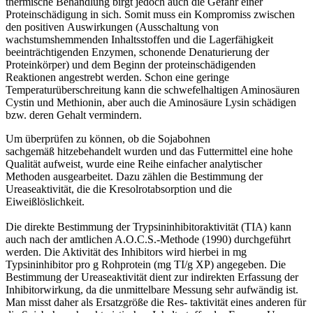
thermische Be
handlung birgt jedoch auch die Gefahr einer
Proteinschädigung
in sich. Somit muss ein Kompromiss zwischen
den positiven
Auswirkungen (Ausschaltung von
wachstumshemmenden
Inhaltsstoffen und die Lagerfähigkeit
beeinträchtigenden En
zymen, schonende Denaturierung der
Proteinkörper) und
dem Beginn der proteinschädigenden
Reaktionen angestrebt
werden. Schon eine geringe
Temperaturüberschreitung kann
die schwefelhaltigen Aminosäuren
Cystin und Methionin, aber
auch die Aminosäure Lysin schädigen
bzw. deren Gehalt ver
mindern.
Um überprüfen zu können, ob die Sojabohnen
sachgemäß
hitzebehandelt wurden und das Futtermittel eine hohe
Qualität
aufweist, wurde eine Reihe einfacher analytischer
Methoden
ausgearbeitet. Dazu zählen die Bestimmung der
Ureaseak
tivität, die die Kresolrotabsorption und die
Eiweißlöslichkeit.
Die direkte Bestimmung der Trypsininhibitoraktivität (TIA)
kann
auch nach der amtlichen A.O.C.S.-Methode (1990)
durchgeführt
werden. Die Aktivität des Inhibitors wird hierbei
in mg
Typsininhibitor pro g Rohprotein (mg TI/g XP) angege
ben. Die
Bestimmung der Ureaseaktivität dient zur indirekten
Erfassung der
Inhibitorwirkung, da die unmittelbare Messung
sehr aufwändig ist.
Man misst daher als Ersatzgröße die Res-
taktivität eines anderen für