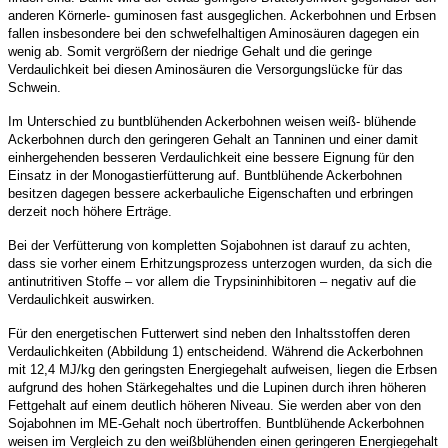
anderen Körnerle- guminosen fast ausgeglichen. Ackerbohnen und Erbsen
fallen insbesondere bei den schwefelhaltigen Aminosäuren dagegen ein
wenig ab. Somit vergrößern der niedrige Gehalt und die geringe
Verdaulichkeit bei diesen Aminosäuren die Versorgungslücke für das
Schwein.
Im Unterschied zu buntblühenden Ackerbohnen weisen weiß- blühende
Ackerbohnen durch den geringeren Gehalt an Tanninen und einer damit
einhergehenden besseren Verdaulichkeit eine bessere Eignung für den
Einsatz in der Monogastierfütterung auf. Buntblühende Ackerbohnen
besitzen dagegen bessere ackerbauliche Eigenschaften und erbringen
derzeit noch höhere Erträge.
Bei der Verfütterung von kompletten Sojabohnen ist darauf zu achten,
dass sie vorher einem Erhitzungsprozess unterzogen wurden, da sich die
antinutritiven Stoffe – vor allem die Trypsininhibitoren – negativ auf die
Verdaulichkeit auswirken.
Für den energetischen Futterwert sind neben den Inhaltsstoffen deren
Verdaulichkeiten (Abbildung 1) entscheidend. Während die Ackerbohnen
mit 12,4 MJ/kg den geringsten Energiegehalt aufweisen, liegen die Erbsen
aufgrund des hohen Stärkegehaltes und die Lupinen durch ihren höheren
Fettgehalt auf einem deutlich höheren Niveau. Sie werden aber von den
Sojabohnen im ME-Gehalt noch übertroffen. Buntblühende Ackerbohnen
weisen im Vergleich zu den weißblühenden einen geringeren Energiegehalt