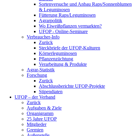
Sortenversuche und Anbau Raps/Sonnenblumen
& Leguminosen
Fütterung Raps/Leguminosen
Agrarpolitik
Wo Eiweißpflanzen vermarkten?
UFOP - Online-Seminare
Verbraucher-Info
Zurück
Steckbriefe der UFOP-Kulturen
Körnerleguminosen
Pflanzenzüchtung
Verarbeitung & Produkte
Agrar-Statistik
Forschung
Zurück
Abschlussberichte UFOP-Projekte
Stipendiaten
UFOP – der Verband
Zurück
Aufgaben & Ziele
Organigramm
25 Jahre UFOP
Mitglieder
Gremien
Außenstelle