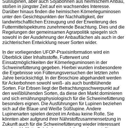
Süßlupinen, aber auch Sojabohnen aus heimischem Anbau,
stoßen in jüngster Zeit auf ein wachsendes Interesse.
Darüber hinaus finden die heimischen Körnerleguminosen
unter den Gesichtspunkten der Nachhaltigkeit, der
landwirtschaftlichen Erzeugung und der Erweiterung des
Futtermittelspektrums zunehmende Beachtung. Dies und die
Regelungen der gemeinsamen Agrarpolitik spiegeln sich
sowohl in der Ausdehnung der Anbauflächen als auch in der
züchterischen Entwicklung neuer Sorten wider.
In der vorliegenden UFOP-Praxisinformation wird ein
Überblick über Inhaltsstoffe, Futterwert und
Einsatzmöglichkeiten der Körnerleguminosen in der
Schweinefütterung gegeben. Hierbei wurden insbesondere
die Ergebnisse von Fütterungsversuchen der letzten zehn
Jahre berücksichtigt. In der Broschüre abgehandelt werden
für Ackerbohnen sowohl weiß- als auch buntblühende
Sorten. Für Erbsen liegt der Betrachtungsschwerpunkt auf
den weißblühenden Sorten, da diese den Markt dominieren
und sich ernährungsphysiologisch für die Schweinefütterung
besonders eignen. Die Ausführungen für Lupinen beziehen
sich auf die Blaue und Weiße Süßlupine. Andere
Lupinenarten spielen derzeit im Anbau keine Rolle. Sie
könnten aber aufgrund ihrer Nährstoffzusammensetzung in
Zukunft auch für die Schweinefütterung wieder interessant