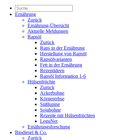
Ernährung
Zurück
Ernährung-Übersicht
Aktuelle Meldungen
Rapsöl
Zurück
Raps in der Ernährung
Herstellung von Rapsöl
Rapsölvarianten
Fett in der Ernährung
Rezeptideen
Rapsöl Information 1-6
Hülsenfrüchte
Zurück
Ackerbohne
Körnererbse
Süßlupine
Sojabohne
Rezepte mit Hülsenfrüchten
LeguNet
Ernährungsforschung
Biodiesel & Co.
Zurück