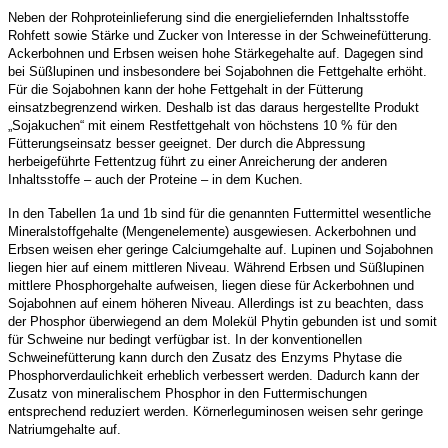
Neben der Rohproteinlieferung sind die energieliefernden Inhaltsstoffe
Rohfett sowie Stärke und Zucker von Interesse in der Schweinefütterung.
Ackerbohnen und Erbsen weisen hohe Stärkegehalte auf. Dagegen sind
bei Süßlupinen und insbesondere bei Sojabohnen die Fettgehalte erhöht.
Für die Sojabohnen kann der hohe Fettgehalt in der Fütterung
einsatzbegrenzend wirken. Deshalb ist das daraus hergestellte Produkt
„Sojakuchen“ mit einem Restfettgehalt von höchstens 10 % für den
Fütterungseinsatz besser geeignet. Der durch die Abpressung
herbeigeführte Fettentzug führt zu einer Anreicherung der anderen
Inhaltsstoffe – auch der Proteine – in dem Kuchen.
In den Tabellen 1a und 1b sind für die genannten Futtermittel wesentliche
Mineralstoffgehalte (Mengenelemente) ausgewiesen. Ackerbohnen und
Erbsen weisen eher geringe Calciumgehalte auf. Lupinen und Sojabohnen
liegen hier auf einem mittleren Niveau. Während Erbsen und Süßlupinen
mittlere Phosphorgehalte aufweisen, liegen diese für Ackerbohnen und
Sojabohnen auf einem höheren Niveau. Allerdings ist zu beachten, dass
der Phosphor überwiegend an dem Molekül Phytin gebunden ist und somit
für Schweine nur bedingt verfügbar ist. In der konventionellen
Schweinefütterung kann durch den Zusatz des Enzyms Phytase die
Phosphorverdaulichkeit erheblich verbessert werden. Dadurch kann der
Zusatz von mineralischem Phosphor in den Futtermischungen
entsprechend reduziert werden. Körnerleguminosen weisen sehr geringe
Natriumgehalte auf.