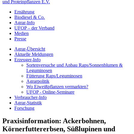
und Proteinpflanzen E.V.
Ernährung
Biodiesel & Co.
Agrar-Info
UFOP – der Verband
Medien
Presse
Agrar-Übersicht
Aktuelle Meldungen
Erzeuger-Info
Sortenversuche und Anbau Raps/Sonnenblumen &
Leguminosen
Fütterung Raps/Leguminosen
Agrarpolitik
Wo Eiweißpflanzen vermarkten?
UFOP - Online-Seminare
Verbraucher-Info
Agrar-Statistik
Forschung
Praxisinformation: Ackerbohnen,
Körnerfuttererbsen, Süßlupinen und