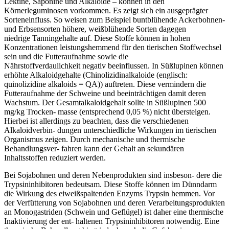
Lek
tine, Saponine und Alkaloide – können in den
Körnerlegumino
sen vorkommen. Es zeigt sich ein ausgeprägter
Sorteneinfluss.
So weisen zum Beispiel buntblühende Ackerbohnen-
und Erb
sensorten höhere, weißblühende Sorten dagegen
niedrige
Tanningehalte auf. Diese Stoffe können in hohen
Konzentrati
onen leistungshemmend für den tierischen Stoffwechsel
sein
und die Futteraufnahme sowie die
Nährstoffverdaulichkeit
negativ beeinflussen. In Süßlupinen können
erhöhte Alkaloid
gehalte (Chinolizidinalkaloide (englisch:
quinolizidine alkaloids
= QA)) auftreten. Diese vermindern die
Futteraufnahme der
Schweine und beeinträchtigen damit deren
Wachstum. Der
Gesamtalkaloidgehalt sollte in Süßlupinen 500
mg/kg Trocken-
masse (entsprechend 0,05 %) nicht übersteigen.
Hierbei ist
allerdings zu beachten, dass die verschiedenen
Alkaloidverbin-
dungen unterschiedliche Wirkungen im tierischen
Organismus
zeigen. Durch mechanische und thermische
Behandlungsver-
fahren kann der Gehalt an sekundären
Inhaltsstoffen reduziert
werden.
Bei Sojabohnen und deren Nebenprodukten sind insbeson-
dere die
Trypsininhibitoren bedeutsam. Diese Stoffe können
im Dünndarm
die Wirkung des eiweißspaltenden Enzyms
Trypsin hemmen. Vor
der Verfütterung von Sojabohnen und
deren Verarbeitungsprodukten
an Monogastriden (Schwein
und Geflügel) ist daher eine thermische
Inaktivierung der ent-
haltenen Trypsininhibitoren notwendig. Eine