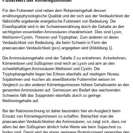
Futterwert der
Körnerleguminosen
Für den Futterwert sind neben dem Rohproteingehalt dessen
ernährungsphysiologische Qualität und der sich aus der Verdaulichkeit der
Nährstoffe ergebende energetische Futterwert von Bedeutung. Die
Eiweißqualität wird in der Schweineernährung durch die Gehalte an den
wichtigsten essentiellen Aminosäuren charakterisiert. Dies sind Lysin,
Methionin+Cystin, Threonin und Tryptophan. Zum anderen ist deren
Verdaulichkeit von Bedeutung, die beim Schwein in Form der
praecaecalen Verdaulichkeit (pcv) angegeben wird (Abbildung 1).
Die Aminosäurengehalte sind der Tabelle 2 zu entnehmen. Ackerbohnen,
Körnererbsen und Süßlupinen sind reich an Lysin und arm an den
schwefelhaltigen Aminosäuren Methionin und Cystin. Die
Tryptophangehalte liegen bei Erbsen ebenfalls auf niedrigem Niveau.
Sojabohnen und -kuchen als eiweißbetonte Futtermittel weisen im
Vergleich zu den anderen Körnerleguminosen höhere Gehaltswerte an den
genannten Aminosäuren auf. Gemessen am Bedarf des wachsenden
Schweins fällt das Sojaprotein ebenfalls durch zu geringe
Methioningehalte auf.
Bei der Rationsrechnung ist daher besonders hier ein Ausgleich beim
Einsatz von Körnerleguminosen zu schaffen. Betrachtet man die
praecaecalen Verdaulichkeiten der Aminosäuren, so zeigt sich, dass vor
allem bei den Süßlupinen ähnlich hohe Werte wie beim Sojaschrot zu
finden sind. Damit wird der etwas geringere Bruttolysinwert gegenüber den