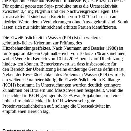
die Sojabohne charakteristischen
Inhaltsstoffs, des Enzyms Urease.
Für optimal getoastete Soja-
produkte muss die Ureaseaktivität
zwischen 0,4 mg N/g/min
und der Nachweisgrenze liegen. Die
Ureaseaktivität sinkt nach
Erreichen von 100 °C sehr rasch auf
niedrige Werte, deren
Veränderungen ohne Aussagekraft sind. Somit
lassen sich nur
nicht hinreichend erhitzte Partien identifizieren.
Die Eiweißlöslichkeit in Wasser (PDI) ist ein weiteres
gebräuch-
liches Kriterium zur Prüfung des
Hitzebehandlungseffektes.
Nach Naumann und Bassler (1988) ist
für Sojaprodukte ein
Optimalbereich von 10 bis 35 % anzunehmen,
wobei Werte
im Bereich von 10 bis 20 % bereits auf Überhitzung
hindeu-
ten können. Bemerkenswert ist, dass insbesondere für
den
Bereich der Überhitzung keine eindeutige Grenze definiert
ist.
Neben der Eiweißlöslichkeit des Proteins in Wasser (PDI)
wird als
ein weiterer Parameter häufig die Eiweißlöslichkeit in
Kalilauge
(KOH) bestimmt. In Untersuchungen wurden deut
lich geringere
Zunahmen bei Broilern und Mastschweinen
festgestellt, wenn die
Löslichkeit in KOH geringer als 72 %
war. Sojabohnen mit einer
hohen Proteinlöslichkeit in KOH
wiesen sehr gute
Proteinverdaulichkeiten auf, solange die
Ureaseaktivität im
empfohlenen Bereich lag.