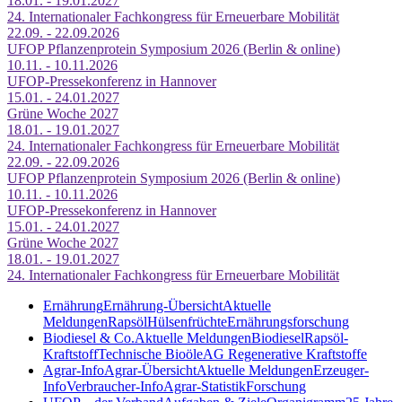
18.01. - 19.01.2027
24. Internationaler Fachkongress für Erneuerbare Mobilität
22.09. - 22.09.2026
UFOP Pflanzenprotein Symposium 2026 (Berlin & online)
10.11. - 10.11.2026
UFOP-Pressekonferenz in Hannover
15.01. - 24.01.2027
Grüne Woche 2027
18.01. - 19.01.2027
24. Internationaler Fachkongress für Erneuerbare Mobilität
22.09. - 22.09.2026
UFOP Pflanzenprotein Symposium 2026 (Berlin & online)
10.11. - 10.11.2026
UFOP-Pressekonferenz in Hannover
15.01. - 24.01.2027
Grüne Woche 2027
18.01. - 19.01.2027
24. Internationaler Fachkongress für Erneuerbare Mobilität
Ernährung
Ernährung-Übersicht
Aktuelle
Meldungen
Rapsöl
Hülsenfrüchte
Ernährungsforschung
Biodiesel & Co.
Aktuelle Meldungen
Biodiesel
Rapsöl-
Kraftstoff
Technische Bioöle
AG Regenerative Kraftstoffe
Agrar-Info
Agrar-Übersicht
Aktuelle Meldungen
Erzeuger-
Info
Verbraucher-Info
Agrar-Statistik
Forschung