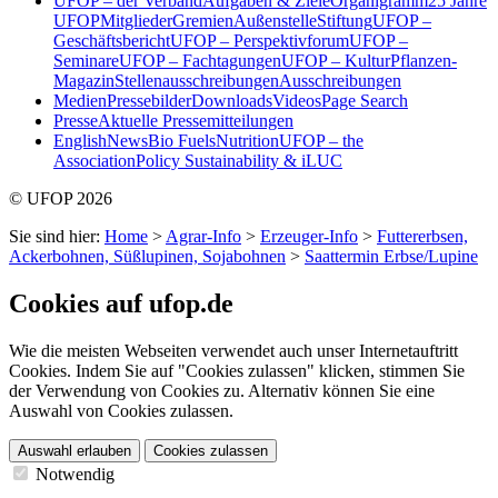
UFOP – der Verband
Aufgaben & Ziele
Organigramm
25 Jahre
UFOP
Mitglieder
Gremien
Außenstelle
Stiftung
UFOP –
Geschäftsbericht
UFOP – Perspektivforum
UFOP –
Seminare
UFOP – Fachtagungen
UFOP – KulturPflanzen-
Magazin
Stellenausschreibungen
Ausschreibungen
Medien
Pressebilder
Downloads
Videos
Page Search
Presse
Aktuelle Pressemitteilungen
English
News
Bio Fuels
Nutrition
UFOP – the
Association
Policy Sustainability & iLUC
© UFOP 2026
Sie sind hier:
Home
>
Agrar-Info
>
Erzeuger-Info
>
Futtererbsen,
Ackerbohnen, Süßlupinen, Sojabohnen
>
Saattermin Erbse/Lupine
Cookies auf ufop.de
Wie die meisten Webseiten verwendet auch unser Internetauftritt
Cookies. Indem Sie auf "Cookies zulassen" klicken, stimmen Sie
der Verwendung von Cookies zu. Alternativ können Sie eine
Auswahl von Cookies zulassen.
Auswahl erlauben
Cookies zulassen
Notwendig