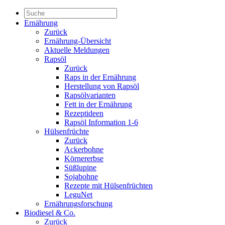
Ernährung
Zurück
Ernährung-Übersicht
Aktuelle Meldungen
Rapsöl
Zurück
Raps in der Ernährung
Herstellung von Rapsöl
Rapsölvarianten
Fett in der Ernährung
Rezeptideen
Rapsöl Information 1-6
Hülsenfrüchte
Zurück
Ackerbohne
Körnererbse
Süßlupine
Sojabohne
Rezepte mit Hülsenfrüchten
LeguNet
Ernährungsforschung
Biodiesel & Co.
Zurück