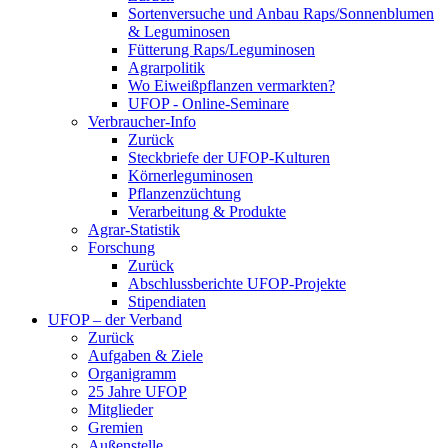
Sortenversuche und Anbau Raps/Sonnenblumen
& Leguminosen
Fütterung Raps/Leguminosen
Agrarpolitik
Wo Eiweißpflanzen vermarkten?
UFOP - Online-Seminare
Verbraucher-Info
Zurück
Steckbriefe der UFOP-Kulturen
Körnerleguminosen
Pflanzenzüchtung
Verarbeitung & Produkte
Agrar-Statistik
Forschung
Zurück
Abschlussberichte UFOP-Projekte
Stipendiaten
UFOP – der Verband
Zurück
Aufgaben & Ziele
Organigramm
25 Jahre UFOP
Mitglieder
Gremien
Außenstelle