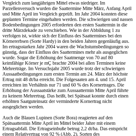
Vergleich zum langjährigen Mittel etwas niedriger. Im
Parzellenversuch wurden die Saattermine Mitte März, Anfang April
und Mitte April im Vergleich geprüft. Im Jahr 2004 konnten diese
geplanten Termine eingehalten werden. Die schwierigen und nassen
Bodenbedingungen 2005 erforderten den ersten Saattermin in die
dritte Märzdekade zu verschieben. Wie in der Abbildung 1 zu
verfolgen ist, wirkte sich der Einfluss des Saattermines bei den
Körnererbsen (Sorte Hardy) in den beiden Jahren gegenläufig aus.
Im ertragsstarken Jahr 2004 waren die Wachstumsbedingungen so
günstig, dass der Einfluss des Saattermines mehr als ausgeglichen
wurde. Sogar die Erhöhung der Saatmenge von 70 auf 80
keimfähige Körner je mÇ brachte 2004 bei allen Terminen keine
Mehrerträge. Im Versuchsjahr 2005 wurde trotz der schwierigen
Aussaatbedingungen zum ersten Termin am 24. März der höchste
Ertrag mit 48 dt/ha erreicht. Die Folgesaaten am 4. und 15. April
erreichten im Verhältnis nur 71 und 60 % des Kornertrages. Die
Erhöhung der Aussaatstärke zum Aussaattermin Mitte April führte
zu keinem Mehrertrag. Das heißt, bei Spätsaat konnte durch einen
erhöhten Saatguteinsatz der verminderte Kornertrag nicht
ausgeglichen werden.
Auch die Blauen Lupinen (Sorte Bora) reagierten auf den
Spätsaattermin Mitte April im Mittel beider Jahre mit einem
Ertragsabfall. Die Ertragseinbuße betrug 2,2 dt/ha. Das entspricht
einem Relativertrag von 92 % (Abb. 2). Sorten des