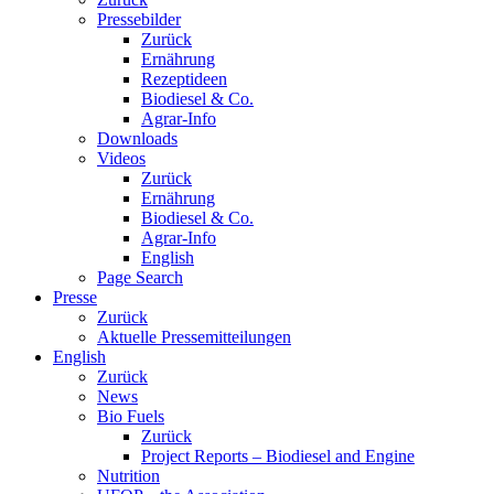
Pressebilder
Zurück
Ernährung
Rezeptideen
Biodiesel & Co.
Agrar-Info
Downloads
Videos
Zurück
Ernährung
Biodiesel & Co.
Agrar-Info
English
Page Search
Presse
Zurück
Aktuelle Pressemitteilungen
English
Zurück
News
Bio Fuels
Zurück
Project Reports – Biodiesel and Engine
Nutrition