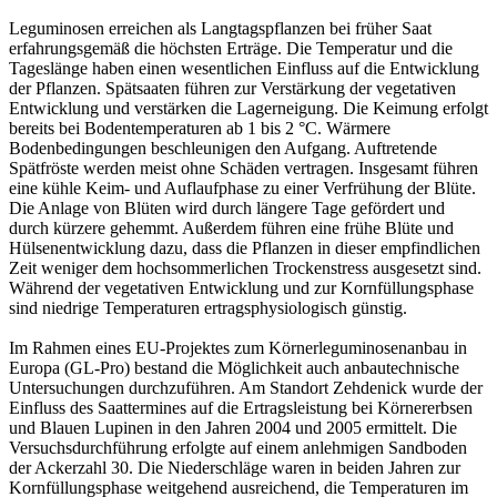
Leguminosen erreichen als Langtagspflanzen bei früher Saat
erfahrungsgemäß die höchsten Erträge. Die Temperatur und die
Tageslänge haben einen wesentlichen Einfluss auf die Entwicklung
der Pflanzen. Spätsaaten führen zur Verstärkung der vegetativen
Entwicklung und verstärken die Lagerneigung. Die Keimung erfolgt
bereits bei Bodentemperaturen ab 1 bis 2 °C. Wärmere
Bodenbedingungen beschleunigen den Aufgang. Auftretende
Spätfröste werden meist ohne Schäden vertragen. Insgesamt führen
eine kühle Keim- und Auflaufphase zu einer Verfrühung der Blüte.
Die Anlage von Blüten wird durch längere Tage gefördert und
durch kürzere gehemmt. Außerdem führen eine frühe Blüte und
Hülsenentwicklung dazu, dass die Pflanzen in dieser empfindlichen
Zeit weniger dem hochsommerlichen Trockenstress ausgesetzt sind.
Während der vegetativen Entwicklung und zur Kornfüllungsphase
sind niedrige Temperaturen ertragsphysiologisch günstig.
Im Rahmen eines EU-Projektes zum Körnerleguminosenanbau in
Europa (GL-Pro) bestand die Möglichkeit auch anbautechnische
Untersuchungen durchzuführen. Am Standort Zehdenick wurde der
Einfluss des Saattermines auf die Ertragsleistung bei Körnererbsen
und Blauen Lupinen in den Jahren 2004 und 2005 ermittelt. Die
Versuchsdurchführung erfolgte auf einem anlehmigen Sandboden
der Ackerzahl 30. Die Niederschläge waren in beiden Jahren zur
Kornfüllungsphase weitgehend ausreichend, die Temperaturen im