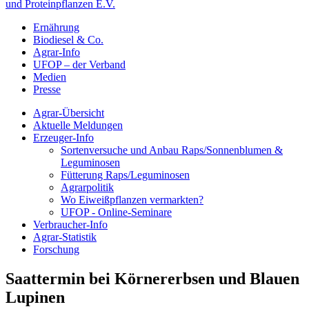
und Proteinpflanzen E.V.
Ernährung
Biodiesel & Co.
Agrar-Info
UFOP – der Verband
Medien
Presse
Agrar-Übersicht
Aktuelle Meldungen
Erzeuger-Info
Sortenversuche und Anbau Raps/Sonnenblumen &
Leguminosen
Fütterung Raps/Leguminosen
Agrarpolitik
Wo Eiweißpflanzen vermarkten?
UFOP - Online-Seminare
Verbraucher-Info
Agrar-Statistik
Forschung
Saattermin bei Körnererbsen und Blauen
Lupinen