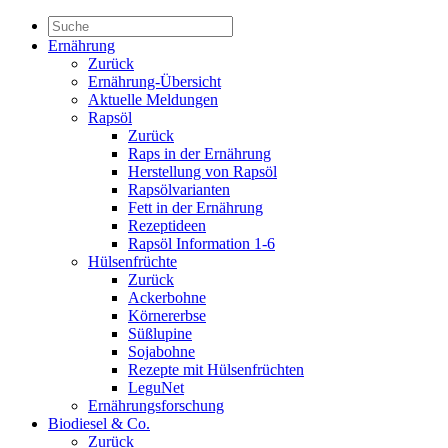
Ernährung
Zurück
Ernährung-Übersicht
Aktuelle Meldungen
Rapsöl
Zurück
Raps in der Ernährung
Herstellung von Rapsöl
Rapsölvarianten
Fett in der Ernährung
Rezeptideen
Rapsöl Information 1-6
Hülsenfrüchte
Zurück
Ackerbohne
Körnererbse
Süßlupine
Sojabohne
Rezepte mit Hülsenfrüchten
LeguNet
Ernährungsforschung
Biodiesel & Co.
Zurück