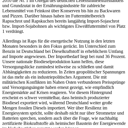
2010 die Nr. 1 im Ölregal des deutschen Lebensmitteleinzelhandels
und Grundzutat in der Ernährungsindustrie für zahlreiche
Lebensmittel von Feinkost über Konserven bis hin zu Backwaren
und Pizzen. Darüber hinaus haben im Futtermittelbereich
Rapsschrot und Rapskuchen bereits langjährig Import-Sojaschrot
bzw. Import-Sojabohnen als wichtigstes Eiweißfuttermittel von Platz
1 verdrängt.
Allerdings ist Raps für die energetische Nutzung in den letzten
Monaten besonders in den Fokus gerückt. Im Unterschied zum
Benzin ist Deutschland bei Dieselkraftstoff in erheblichem Umfang
auf Importe angewiesen. Der Importbedarf liegt bei rund 36 Prozent.
Unsere nationale Biodieselproduktion kann helfen, diese
Versorgungslücke zumindest teilweise zu schließen und damit
Abhängigkeiten zu reduzieren. In Zeiten geopolitischer Spannungen
ist das mehr als ein industriepolitisches Argument. Die mit
militärischen Konflikten im Nahen Osten verbundenen Preissprünge
und Versorgungsängste haben erneut gezeigt, wie empfindlich
Energiemärkte auf Krisen reagieren. Vor diesem Hintergrund
erscheint es schwer vermittelbar, dass heimisch produzierter
Biodiesel exportiert wird, während Deutschland weiter große
Mengen fossilen Diesels importiert. Wer über Resilienz im
Energiesystem spricht, sollte deshalb nicht nur über Stromnetze und
Batterien sprechen, sondern auch über die Frage, wie nachhaltig
zertifizierte Biokraftstoffe als heimischer Baustein der Energiewende