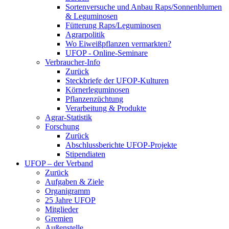
Sortenversuche und Anbau Raps/Sonnenblumen
& Leguminosen
Fütterung Raps/Leguminosen
Agrarpolitik
Wo Eiweißpflanzen vermarkten?
UFOP - Online-Seminare
Verbraucher-Info
Zurück
Steckbriefe der UFOP-Kulturen
Körnerleguminosen
Pflanzenzüchtung
Verarbeitung & Produkte
Agrar-Statistik
Forschung
Zurück
Abschlussberichte UFOP-Projekte
Stipendiaten
UFOP – der Verband
Zurück
Aufgaben & Ziele
Organigramm
25 Jahre UFOP
Mitglieder
Gremien
Außenstelle