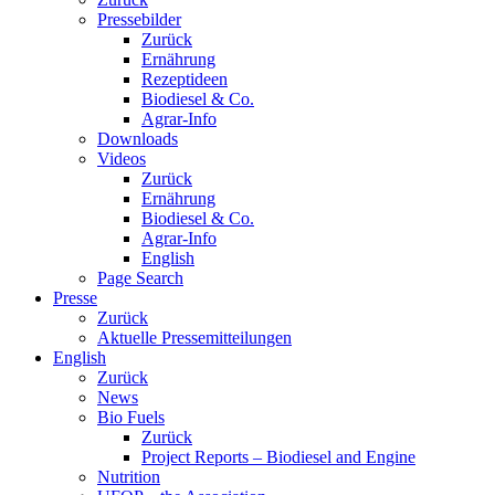
Pressebilder
Zurück
Ernährung
Rezeptideen
Biodiesel & Co.
Agrar-Info
Downloads
Videos
Zurück
Ernährung
Biodiesel & Co.
Agrar-Info
English
Page Search
Presse
Zurück
Aktuelle Pressemitteilungen
English
Zurück
News
Bio Fuels
Zurück
Project Reports – Biodiesel and Engine
Nutrition