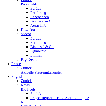
Pressebilder
Zurück
Ernährung
Rezeptideen
Biodiesel & Co.
Agrar-Info
Downloads
Videos
Zurück
Ernährung
Biodiesel & Co.
Agrar-Info
English
Page Search
Presse
Zurück
Aktuelle Pressemitteilungen
English
Zurück
News
Bio Fuels
Zurück
Project Reports – Biodiesel and Engine
Nutrition