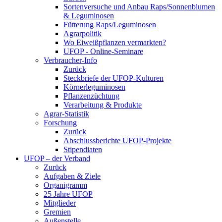
Sortenversuche und Anbau Raps/Sonnenblumen
& Leguminosen
Fütterung Raps/Leguminosen
Agrarpolitik
Wo Eiweißpflanzen vermarkten?
UFOP - Online-Seminare
Verbraucher-Info
Zurück
Steckbriefe der UFOP-Kulturen
Körnerleguminosen
Pflanzenzüchtung
Verarbeitung & Produkte
Agrar-Statistik
Forschung
Zurück
Abschlussberichte UFOP-Projekte
Stipendiaten
UFOP – der Verband
Zurück
Aufgaben & Ziele
Organigramm
25 Jahre UFOP
Mitglieder
Gremien
Außenstelle