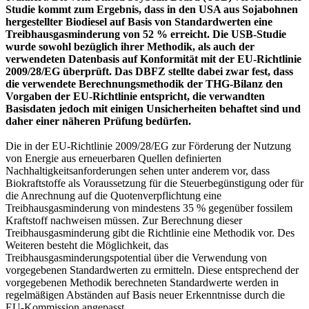
Studie kommt zum Ergebnis, dass in den USA aus Sojabohnen
hergestellter Biodiesel auf Basis von Standardwerten eine
Treibhausgasminderung von 52 % erreicht. Die USB-Studie
wurde sowohl bezüglich ihrer Methodik, als auch der
verwendeten Datenbasis auf Konformität mit der EU-Richtlinie
2009/28/EG überprüft. Das DBFZ stellte dabei zwar fest, dass
die verwendete Berechnungsmethodik der THG-Bilanz den
Vorgaben der EU-Richtlinie entspricht, die verwandten
Basisdaten jedoch mit einigen Unsicherheiten behaftet sind und
daher einer näheren Prüfung bedürfen.
Die in der EU-Richtlinie 2009/28/EG zur Förderung der Nutzung
von Energie aus erneuerbaren Quellen definierten
Nachhaltigkeitsanforderungen sehen unter anderem vor, dass
Biokraftstoffe als Voraussetzung für die Steuerbegünstigung oder für
die Anrechnung auf die Quotenverpflichtung eine
Treibhausgasminderung von mindestens 35 % gegenüber fossilem
Kraftstoff nachweisen müssen. Zur Berechnung dieser
Treibhausgasminderung gibt die Richtlinie eine Methodik vor. Des
Weiteren besteht die Möglichkeit, das
Treibhausgasminderungspotential über die Verwendung von
vorgegebenen Standardwerten zu ermitteln. Diese entsprechend der
vorgegebenen Methodik berechneten Standardwerte werden in
regelmäßigen Abständen auf Basis neuer Erkenntnisse durch die
EU-Kommission angepasst.