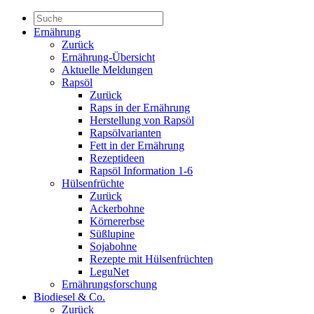
Ernährung
Zurück
Ernährung-Übersicht
Aktuelle Meldungen
Rapsöl
Zurück
Raps in der Ernährung
Herstellung von Rapsöl
Rapsölvarianten
Fett in der Ernährung
Rezeptideen
Rapsöl Information 1-6
Hülsenfrüchte
Zurück
Ackerbohne
Körnererbse
Süßlupine
Sojabohne
Rezepte mit Hülsenfrüchten
LeguNet
Ernährungsforschung
Biodiesel & Co.
Zurück