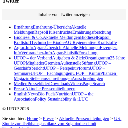
Twitter
Inhalte von Twitter anzeigen
Ernährung
Ernährung-Übersicht
Aktuelle
Meldungen
Rapsöl
Hülsenfrüchte
Ernährungsforschung
Biodiesel & Co.
Aktuelle Meldungen
Biodiesel
Rapsöl-
Kraftstoff
Technische Bioöle
AG Regenerative Kraftstoffe
Agrar-Info
Agrar-Übersicht
Aktuelle Meldungen
Erzeuger-
Info
Verbraucher-Info
Agrar-Statistik
Forschung
UFOP – der Verband
Aufgaben & Ziele
Organigramm
25 Jahre
UFOP
Mitglieder
Gremien
Außenstelle
Stiftung
UFOP –
Geschäftsbericht
UFOP – Perspektivforum
UFOP –
Seminare
UFOP – Fachtagungen
UFOP – KulturPflanzen-
Magazin
Stellenausschreibungen
Ausschreibungen
Medien
Pressebilder
Downloads
Videos
Page Search
Presse
Aktuelle Pressemitteilungen
English
News
Bio Fuels
Nutrition
UFOP – the
Association
Policy Sustainability & iLUC
© UFOP 2026
Sie sind hier:
Home
>
Presse
>
Aktuelle Pressemitteilungen
>
US-
Studie zur Treibhausgasbilanz von Sojabiodiesel mit