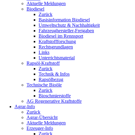
Aktuelle Meldungen
Biodiesel
Zurück
Basisinformation Biodiesel
Umweltschutz & Nachhaltigkeit
Fahrzeughersteller-Freigaben
Biodiesel im Rennsport
Kraftstoffforschung
Rechtsgrundlagen
Links
Unterrichtsmaterial
Rapsöl-Kraftstoff
Zurück
Technik & Infos
Rapsölbezug
Technische Bioöle
Zurück
Bioschmierstoffe
AG Regenerative Kraftstoffe
Agrar-Info
Zurück
Agrar-Übersicht
Aktuelle Meldungen
Erzeuger-Info
Zurück